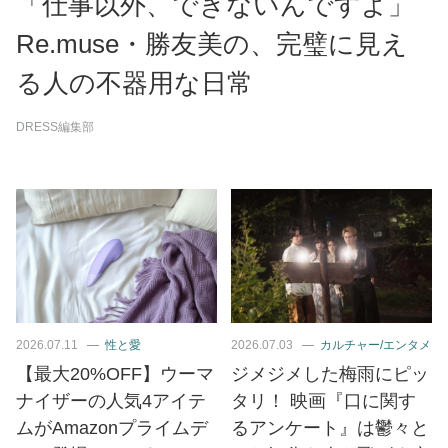
「仕事以外、できないんですよ」
Re.muse・勝友美の、完璧に見え
る人の不器用な日常
DRESS編集部
2026.07.11
性と愛
2026.07.03
カルチャー/エンタメ
【最大20%OFF】ウーマ
ジメジメした梅雨にピッ
ナイザーの人気4アイテ
タリ！ 映画『口に関す
ムがAmazonプライムデ
るアンケート』は鬱々と