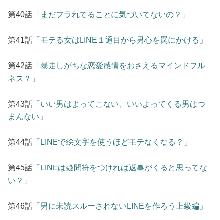
第40話
「まだフラれてることに気づいてないの？」
第41話
「モテる女はLINE１通目から男心を罠にかける」
第42話
「暴走しがちな恋愛感情をおさえるマインドフル
ネス？」
第43話
「いい男はよってこない、いいよってくる男はつ
まんない」
第44話
「LINEで絵文字を使うほどモテなくなる？」
第45話
「LINEは疑問符をつければ返事がくると思ってな
い？」
第46話
「男に未読スルーされないLINEを作ろう上級編」