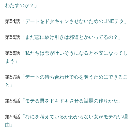
わたすのか？」
第54話
「デートをドタキャンさせないためのLINEテク」
第55話
「まだ恋に駆け引きは邪道とかいってるの？」
第56話
「私たちは恋が叶いそうになると不安になってし
まう」
第57話
「デートの待ち合わせで心を奪うためにできるこ
と」
第58話
「モテる男をドキドキさせる話題の作りかた」
第59話
「なにを考えているかわからない女がモテない理
由」