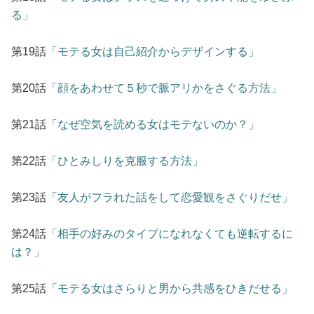
る」
第19話
「モテる女は自己紹介からデザインする」
第20話
「顔をあわせて５秒で脈アリかをさぐる方法」
第21話
「なぜ空気を読める女はモテないのか？」
第22話
「ひとみしりを克服する方法」
第23話
「友人がフラれた話をして恋愛観をさぐりだせ」
第24話
「相手の好みのタイプになれなくても逆転するに
は？」
第25話
「モテる女はさらりと男から共感をひきだせる」