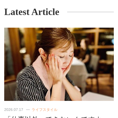
Latest Article
2026.07.17
ライフスタイル