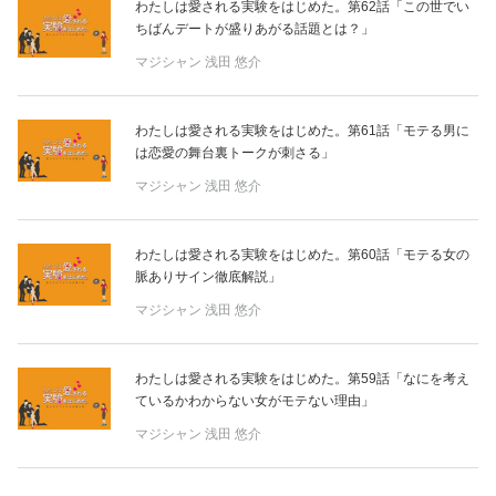
わたしは愛される実験をはじめた。第62話「この世でい
ちばんデートが盛りあがる話題とは？」
マジシャン
浅田 悠介
わたしは愛される実験をはじめた。第61話「モテる男に
は恋愛の舞台裏トークが刺さる」
マジシャン
浅田 悠介
わたしは愛される実験をはじめた。第60話「モテる女の
脈ありサイン徹底解説」
マジシャン
浅田 悠介
わたしは愛される実験をはじめた。第59話「なにを考え
ているかわからない女がモテない理由」
マジシャン
浅田 悠介