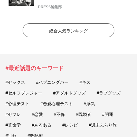
DRESS編集部
総合人気ランキング
#最近話題のキーワード
#セックス
#ハプニングバー
#キス
#セルフプレジャー
#アダルトグッズ
#ラブグッズ
#心理テスト
#恋愛心理テスト
#浮気
#セフレ
#恋愛
#不倫
#既婚者
#開運
#算命学
#あるある
#レシピ
#週末ふらり旅
#別れ
#数秘術