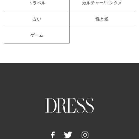
トラベル
カルチャー/エンタメ
占い
性と愛
ゲーム