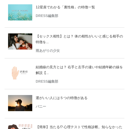
12星座でわかる「裏性格」の特徴一覧
DRESS編集部
【セックス相性】とは？ 体の相性がいいと感じる相手の
特徴を...
雨あがりの少女
結婚線の見方とは？ 右手と左手の違いや結婚年齢の線を
解説【...
DRESS編集部
運がいい人には５つの特徴がある
バニー
【簡単】当たる!? 心理テストで性格診断。知らなかった