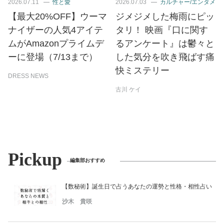
2026.07.11
性と愛
2026.07.03
カルチャー/エンタメ
【最大20%OFF】ウーマ
ジメジメした梅雨にピッ
ナイザーの人気4アイテ
タリ！ 映画『口に関す
ムがAmazonプライムデ
るアンケート』は鬱々と
ーに登場（7/13まで）
した気分を吹き飛ばす痛
快ミステリー
DRESS NEWS
古川 ケイ
Pickup
編集部おすすめ
【数秘術】誕生日で占うあなたの運勢と性格・相性占い
沙木 貴咲