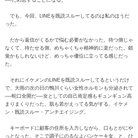
でも、今回、LINEを既読スルーしてるのは私のほうだ
った。
だから返信がくるかで悩む必要がなかった。待つ側じゃ
なくて、待たせる側。めちゃくちゃ精神的に楽だった。錯
覚かもしれないけど、めっちゃ優位に立ってる感じだっ
た。
それにイケメンのLINEを既読スルーしてるというだけ
で、大雨の次の日の鴨川くらい女性ホルモンも分泌されて
──蛇口全開だ──女としての自己肯定感もギュンギュン高
まりまくりだった。肌も若がえってる気がする。イケメ
ン・既読スルー・アンチエイジング。
キーボードに顧客の住所を入力しながら、口もとがにや
っとなった。そこで調子にのるなよパンケーキ女、と、ひ