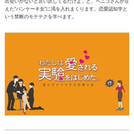
出会いがないと言い訳してるだけよ」と、ベニコさんが甘
えた“パンケーキ女”に渇を入れまくります。恋愛認知学と
美容/健康
いう禁断のモテテクを学べます。
ワークスタイル
妊娠/出産/家族
ココロ/カラダ
グルメ
トラベル
カルチャー/エンタメ