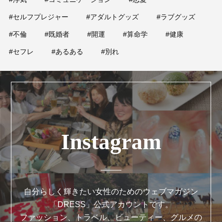
#セルフプレジャー
#アダルトグッズ
#ラブグッズ
#不倫
#既婚者
#開運
#算命学
#健康
#セフレ
#あるある
#別れ
Instagram
自分らしく輝きたい女性のためのウェブマガジン
「DRESS」公式アカウントです。
ファッション、トラベル、ビューティー、グルメの