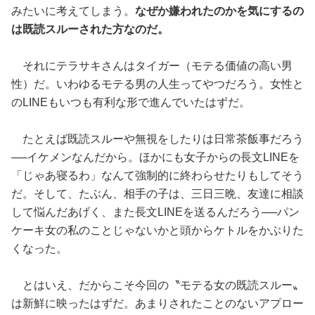
みたいに考えてしまう。
なぜか嫌われたのかを気にするの
は既読スルーされた方なのだ。
それにテラサキさんはタイガー（モテる価値の高い男
性）だ。いわゆるモテる男の人生ってやつだろう。女性と
のLINEもいつも有利な形で進んでいたはずだ。
たとえば既読スルーや無視をしたりは日常茶飯事だろう
──イケメンなんだから。ほかにも女子からの長文LINEを
「じゃあ寝るわ」なんて強制的に終わらせたりもしてそう
だ。そして、たぶん、相手の子は、三日三晩、友達に相談
して悩んだあげく、また長文LINEを送るんだろう──パン
ケーキ女の私のことじゃないかと頭からケトルをかぶりた
くなった。
とはいえ、だからこそ今回の〝モテる女の既読スルー〟
は新鮮に映ったはずだ。あまりされたことのないアプロー