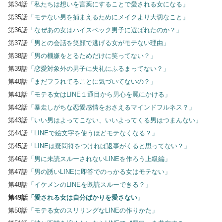
第34話
「私たちは想いを言葉にすることで愛される女になる」
第35話
「モテない男を捕まえるためにメイクより大切なこと」
第36話
「なぜあの女はハイスペック男子に選ばれたのか？」
第37話
「男との会話を笑顔で逃げる女がモテない理由」
第38話
「男の機嫌をとるためだけに笑ってない？」
第39話
「恋愛対象外の男子に失礼にふるまってない？」
第40話
「まだフラれてることに気づいてないの？」
第41話
「モテる女はLINE１通目から男心を罠にかける」
第42話
「暴走しがちな恋愛感情をおさえるマインドフルネス？」
第43話
「いい男はよってこない、いいよってくる男はつまんない」
第44話
「LINEで絵文字を使うほどモテなくなる？」
第45話
「LINEは疑問符をつければ返事がくると思ってない？」
第46話
「男に未読スルーされないLINEを作ろう上級編」
第47話
「男の誘いLINEに即答でのっかる女はモテない」
第48話
「イケメンのLINEを既読スルーできる？」
第49話
「愛される女は自分ばかりを愛さない」
第50話
「モテる女のスリリングなLINEの作りかた」