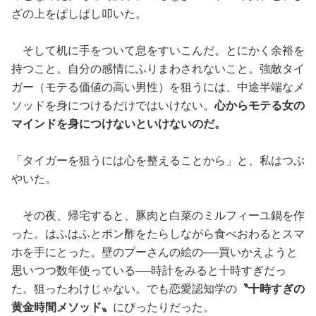
ざの上をぱしぱし叩いた。
そして机に手をついて息をすいこんだ。とにかく余裕を
持つこと。自分の感情にふりまわされないこと。強敵タイ
ガー（モテる価値の高い男性）を狙うには、中途半端なメ
ソッドを身につけるだけではいけない。
心からモテる女の
マインドを身につけないといけないのだ。
「タイガーを狙うには心を整えることから」と、私はつぶ
やいた。
その夜、帰宅すると、豚肉と白菜のミルフィーユ鍋を作
った。はふはふとポン酢をたらしながら食べおわるとスマ
ホを手にとった。壁のプーさんの絵の──買いかえようと
思いつつ数年使っている──時計をみると十時すぎだっ
た。狙ったわけじゃない。でも恋愛認知学の
〝十時すぎの
黄金時間メソッド〟
にぴったりだった。