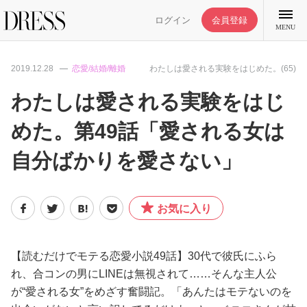
ログイン
会員登録
MENU
2019.12.28
恋愛/結婚/離婚
わたしは愛される実験をはじめた。(65)
わたしは愛される実験をはじ
めた。第49話「愛される女は
特集記事
自分ばかりを愛さない」
DRESS部活
お気に入り
ライフスタイル
ファッション
【読むだけでモテる恋愛小説49話】30代で彼氏にふら
れ、合コンの男にLINEは無視されて……そんな主人公
が“愛される女”をめざす奮闘記。「あんたはモテないのを
恋愛/結婚/離婚