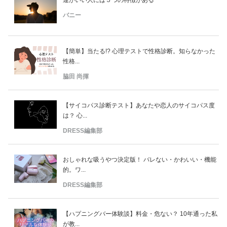
バニー
【簡単】当たる!? 心理テストで性格診断。知らなかった
性格...
脇田 尚揮
【サイコパス診断テスト】あなたや恋人のサイコパス度
は？ 心...
DRESS編集部
おしゃれな吸うやつ決定版！ バレない・かわいい・機能
的。ワ...
DRESS編集部
【ハプニングバー体験談】料金・危ない？ 10年通った私
が教...