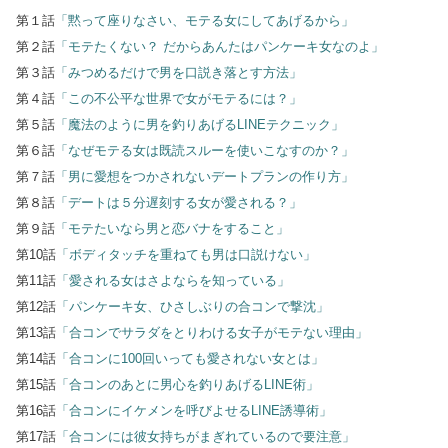
第１話
「黙って座りなさい、モテる女にしてあげるから」
第２話
「モテたくない？ だからあんたはパンケーキ女なのよ」
第３話
「みつめるだけで男を口説き落とす方法」
第４話
「この不公平な世界で女がモテるには？」
第５話
「魔法のように男を釣りあげるLINEテクニック」
第６話
「なぜモテる女は既読スルーを使いこなすのか？」
第７話
「男に愛想をつかされないデートプランの作り方」
第８話
「デートは５分遅刻する女が愛される？」
第９話
「モテたいなら男と恋バナをすること」
第10話
「ボディタッチを重ねても男は口説けない」
第11話
「愛される女はさよならを知っている」
第12話
「パンケーキ女、ひさしぶりの合コンで撃沈」
第13話
「合コンでサラダをとりわける女子がモテない理由」
第14話
「合コンに100回いっても愛されない女とは」
第15話
「合コンのあとに男心を釣りあげるLINE術」
第16話
「合コンにイケメンを呼びよせるLINE誘導術」
第17話
「合コンには彼女持ちがまぎれているので要注意」