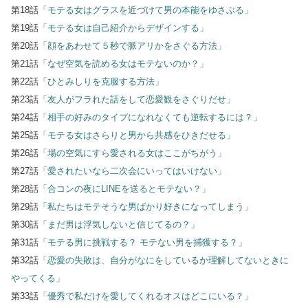
第18話
「モテる女はグラスを近づけて男の本能をゆさぶる」
第19話
「モテる女は自己紹介からデザインする」
第20話
「顔をあわせて５秒で脈アリかをさぐる方法」
第21話
「なぜ空気を読める女はモテないのか？」
第22話
「ひとみしりを克服する方法」
第23話
「友人がフラれた話をして恋愛観をさぐりだせ」
第24話
「相手の好みのタイプになれなくても逆転するには？」
第25話
「モテる女はさらりと男から共感をひきだせる」
第26話
「場の空気にすら愛される女はここがちがう」
第27話
「愛されたいなら二次会にいってはいけない」
第28話
「合コンの夜にLINEを送るとモテない？」
第29話
「私たちはモテそうな男ばかり好きになってしまう」
第30話
「まだ男は浮気しないと信じてるの？」
第31話
「モテる男に挑戦する？ モテない男を捕獲する？」
第32話
「恋愛の失敗は、自分がなにをしているか理解してないときに
やってくる」
第33話
「優秀で私だけを愛してくれるオスはどこにいる？」