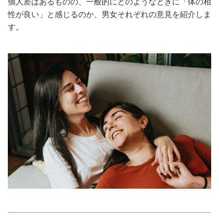
個人差はあるものの、一般的にどのようなときに「体の相
性が良い」と感じるのか、男女それぞれの意見を紹介しま
美容/健康
す。
ワークスタイル
妊娠/出産/家族
ココロ/カラダ
グルメ
トラベル
カルチャー/エンタメ