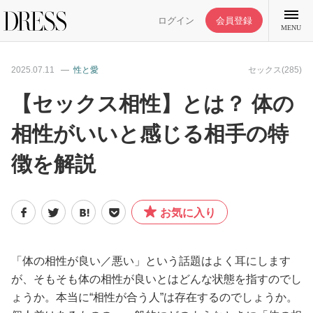
ログイン
会員登録
MENU
2025.07.11
性と愛
セックス(285)
【セックス相性】とは？ 体の
相性がいいと感じる相手の特
特集記事
徴を解説
DRESS部活
お気に入り
ライフスタイル
ファッション
「体の相性が良い／悪い」という話題はよく耳にします
が、そもそも体の相性が良いとはどんな状態を指すのでし
ょうか。本当に“相性が合う人”は存在するのでしょうか。
恋愛/結婚/離婚