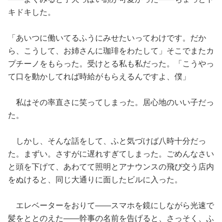
キドキした。
「あいつに働いてるふうにみせたいってわけです。だか
ら、こうして、お姉さんに珈琲をわたして」そこでまたカ
プチーノをもらった。受けとる私も私だった。「こうやっ
て口を動かしてれば時給がもらえるんですよ、僕」
私はその率直さに笑ってしまった。居心地のいい子だっ
た。
しかし、そんな話をして、ふと気づけば八時十分だっ
た。まずい。さすがに遅れすぎてしまった。ごめんなさい
と頭を下げて、あわてて照明とアナウンスの飛び交う店内
をぬけると、同じ大通りに面したビルに入った。
エレベーターをおりて——スマホを鏡にしながら光速で
髪をととのえた——幹事の名前を告げると、さっそく、ふ