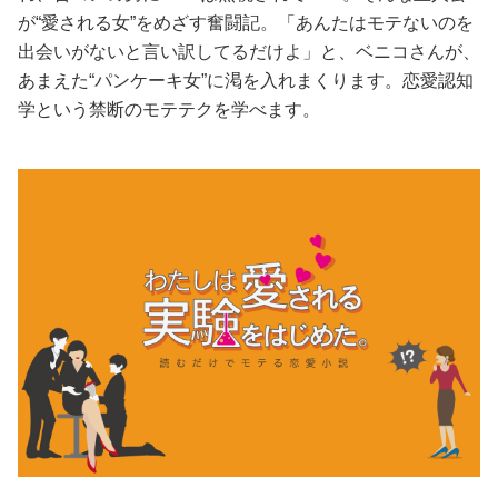
が“愛される女”をめざす奮闘記。「あんたはモテないのを
美容/健康
出会いがないと言い訳してるだけよ」と、ベニコさんが、
あまえた“パンケーキ女”に渇を入れまくります。恋愛認知
ワークスタイル
学という禁断のモテテクを学べます。
妊娠/出産/家族
ココロ/カラダ
グルメ
トラベル
カルチャー/エンタメ