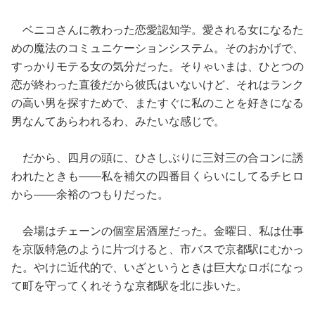
ベニコさんに教わった恋愛認知学。愛される女になるた
めの魔法のコミュニケーションシステム。そのおかげで、
すっかりモテる女の気分だった。そりゃいまは、ひとつの
恋が終わった直後だから彼氏はいないけど、それはランク
の高い男を探すためで、またすぐに私のことを好きになる
男なんてあらわれるわ、みたいな感じで。
だから、四月の頭に、ひさしぶりに三対三の合コンに誘
われたときも――私を補欠の四番目くらいにしてるチヒロ
から――余裕のつもりだった。
会場はチェーンの個室居酒屋だった。金曜日、私は仕事
を京阪特急のように片づけると、市バスで京都駅にむかっ
た。やけに近代的で、いざというときは巨大なロボになっ
て町を守ってくれそうな京都駅を北に歩いた。