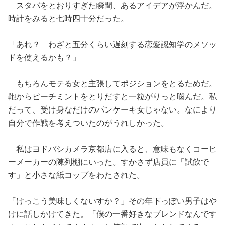
スタバをとおりすぎた瞬間、あるアイデアが浮かんだ。
時計をみると七時四十分だった。
「あれ？ わざと五分くらい遅刻する恋愛認知学のメソッ
ドを使えるかも？」
もちろんモテる女と主張してポジションをとるためだ。
鞄からピーチミントをとりだすと一粒がりっと噛んだ。私
だって、受け身なだけのパンケーキ女じゃない。なにより
自分で作戦を考えついたのがうれしかった。
私はヨドバシカメラ京都店に入ると、意味もなくコーヒ
ーメーカーの陳列棚にいった。すかさず店員に「試飲で
す」と小さな紙コップをわたされた。
「けっこう美味しくないすか？」その年下っぽい男子はや
けに話しかけてきた。「僕の一番好きなブレンドなんです