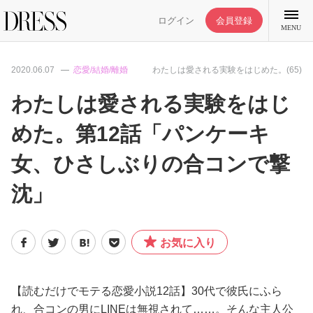
ログイン
会員登録
MENU
2020.06.07
恋愛/結婚/離婚
わたしは愛される実験をはじめた。(65)
わたしは愛される実験をはじ
めた。第12話「パンケーキ
特集記事
女、ひさしぶりの合コンで撃
DRESS部活
沈」
ライフスタイル
お気に入り
ファッション
【読むだけでモテる恋愛小説12話】30代で彼氏にふら
恋愛/結婚/離婚
れ、合コンの男にLINEは無視されて……。そんな主人公