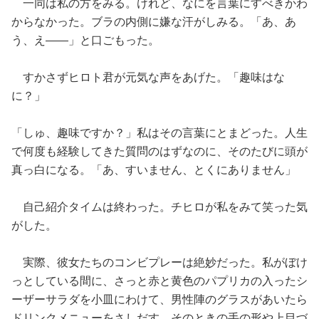
一同は私の方をみる。けれど、なにを言葉にすべきかわ
からなかった。ブラの内側に嫌な汗がしみる。「あ、あ
う、え——」と口ごもった。
すかさずヒロト君が元気な声をあげた。「趣味はな
に？」
「しゅ、趣味ですか？」私はその言葉にとまどった。人生
で何度も経験してきた質問のはずなのに、そのたびに頭が
真っ白になる。「あ、すいません、とくにありません」
自己紹介タイムは終わった。チヒロが私をみて笑った気
がした。
実際、彼女たちのコンビプレーは絶妙だった。私がぼけ
っとしている間に、さっと赤と黄色のパプリカの入ったシ
ーザーサラダを小皿にわけて、男性陣のグラスがあいたら
ドリンクメニューをさしだす。そのときの手の形や上目づ