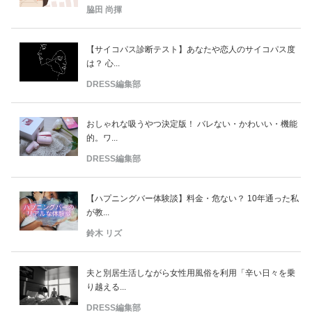
脇田 尚揮
【サイコパス診断テスト】あなたや恋人のサイコパス度
は？ 心...
DRESS編集部
おしゃれな吸うやつ決定版！ バレない・かわいい・機能
的。ワ...
DRESS編集部
【ハプニングバー体験談】料金・危ない？ 10年通った私
が教...
鈴木 リズ
夫と別居生活しながら女性用風俗を利用「辛い日々を乗
り越える...
DRESS編集部