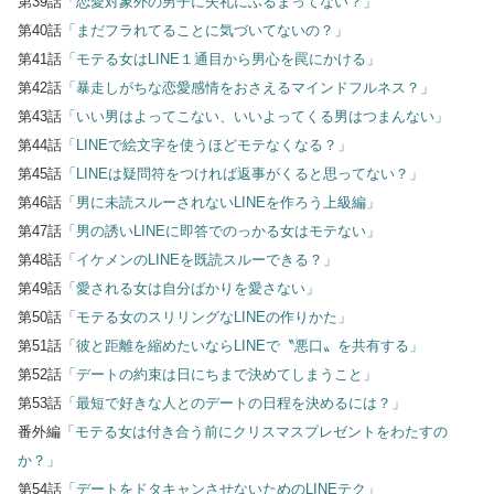
第39話
「恋愛対象外の男子に失礼にふるまってない？」
第40話
「まだフラれてることに気づいてないの？」
第41話
「モテる女はLINE１通目から男心を罠にかける」
第42話
「暴走しがちな恋愛感情をおさえるマインドフルネス？」
第43話
「いい男はよってこない、いいよってくる男はつまんない」
第44話
「LINEで絵文字を使うほどモテなくなる？」
第45話
「LINEは疑問符をつければ返事がくると思ってない？」
第46話
「男に未読スルーされないLINEを作ろう上級編」
第47話
「男の誘いLINEに即答でのっかる女はモテない」
第48話
「イケメンのLINEを既読スルーできる？」
第49話
「愛される女は自分ばかりを愛さない」
第50話
「モテる女のスリリングなLINEの作りかた」
第51話
「彼と距離を縮めたいならLINEで〝悪口〟を共有する」
第52話
「デートの約束は日にちまで決めてしまうこと」
第53話
「最短で好きな人とのデートの日程を決めるには？」
番外編
「モテる女は付き合う前にクリスマスプレゼントをわたすの
か？」
第54話
「デートをドタキャンさせないためのLINEテク」