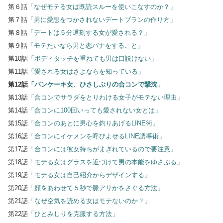
第６話
「なぜモテる女は既読スルーを使いこなすのか？」
第７話
「男に愛想をつかされないデートプランの作り方」
第８話
「デートは５分遅刻する女が愛される？」
第９話
「モテたいなら男と恋バナをすること」
第10話
「ボディタッチを重ねても男は口説けない」
第11話
「愛される女はさよならを知っている」
第12話
「パンケーキ女、ひさしぶりの合コンで撃沈」
第13話
「合コンでサラダをとりわける女子がモテない理由」
第14話
「合コンに100回いっても愛されない女とは」
第15話
「合コンのあとに男心を釣りあげるLINE術」
第16話
「合コンにイケメンを呼びよせるLINE誘導術」
第17話
「合コンには彼女持ちがまぎれているので要注意」
第18話
「モテる女はグラスを近づけて男の本能をゆさぶる」
第19話
「モテる女は自己紹介からデザインする」
第20話
「顔をあわせて５秒で脈アリかをさぐる方法」
第21話
「なぜ空気を読める女はモテないのか？」
第22話
「ひとみしりを克服する方法」