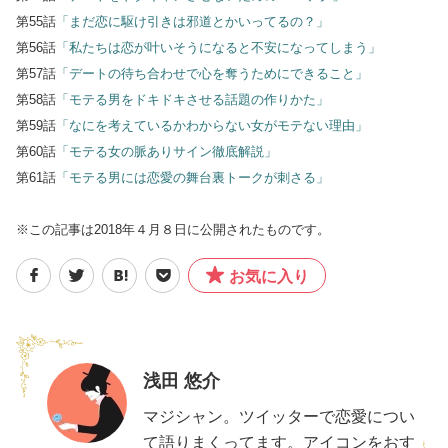
第55話
「まだ恋に駆け引きは邪道とかいってるの？」
第56話
「私たちは恋が叶いそうになると不安になってしまう」
第57話
「デートの待ち合わせで心を奪うためにできること」
第58話
「モテる男をドキドキさせる話題の作りかた」
第59話
「なにを考えているかわからない女がモテない理由」
第60話
「モテる女の脈ありサイン徹底解説」
第61話
「モテる男には恋愛の舞台裏トークが刺さる」
※この記事は2018年４月８日に公開されたものです。
お気に入り
浅田 悠介
マジシャン。ツイッターで恋愛につい
て語りまくってます。アイコンをおす