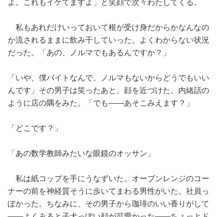
よ。これもイケてますよ」と笑顔で次々わたしてくる。
私もあれだけいっておいて根が受け身だからかなんなの
か流されるままに飲み干していった。よくわからない状況
だった。「あの、ノルマでもあるんですか？」
「いや、僕バイトなんで。ノルマもないからどうでもいい
んです」その男子は笑ったあと、顔を近づけた。内緒話の
ように店の隅をみた。「でも——あそこみえます？」
「どこです？」
「あの数学教師みたいな眼鏡のオッサン」
私は紙コップを手にうなずいた。オーブンレンジのコー
ナーの前を神経質そうに歩いてまわる男性がいた。社員っ
ぽかった。ちなみに、その男子から珈琲のいい香りがして
——よくみると子犬っぽい顔が可愛かった——ちょっとド