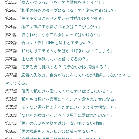
第23話
「友人がフラれた話をして恋愛観をさぐりだせ」
第24話
「相手の好みのタイプになれなくても逆転するには？」
第25話
「モテる女はさらりと男から共感をひきだせる」
第26話
「場の空気にすら愛される女はここがちがう」
第27話
「愛されたいなら二次会にいってはいけない」
第28話
「合コンの夜にLINEを送るとモテない？」
第29話
「私たちはモテそうな男ばかり好きになってしまう」
第30話
「まだ男は浮気しないと信じてるの？」
第31話
「モテる男に挑戦する？ モテない男を捕獲する？」
第32話
「恋愛の失敗は、自分がなにをしているか理解してないときに
やってくる」
第33話
「優秀で私だけを愛してくれるオスはどこにいる？」
第34話
「私たちは想いを言葉にすることで愛される女になる」
第35話
「モテない男を捕まえるためにメイクより大切なこと」
第36話
「なぜあの女はハイスペック男子に選ばれたのか？」
第37話
「男との会話を笑顔で逃げる女がモテない理由」
第38話
「男の機嫌をとるためだけに笑ってない？」