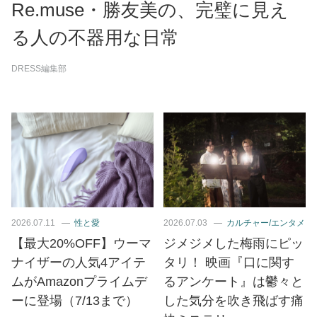
Re.muse・勝友美の、完璧に見え
る人の不器用な日常
DRESS編集部
2026.07.11
性と愛
2026.07.03
カルチャー/エンタメ
【最大20%OFF】ウーマ
ジメジメした梅雨にピッ
ナイザーの人気4アイテ
タリ！ 映画『口に関す
ムがAmazonプライムデ
るアンケート』は鬱々と
ーに登場（7/13まで）
した気分を吹き飛ばす痛