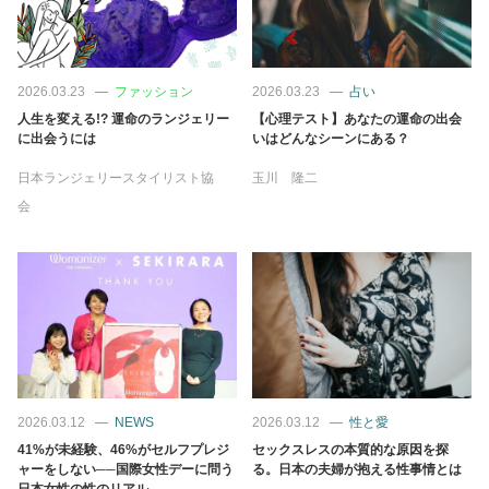
2026.03.23
ファッション
2026.03.23
占い
人生を変える!? 運命のランジェリー
【心理テスト】あなたの運命の出会
に出会うには
いはどんなシーンにある？
日本ランジェリースタイリスト協
玉川 隆二
会
2026.03.12
NEWS
2026.03.12
性と愛
41%が未経験、46%がセルフプレジ
セックスレスの本質的な原因を探
ャーをしない──国際女性デーに問う
る。日本の夫婦が抱える性事情とは
日本女性の性のリアル