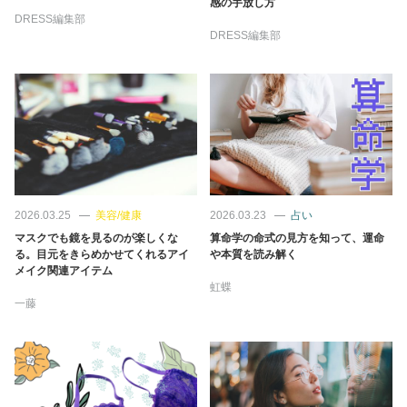
感の手放し方
DRESS編集部
DRESS編集部
2026.03.25
美容/健康
2026.03.23
占い
マスクでも鏡を見るのが楽しくな
算命学の命式の見方を知って、運命
る。目元をきらめかせてくれるアイ
や本質を読み解く
メイク関連アイテム
虹蝶
一藤