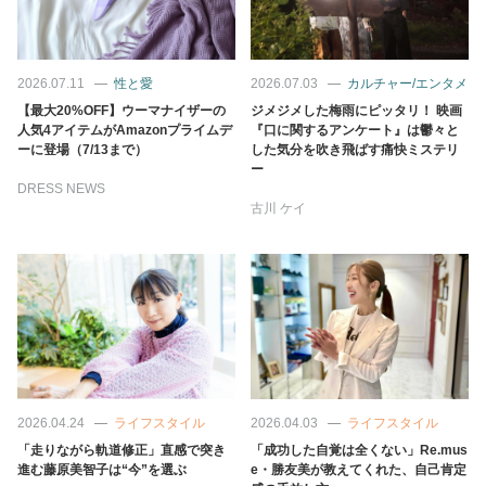
2026.07.11
性と愛
2026.07.03
カルチャー/エンタメ
【最大20%OFF】ウーマナイザーの
ジメジメした梅雨にピッタリ！ 映画
人気4アイテムがAmazonプライムデ
『口に関するアンケート』は鬱々と
ーに登場（7/13まで）
した気分を吹き飛ばす痛快ミステリ
ー
DRESS NEWS
古川 ケイ
2026.04.24
ライフスタイル
2026.04.03
ライフスタイル
「走りながら軌道修正」直感で突き
「成功した自覚は全くない」Re.mus
進む藤原美智子は“今”を選ぶ
e・勝友美が教えてくれた、自己肯定