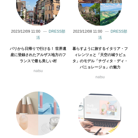
2023/12/09 11:00
DRESS部
2023/12/08 11:00
DRESS部
活
活
パリから日帰りで行ける！ 世界遺
暮らすように旅するイタリア・フ
産に登録されたアルザス地方のフ
ィレンツェと「天空の城ラピュ
ランスで最も美しい村
タ」のモデル「チヴィタ・ディ・
バニョレージョ」の魅力
natsu
natsu