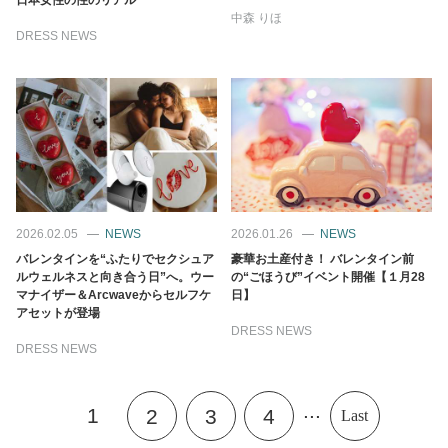
中森 りほ
DRESS NEWS
2026.02.05
NEWS
2026.01.26
NEWS
バレンタインを“ふたりでセクシュア
豪華お土産付き！ バレンタイン前
ルウェルネスと向き合う日”へ。ウー
の“ごほうび”イベント開催【１月28
マナイザー＆Arcwaveからセルフケ
日】
アセットが登場
DRESS NEWS
DRESS NEWS
...
1
2
3
4
Last