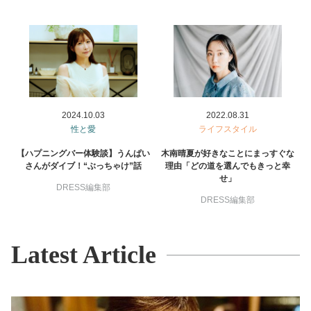
美容/健康
ワークスタイル
妊娠/出産/家族
2024.10.03
2022.08.31
性と愛
ライフスタイル
ココロ/カラダ
【ハプニングバー体験談】うんぱい
木南晴夏が好きなことにまっすぐな
さんがダイブ！“ぶっちゃけ”話
理由「どの道を選んでもきっと幸
せ」
DRESS編集部
グルメ
DRESS編集部
トラベル
Latest Article
カルチャー/エンタメ