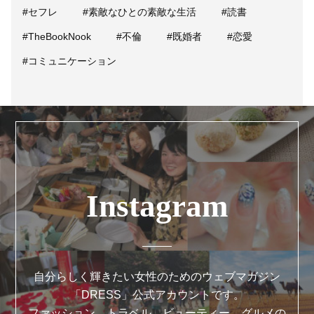
#セフレ
#素敵なひとの素敵な生活
#読書
#TheBookNook
#不倫
#既婚者
#恋愛
#コミュニケーション
Instagram
自分らしく輝きたい女性のためのウェブマガジン
「DRESS」公式アカウントです。
ファッション、トラベル、ビューティー、グルメの