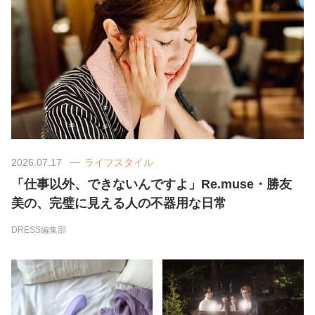
占い
性と愛
ゲーム
2026.07.17
ライフスタイル
「仕事以外、できないんですよ」Re.muse・勝友
美の、完璧に見える人の不器用な日常
DRESS編集部