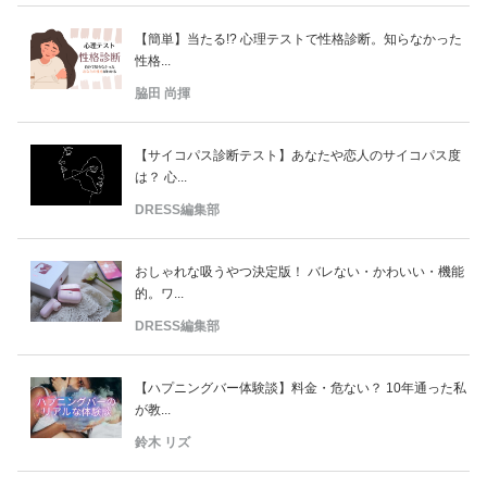
【簡単】当たる!? 心理テストで性格診断。知らなかった
性格...
脇田 尚揮
【サイコパス診断テスト】あなたや恋人のサイコパス度
は？ 心...
DRESS編集部
おしゃれな吸うやつ決定版！ バレない・かわいい・機能
的。ワ...
DRESS編集部
【ハプニングバー体験談】料金・危ない？ 10年通った私
が教...
鈴木 リズ