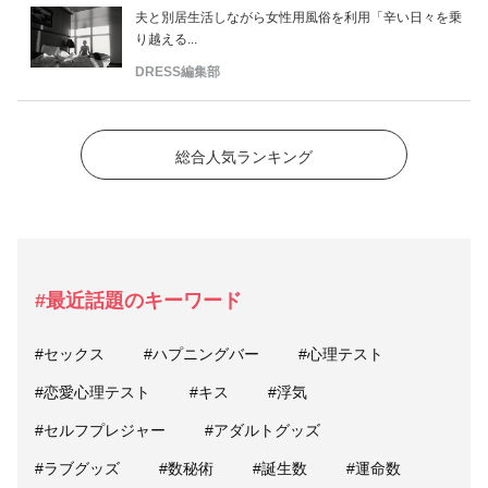
夫と別居生活しながら女性用風俗を利用「辛い日々を乗
り越える...
DRESS編集部
総合人気ランキング
#最近話題のキーワード
#セックス
#ハプニングバー
#心理テスト
#恋愛心理テスト
#キス
#浮気
#セルフプレジャー
#アダルトグッズ
#ラブグッズ
#数秘術
#誕生数
#運命数