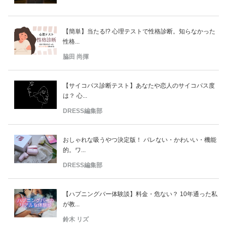
【簡単】当たる!? 心理テストで性格診断。知らなかった
性格...
脇田 尚揮
【サイコパス診断テスト】あなたや恋人のサイコパス度
は？ 心...
DRESS編集部
おしゃれな吸うやつ決定版！ バレない・かわいい・機能
的。ワ...
DRESS編集部
【ハプニングバー体験談】料金・危ない？ 10年通った私
が教...
鈴木 リズ