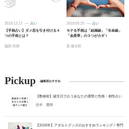
2019.12.17
占い
2019.05.15
占い
【手相占い】ダメ恋を引き付ける４
モテる手相は「結婚線」「生命線」
つの手相とは？
「金星帯」の３つがカギ！
脇田 尚揮
星 健太郎
Pickup
編集部おすすめ
【数秘術】誕生日で占うあなたの運勢と性格・相性占い
沙木 貴咲
【2026年】アダルトグッズのおすすめランキング！専門