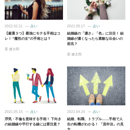
2022.02.21
占い
2021.05.17
占い
【厳選３つ】最強にモテる手相はコ
結婚線の「濃さ」「色」に注目！ 結
レ！ “魔性の女”の手相とは？
婚線が濃くなったら素敵な出会いの
前兆？
星 健太郎
星 健太郎
2021.05.15
占い
2021.04.24
占い
浮気・不倫を意味する手相！ 下向き
結婚、転職、トラブル……手相で人
の結婚線や平行する線には要注意？
生の転機がわかる！ 「流年法」の見
方