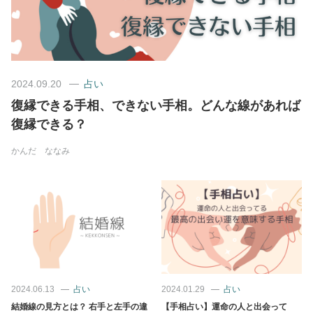
美容/健康
ワークスタイル
2024.09.20
占い
復縁できる手相、できない手相。どんな線があれば
妊娠/出産/家族
復縁できる？
ココロ/カラダ
かんだ ななみ
グルメ
トラベル
カルチャー/エンタメ
2024.06.13
占い
2024.01.29
占い
結婚線の見方とは？ 右手と左手の違
【手相占い】運命の人と出会って