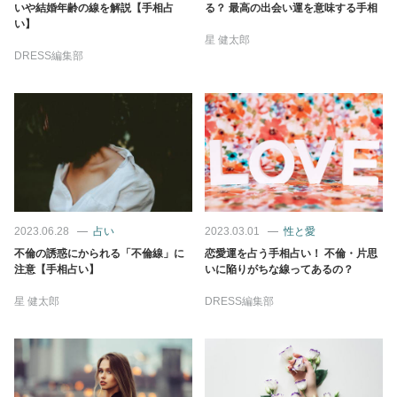
占い
いや結婚年齢の線を解説【手相占
る？ 最高の出会い運を意味する手相
い】
星 健太郎
性と愛
DRESS編集部
ゲーム
2023.06.28
占い
2023.03.01
性と愛
不倫の誘惑にかられる「不倫線」に
恋愛運を占う手相占い！ 不倫・片思
注意【手相占い】
いに陥りがちな線ってあるの？
星 健太郎
DRESS編集部