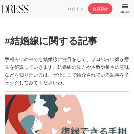
ログイン
会員登録
MENU
#結婚線に関する記事
特集記事
手相占いの中でも結婚線に注目をして、プロの占い師が意
味を解説していきます。結婚線の見方や本数や長さの意味
などを知りたい方は、ぜひここで紹介されている記事をチ
DRESS部活
ェックしてみてくださいね。
ライフスタイル
ファッション
恋愛/結婚/離婚