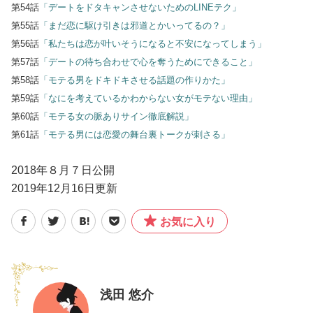
第54話
「デートをドタキャンさせないためのLINEテク」
第55話
「まだ恋に駆け引きは邪道とかいってるの？」
第56話
「私たちは恋が叶いそうになると不安になってしまう」
第57話
「デートの待ち合わせで心を奪うためにできること」
第58話
「モテる男をドキドキさせる話題の作りかた」
第59話
「なにを考えているかわからない女がモテない理由」
第60話
「モテる女の脈ありサイン徹底解説」
第61話
「モテる男には恋愛の舞台裏トークが刺さる」
2018年８月７日公開
2019年12月16日更新
お気に入り
浅田 悠介