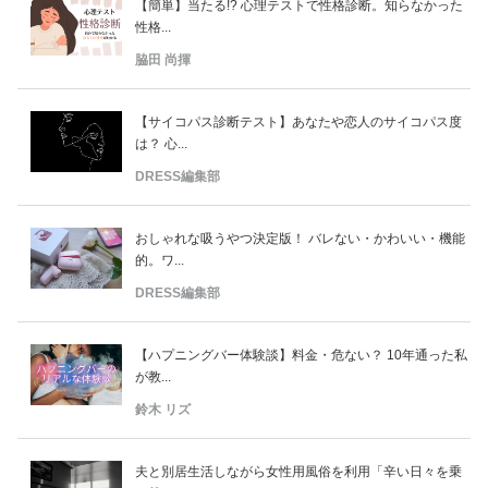
【簡単】当たる!? 心理テストで性格診断。知らなかった
性格...
脇田 尚揮
【サイコパス診断テスト】あなたや恋人のサイコパス度
は？ 心...
DRESS編集部
おしゃれな吸うやつ決定版！ バレない・かわいい・機能
的。ワ...
DRESS編集部
【ハプニングバー体験談】料金・危ない？ 10年通った私
が教...
鈴木 リズ
夫と別居生活しながら女性用風俗を利用「辛い日々を乗