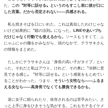
た。
この〝対等に話せる〟というのもすこし前に彼が口に
した言葉。だから否定されない——共感される。
私も焼きそばを口にいれた。これは真似したわけじゃな
いけど結果的に〝鏡の法則〟になった。
LINEやあいづち
だけじゃなく行動でも使えるから。
ソースもうすくて、ふ
にゃふにゃの麺をかみながら、頭のなかで、テラサキさん
の情報をまとめた。
たしかにテラサキさんは「身長の高い子がタイプ」とい
った。それだと私はアウト。けれど、その奥に〝冷静に意
見できる感じ〟〝対等に話せる〟という感覚をもとめてい
ることがわかった。つまり、
そういう女性なら——ふるま
える女なら——高身長でなくても勝負できるかも。
逆に女子に頼られたり、依存されるのは苦手みたい。さ
っと上手に身をひきそうな気がする。これもモテるイケメ