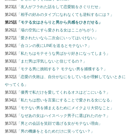
第23話
「友人がフラれた話をして恋愛観をさぐりだせ」
第24話
「相手の好みのタイプになれなくても逆転するには？」
第25話
「モテる女はさらりと男から共感をひきだせる」
第26話
「場の空気にすら愛される女はここがちがう」
第27話
「愛されたいなら二次会にいってはいけない」
第28話
「合コンの夜にLINEを送るとモテない？」
第29話
「私たちはモテそうな男ばかり好きになってしまう」
第30話
「まだ男は浮気しないと信じてるの？」
第31話
「モテる男に挑戦する？ モテない男を捕獲する？」
第32話
「恋愛の失敗は、自分がなにをしているか理解してないときに
やってくる」
第33話
「優秀で私だけを愛してくれるオスはどこにいる？」
第34話
「私たちは想いを言葉にすることで愛される女になる」
第35話
「モテない男を捕まえるためにメイクより大切なこと」
第36話
「なぜあの女はハイスペック男子に選ばれたのか？」
第37話
「男との会話を笑顔で逃げる女がモテない理由」
第38話
「男の機嫌をとるためだけに笑ってない？」