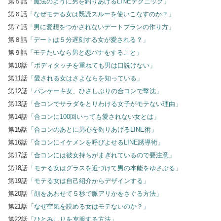
第５話
「魔法のように男を釣りあげるLINEテクニック」
第６話
「なぜモテる女は既読スルーを使いこなすのか？」
第７話
「男に愛想をつかされないデートプランの作り方」
第８話
「デートは５分遅刻する女が愛される？」
第９話
「モテたいなら男と恋バナをすること」
第10話
「ボディタッチを重ねても男は口説けない」
第11話
「愛される女はさよならを知っている」
第12話
「パンケーキ女、ひさしぶりの合コンで撃沈」
第13話
「合コンでサラダをとりわける女子がモテない理由」
第14話
「合コンに100回いっても愛されない女とは」
第15話
「合コンのあとに男心を釣りあげるLINE術」
第16話
「合コンにイケメンを呼びよせるLINE誘導術」
第17話
「合コンには彼女持ちがまぎれているので要注意」
第18話
「モテる女はグラスを近づけて男の本能をゆさぶる」
第19話
「モテる女は自己紹介からデザインする」
第20話
「顔をあわせて５秒で脈アリかをさぐる方法」
第21話
「なぜ空気を読める女はモテないのか？」
第22話
「ひとみしりを克服する方法」