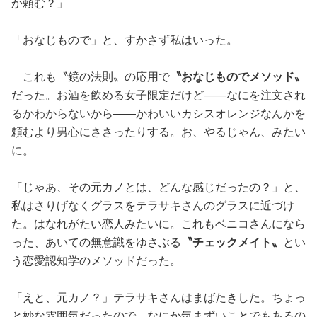
か頼む？」
「おなじもので」と、すかさず私はいった。
これも〝鏡の法則〟の応用で
〝おなじものでメソッド〟
だった。お酒を飲める女子限定だけど——なにを注文され
るかわからないから——かわいいカシスオレンジなんかを
頼むより男心にささったりする。お、やるじゃん、みたい
に。
「じゃあ、その元カノとは、どんな感じだったの？」と、
私はさりげなくグラスをテラサキさんのグラスに近づけ
た。はなれがたい恋人みたいに。これもベニコさんになら
った、あいての無意識をゆさぶる
〝チェックメイト〟
とい
う恋愛認知学のメソッドだった。
「えと、元カノ？」テラサキさんはまばたきした。ちょっ
と妙な雰囲気だったので、なにか気まずいことでもあるの