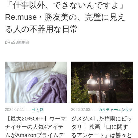
「仕事以外、できないんですよ」
Re.muse・勝友美の、完璧に見え
る人の不器用な日常
DRESS編集部
2026.07.11
性と愛
2026.07.03
カルチャー/エンタメ
【最大20%OFF】ウーマ
ジメジメした梅雨にピッ
ナイザーの人気4アイテ
タリ！ 映画『口に関す
ムがAmazonプライムデ
るアンケート』は鬱々と