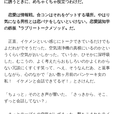
に誘うときに、めちゃくちゃ役立つわけだ。
恋愛は情報戦。合コンはそれをゲットする場所。やはり
気になる男性とは恋バナをしないといけない。恋愛認知学
の鉄板〝ラブリートークメソッド〟だ。
正直、イケメンといい感じにトークできているだけでも
よだれがでそうだった。空気清浄機の真横にいるのかとい
うくらい空気がおいしかった。ていうか、ひそかに深呼吸
した。むこうの、よく考えたらおもしろいのかよくわから
ない冗談にくすくす笑って、へえ、そうなんだあ、と返事
しながら、心のなかで「おい数ヶ月前のパンケーキ女の
私！ イケメンと会話できてるぞ！」とさけんだ。
「ちょっと」そのとき声が響いた。「さっきから、そこ、
ずっと会話してない？」