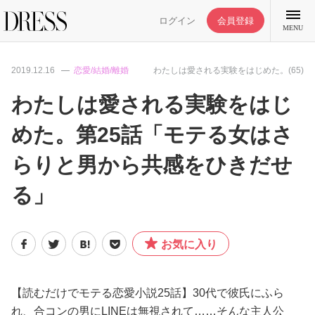
ログイン
会員登録
MENU
2019.12.16
恋愛/結婚/離婚
わたしは愛される実験をはじめた。(65)
わたしは愛される実験をはじ
めた。第25話「モテる女はさ
特集記事
らりと男から共感をひきだせ
DRESS部活
る」
ライフスタイル
お気に入り
ファッション
【読むだけでモテる恋愛小説25話】30代で彼氏にふら
恋愛/結婚/離婚
れ、合コンの男にLINEは無視されて……そんな主人公