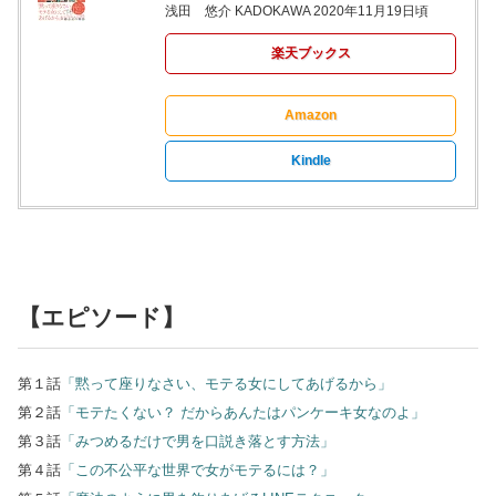
浅田 悠介 KADOKAWA 2020年11月19日頃
楽天ブックス
Amazon
Kindle
【エピソード】
第１話
「黙って座りなさい、モテる女にしてあげるから」
第２話
「モテたくない？ だからあんたはパンケーキ女なのよ」
第３話
「みつめるだけで男を口説き落とす方法」
第４話
「この不公平な世界で女がモテるには？」