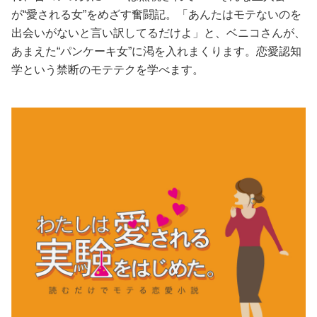
が“愛される女”をめざす奮闘記。「あんたはモテないのを
美容/健康
出会いがないと言い訳してるだけよ」と、ベニコさんが、
あまえた“パンケーキ女”に渇を入れまくります。恋愛認知
ワークスタイル
学という禁断のモテテクを学べます。
妊娠/出産/家族
ココロ/カラダ
グルメ
トラベル
カルチャー/エンタメ