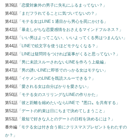
第39話
「恋愛対象外の男子に失礼にふるまってない？」
第40話
「まだフラれてることに気づいてないの？」
第41話
「モテる女はLINE１通目から男心を罠にかける」
第42話
「暴走しがちな恋愛感情をおさえるマインドフルネス？」
第43話
「いい男はよってこない、いいよってくる男はつまんない」
第44話
「LINEで絵文字を使うほどモテなくなる？」
第45話
「LINEは疑問符をつければ返事がくると思ってない？」
第46話
「男に未読スルーされないLINEを作ろう上級編」
第47話
「男の誘いLINEに即答でのっかる女はモテない」
第48話
「イケメンのLINEを既読スルーできる？」
第49話
「愛される女は自分ばかりを愛さない」
第50話
「モテる女のスリリングなLINEの作りかた」
第51話
「彼と距離を縮めたいならLINEで〝悪口〟を共有する」
第52話
「デートの約束は日にちまで決めてしまうこと」
第53話
「最短で好きな人とのデートの日程を決めるには？」
番外編
「モテる女は付き合う前にクリスマスプレゼントをわたすの
か？」