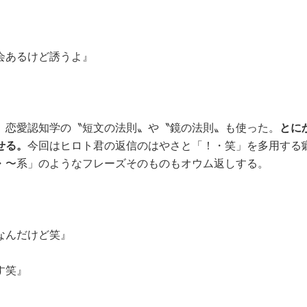
会あるけど誘うよ』
恋愛認知学の〝短文の法則〟や〝鏡の法則〟も使った。
とに
せる。
今回はヒロト君の返信のはやさと「！・笑」を多用する
・〜系」のようなフレーズそのものもオウム返しする。
なんだけど笑』
す笑』