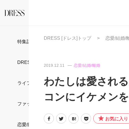
DRESS [ドレス]トップ
恋愛/結婚/
特集記事
DRESS部活
2019.12.11
恋愛/結婚/離婚
わたしは愛される
ライフスタイル
コンにイケメンを
ファッション
お気に入り
恋愛/結婚/離婚