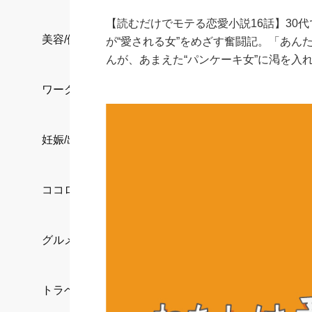
【読むだけでモテる恋愛小説16話】30
美容/健康
が“愛される女”をめざす奮闘記。「あん
んが、あまえた“パンケーキ女”に渇を入
ワークスタイル
妊娠/出産/家族
ココロ/カラダ
グルメ
トラベル