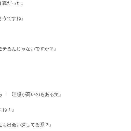
作戦だった。
そうですね』
』
モテるんじゃないですか？』
ら！ 理想が高いのもある笑』
よね！』
んも出会い探してる系？』