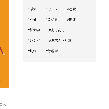
#浮気
#セフレ
#恋愛
#不倫
#既婚者
#開運
#算命学
#あるある
#レシピ
#週末ふらり旅
#別れ
#数秘術
男を