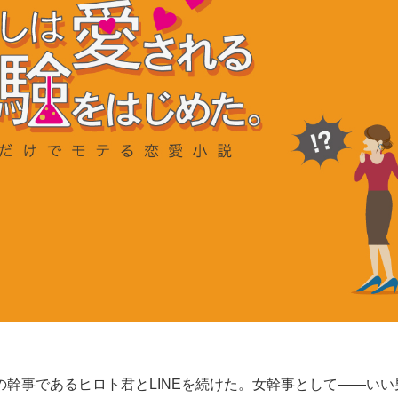
幹事であるヒロト君とLINEを続けた。女幹事として——いい