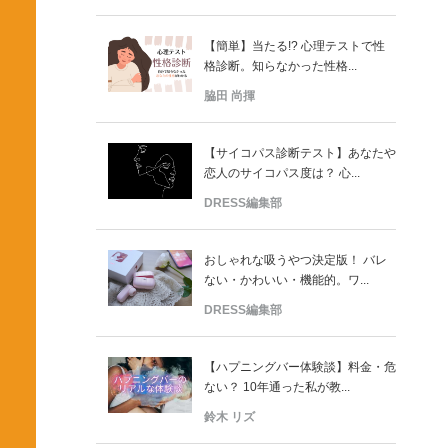
【簡単】当たる!? 心理テストで性
格診断。知らなかった性格...
脇田 尚揮
【サイコパス診断テスト】あなたや
恋人のサイコパス度は？ 心...
DRESS編集部
おしゃれな吸うやつ決定版！ バレ
ない・かわいい・機能的。ワ...
DRESS編集部
【ハプニングバー体験談】料金・危
ない？ 10年通った私が教...
鈴木 リズ