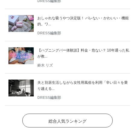
DRESS編集部
おしゃれな吸うやつ決定版！ バレない・かわいい・機能
的。ワ...
DRESS編集部
【ハプニングバー体験談】料金・危ない？ 10年通った私
が教...
鈴木 リズ
夫と別居生活しながら女性用風俗を利用「辛い日々を乗
り越える...
DRESS編集部
総合人気ランキング