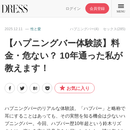
ログイン
会員登録
MENU
2025.12.11
性と愛
ハプニングバー(4)
セックス(285)
【ハプニングバー体験談】料
金・危ない？ 10年通った私が
特集記事
教えます！
DRESS部活
お気に入り
ライフスタイル
ファッション
ハプニングバーのリアルな体験談。「ハプバー」と略称で
耳にすることはあっても、その実態を知る機会は少ないハ
プニングバー。今回、ハプバー歴10年超という鈴木リズ
恋愛/結婚/離婚