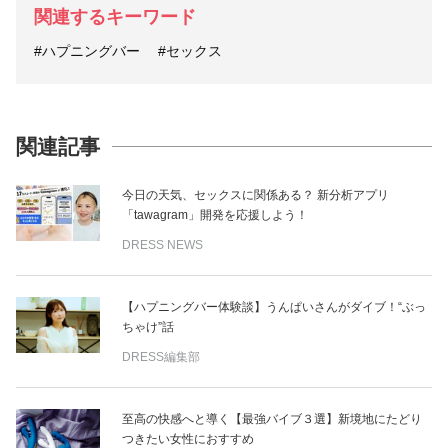
関連するキーワード
#ハプニングバー
#セックス
関連記事
今日の天気、セックスに関係ある？ 新分析アプリ
「tawagram」開発を応援しよう！
DRESS NEWS
【ハプニングバー体験談】うんぱいさんがダイブ！“ぶっ
ちゃけ”話
DRESS編集部
至高の快感へと導く【最強バイブ３選】新境地にたどり
つきたい女性におすすめ