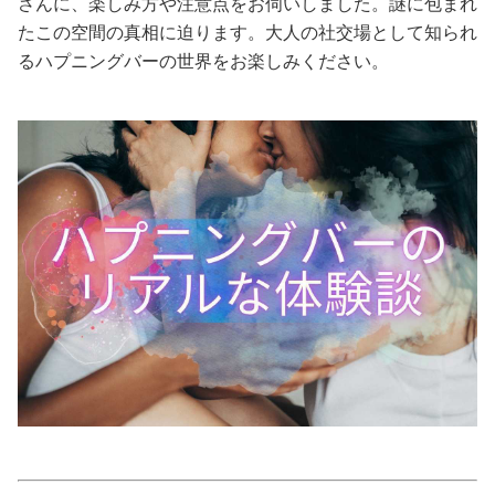
さんに、楽しみ方や注意点をお伺いしました。謎に包まれ
たこの空間の真相に迫ります。大人の社交場として知られ
美容/健康
るハプニングバーの世界をお楽しみください。
ワークスタイル
妊娠/出産/家族
ココロ/カラダ
グルメ
トラベル
カルチャー/エンタメ