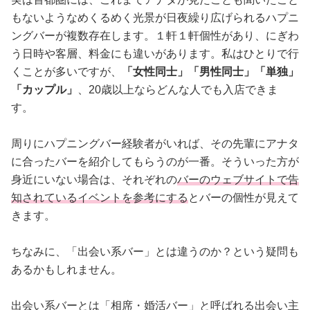
もないようなめくるめく光景が日夜繰り広げられるハプニ
ングバーが複数存在します。１軒１軒個性があり、にぎわ
う日時や客層、料金にも違いがあります。私はひとりで行
くことが多いですが、
「女性同士」「男性同士」「単独」
「カップル」
、20歳以上ならどんな人でも入店できま
す。
周りにハプニングバー経験者がいれば、その先輩にアナタ
に合ったバーを紹介してもらうのが一番。そういった方が
身近にいない場合は、それぞれの
バーのウェブサイトで告
知されているイベントを参考にする
とバーの個性が見えて
きます。
ちなみに、「出会い系バー」とは違うのか？という疑問も
あるかもしれません。
出会い系バーとは「相席・婚活バー」と呼ばれる出会い主