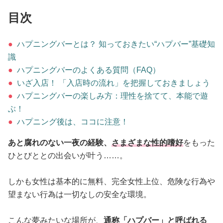
占い
目次
性と愛
●
ハプニングバーとは？ 知っておきたい“ハプバー”基礎知
識
ゲーム
●
ハプニングバーのよくある質問（FAQ）
●
いざ入店！ 「入店時の流れ」を把握しておきましょう
●
ハプニングバーの楽しみ方：理性を捨てて、本能で遊
ぶ！
●
ハプニング後は、ココに注意！
あと腐れのない一夜の経験、
さまざまな性的嗜好
をもった
ひとびととの出会いが叶う……。
しかも女性は基本的に無料、完全女性上位、危険な行為や
望まない行為は一切なしの安全な環境。
こんな夢みたいな場所が、
通称「ハプバー」と呼ばれる