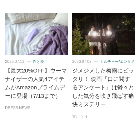
2026.07.11
性と愛
2026.07.03
カルチャー/エンタメ
【最大20%OFF】ウーマ
ジメジメした梅雨にピッ
ナイザーの人気4アイテ
タリ！ 映画『口に関す
ムがAmazonプライムデ
るアンケート』は鬱々と
ーに登場（7/13まで）
した気分を吹き飛ばす痛
快ミステリー
DRESS NEWS
古川 ケイ