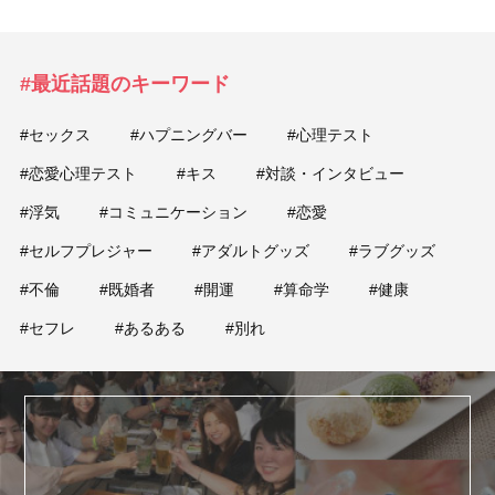
#最近話題のキーワード
#セックス
#ハプニングバー
#心理テスト
#恋愛心理テスト
#キス
#対談・インタビュー
#浮気
#コミュニケーション
#恋愛
#セルフプレジャー
#アダルトグッズ
#ラブグッズ
#不倫
#既婚者
#開運
#算命学
#健康
#セフレ
#あるある
#別れ