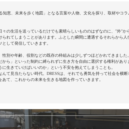
を守る知恵、未来を歩く地図」となる言葉や人物、文化を探り、取材やコ
日々の生活を送っているだけでも素晴らしいもののはずなのに、”外”か
けられてしまうことがあります。ふとした瞬間に遭遇するそれらから人
ツとして発信していきます。
、性別や年齢、役割などの既存の枠組みは少しずつほどかれてきました
だから」といった制約に縛られずに生き方を自由に選択する権利があり
うに生きていけばいいのか」という不安を抱えてしまうことも。
なんて見当たらない時代。DRESSは、それでも勇気を持って社会を横
をあて、これからの未来を生きる地図を作っていきます。