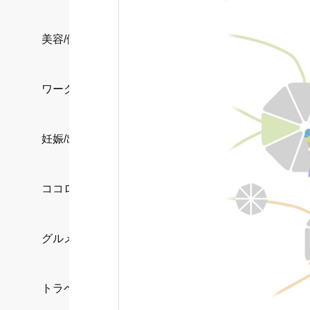
美容/健康
ワークスタイル
妊娠/出産/家族
ココロ/カラダ
グルメ
トラベル