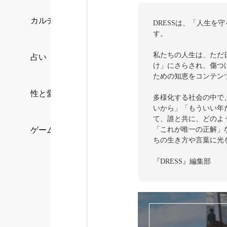
カルチャー/エンタメ
DRESSは、「人生
す。
私たちの人生は、ただ
占い
け」にさらされ、傷つ
ための知恵をコンテン
性と愛
多様化する社会の中で
いから」「もういい年
て、誰と共に、どのよ
ゲーム
「これが唯一の正解」
ちの生き方や言葉に光
『DRESS』編集部