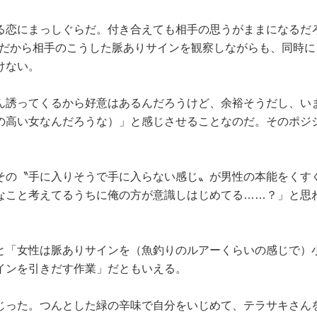
恋にまっしぐらだ。付き合えても相手の思うがままになるだ
。だから相手のこうした脈ありサインを観察しながらも、同時に
けない。
誘ってくるから好意はあるんだろうけど、余裕そうだし、い
の高い女なんだろうな）」と感じさせることなのだ。そのポジ
の〝手に入りそうで手に入らない感じ〟が男性の本能をくす
なこと考えてるうちに俺の方が意識しはじめてる……？」と思
「女性は脈ありサインを（魚釣りのルアーくらいの感じで）
インを引きだす作業」だともいえる。
った。つんとした緑の辛味で自分をいじめて、テラサキさん