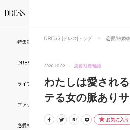
DRESS [ドレス]トップ
恋愛/結婚/
特集記事
DRESS部活
2020.10.02
恋愛/結婚/離婚
わたしは愛される
ライフスタイル
テる女の脈ありサ
ファッション
お気に入り
恋愛/結婚/離婚