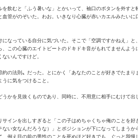
を飲むと「ふう暑いな」とかいって、袖口のボタンを外すと
と血管がのぞいた。わお。いきなり心臓が赤いカエルみたいに
になっている自分に気づいた。そこで「空調ですかねえ」と
ら、この心臓のエイトビートのドキドキ音がもれてませんよう
くないんですけど。
約の法則〟だった。とにかく「あなたのことが好きでたまり
ように気をつけること。
うかを見抜くものであり、同時に、不用意に相手にむけて出
サインを出しすぎると「この子はめちゃくちゃ俺のことを好
テない女なんだろうな）」とポジションが下になってしまうか
て、例え目の前の男性のことを死ぬほど好きでも、ぐっと我慢