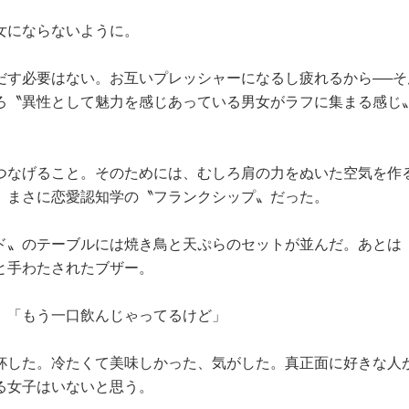
女にならないように。
す必要はない。お互いプレッシャーになるし疲れるから──そ
ろ〝異性として魅力を感じあっている男女がラフに集まる感じ
なげること。そのためには、むしろ肩の力をぬいた空気を作
。まさに恋愛認知学の〝フランクシップ〟だった。
〟のテーブルには焼き鳥と天ぷらのセットが並んだ。あとは
と手わたされたブザー。
。「もう一口飲んじゃってるけど」
した。冷たくて美味しかった、気がした。真正面に好きな人
る女子はいないと思う。