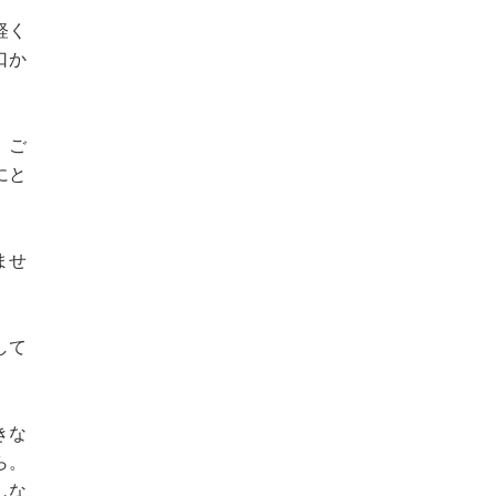
軽く
口か
、ご
にと
ませ
して
きな
ら。
しな