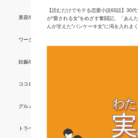
【読むだけでモテる恋愛小説60話】30
美容/健康
が“愛される女”をめざす奮闘記。「あん
んが甘えた“パンケーキ女”に渇を入れま
ワークスタイル
妊娠/出産/家族
ココロ/カラダ
グルメ
トラベル