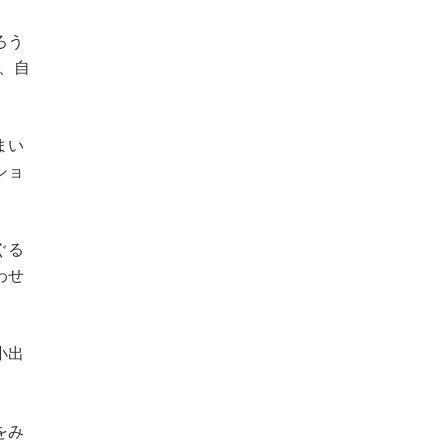
ろう
、自
まい
ショ
ぐる
わせ
小出
をみ