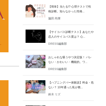
【簡単】当たる!? 心理テストで性
格診断。知らなかった性格...
脇田 尚揮
【サイコパス診断テスト】あなたや
恋人のサイコパス度は？ 心...
DRESS編集部
おしゃれな吸うやつ決定版！ バレ
ない・かわいい・機能的。ワ...
DRESS編集部
【ハプニングバー体験談】料金・危
ない？ 10年通った私が教...
鈴木 リズ