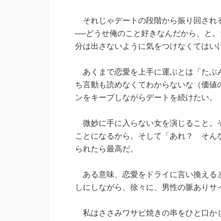
それじゃデートの段階から振り回される
──どうせ俺のこと好きなんだから、と
分は出さないように気をつけなくてはい
あくまで恋愛を上手に運ぶとは「たぶん
ち言動も読めなくてわからないな（価値
ンをキープしながらデートを続けたい。
微妙に手に入らない女を演じること。そ
ことになるから。そして「あれ？ そん
られたら最高だ。
ある意味、恋愛をドライに言い換えると
しにしながら、徐々に、男性の脈ありサ
私はささみワサビ焼きの串をひと口かじ