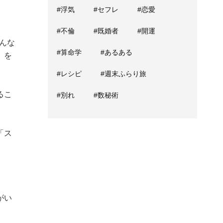
#浮気
#セフレ
#恋愛
#不倫
#既婚者
#開運
んな
#算命学
#あるある
〟を
#レシピ
#週末ふらり旅
るこ
#別れ
#数秘術
「ス
がい