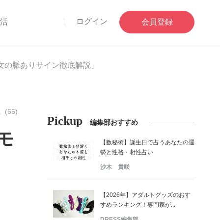
ログイン
部活
会員登録
女の脈ありサイン徹底解説」
65)
Pickup
編集部おすすめ
モ
【数秘術】誕生日で占うあなたの運
勢と性格・相性占い
沙木 貴咲
【2026年】アダルトグッズのおす
すめランキング！専門家が...
DRESS編集部