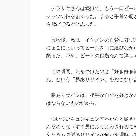
テラサキさんは続けて、もう一口ビール
シャツの袖をまくった。すると手首の筋
ら飛びでるかと思った。
五秒後、私は、イケメンの血管に釘づけ
にょごにょいってビールを口に運びなが
願った。いや、ビートの種類なんて詳し
この瞬間、気をつけたのは〝好き好き節
ん」という〝脈ありサイン〟をださない
脈ありサインは、相手が自分を好きかど
はならないものだから。
ついついキュンキュンするからと脈あり
んだろうな（すぐ男にふりまわされるモ
女たるもの脈ありサインが何かを理解し