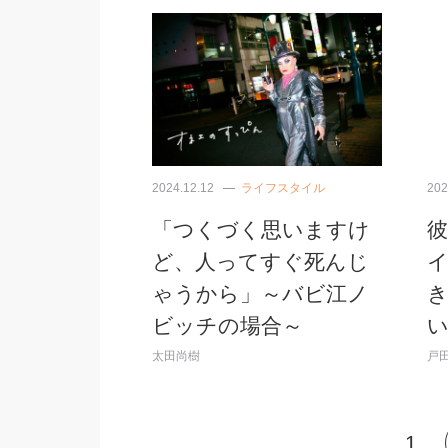
2024.12.12
ライフスタイル
202
「つくづく思いますけ
彼
ど、人ってすぐ死んじ
ゃうから」～バビ江ノ
ビッチの場合～
太田尚樹
戸田
1