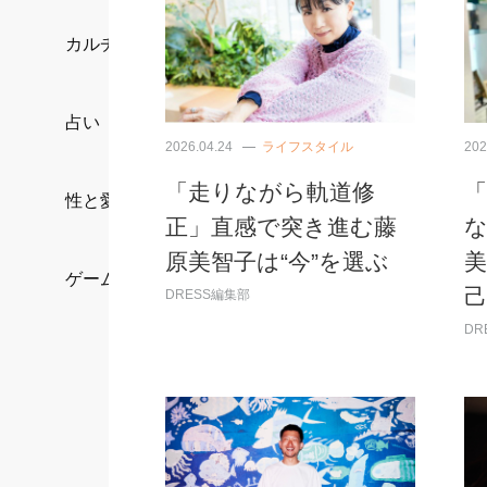
カルチャー/エンタメ
占い
2026.04.24
ライフスタイル
202
「走りながら軌道修
性と愛
正」直感で突き進む藤
な
原美智子は“今”を選ぶ
ゲーム
DRESS編集部
DR