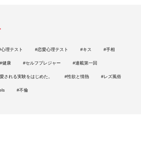
ド
#心理テスト
#恋愛心理テスト
#キス
#手相
#健康
#セルフプレジャー
#連載第一回
は愛される実験をはじめた。
#性欲と情熱
#レズ風俗
els
#不倫