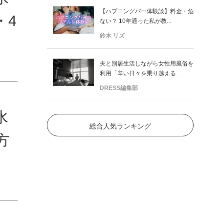
【ハプニングバー体験談】料金・危
・4
ない？ 10年通った私が教...
鈴木 リズ
夫と別居生活しながら女性用風俗を
利用「辛い日々を乗り越える...
DRESS編集部
水
総合人気ランキング
方