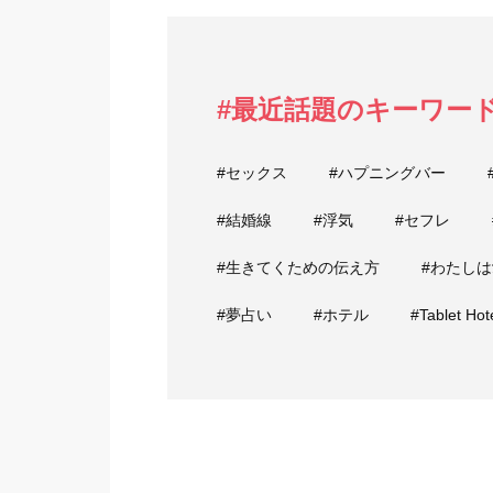
#最近話題のキーワー
#セックス
#ハプニングバー
#結婚線
#浮気
#セフレ
#生きてくための伝え方
#わたし
#夢占い
#ホテル
#Tablet Hot