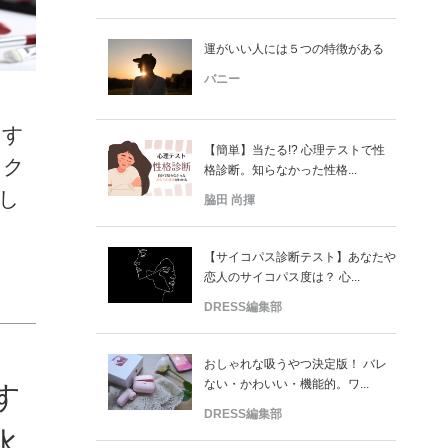
運がいい人には５つの特徴がある
バニー
ちす
【簡単】当たる!? 心理テストで性
タク
格診断。知らなかった性格...
し
脇田 尚揮
【サイコパス診断テスト】あなたや
恋人のサイコパス度は？ 心...
DRESS編集部
おしゃれな吸うやつ決定版！ バレ
ない・かわいい・機能的。ワ...
す
DRESS編集部
水