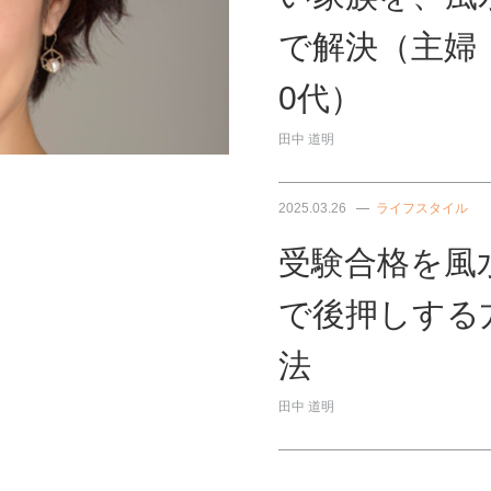
で解決（主婦
0代）
田中 道明
2025.03.26
ライフスタイル
受験合格を風
で後押しする
法
田中 道明