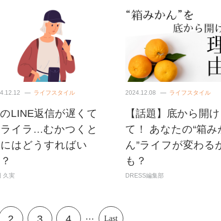
4.12.12
ライフスタイル
2024.12.08
ライフスタイル
のLINE返信が遅くて
【話題】底から開け
イライラ…むかつくと
て！ あなたの“箱み
きにはどうすればい
ん”ライフが変わる
い？
も？
 久実
DRESS編集部
...
2
3
4
Last