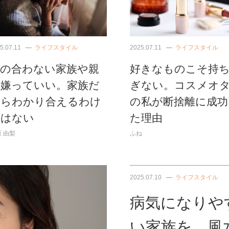
5.07.11
ライフスタイル
2025.07.11
ライフスタイル
気の合わない家族や親
好きなものこそ持
は嫌っていい。家族だ
ぎない。コスメオ
からわかり合えるわけ
の私が断捨離に成功
ではない
た理由
 由梨
ふね
2025.07.10
ライフスタイル
病気になりや
い家族を、風