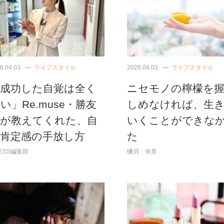
6.04.03
ライフスタイル
2026.04.03
ライフスタイル
「成功した自覚は全く
ニセモノの檸檬を
い」Re.muse・勝友
しめなければ、生
美が教えてくれた、自
いくことができな
己肯定感の手放し方
た
ESS編集部
磯貝 依里