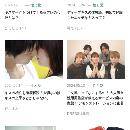
占い
2024.12.08
性と愛
2024.11.26
性と愛
キスマークをつけてくるセフレの心
ディープキスの体験談。初めて経験
理とは？
したエッチなキスって？
性と愛
ひろた かおり
神之 れい
ゲーム
2024.05.14
性と愛
2024.05.13
性と愛
キスの相性を徹底解説「大切なのは
「女風」ってなにするの？ 大人気女
キスの上手さとかじゃない」
性用風俗店が教えるサービス内容の
実態！ デモンストレーションに密着
神之 れい
DRESS編集部