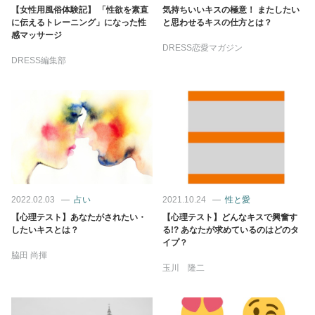
【女性用風俗体験記】 「性欲を素直
気持ちいいキスの極意！ またしたい
に伝えるトレーニング」になった性
と思わせるキスの仕方とは？
感マッサージ
DRESS恋愛マガジン
DRESS編集部
2022.02.03
占い
2021.10.24
性と愛
【心理テスト】あなたがされたい・
【心理テスト】どんなキスで興奮す
したいキスとは？
る!? あなたが求めているのはどのタ
イプ？
脇田 尚揮
玉川 隆二