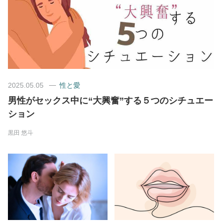
美容/健康
ワークスタイル
妊娠/出産/家族
2025.05.05
性と愛
男性がセックス中に“大興奮”する５つのシチュエー
ココロ/カラダ
ション
黒田 悠斗
グルメ
トラベル
カルチャー/エンタメ