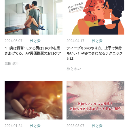
2024.05.07
性と愛
2024.04.17
性と愛
“口臭は百害”モテる男は口の中を磨
ディープキスのやり方。上手で気持
きあげてる。AV男優推奨のお口ケア
ちいい！ やみつきになるテクニック
とは
黒田 悠斗
神之 れい
2024.01.24
性と愛
2023.03.07
性と愛