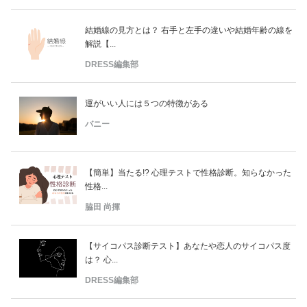
結婚線の見方とは？ 右手と左手の違いや結婚年齢の線を
解説【...
DRESS編集部
運がいい人には５つの特徴がある
バニー
【簡単】当たる!? 心理テストで性格診断。知らなかった
性格...
脇田 尚揮
【サイコパス診断テスト】あなたや恋人のサイコパス度
は？ 心...
DRESS編集部