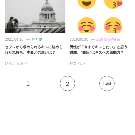
2021.04.16
性と愛
2019.05.30
恋愛/結婚/離婚
セフレから求められるキスに込めら
男性が「今すぐキスしたい」と思う
れた気持ち。本命との違いは？
瞬間。“嫉妬”はキスへの原動力？
ひろた かおり
神之 れい
1
2
Last