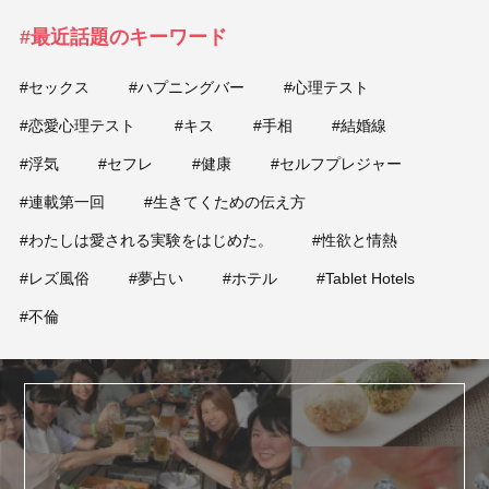
#最近話題のキーワード
#セックス
#ハプニングバー
#心理テスト
#恋愛心理テスト
#キス
#手相
#結婚線
#浮気
#セフレ
#健康
#セルフプレジャー
#連載第一回
#生きてくための伝え方
#わたしは愛される実験をはじめた。
#性欲と情熱
#レズ風俗
#夢占い
#ホテル
#Tablet Hotels
#不倫