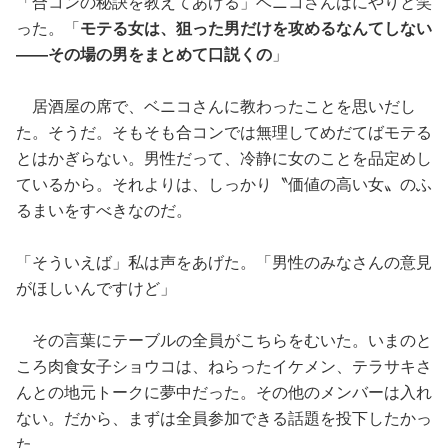
「合コンの秘訣を教えてあげる」ベニコさんはにやりと笑
った。「
モテる女は、狙った男だけを攻めるなんてしない
——その場の男をまとめて口説くの
」
居酒屋の席で、ベニコさんに教わったことを思いだし
た。そうだ。そもそも合コンでは無理してめだてばモテる
とはかぎらない。男性だって、冷静に女のことを品定めし
ているから。それよりは、しっかり〝価値の高い女〟のふ
るまいをすべきなのだ。
「そういえば」私は声をあげた。「男性のみなさんの意見
がほしいんですけど」
その言葉にテーブルの全員がこちらをむいた。いまのと
ころ肉食女子ショウコは、ねらったイケメン、テラサキさ
んとの地元トークに夢中だった。その他のメンバーは入れ
ない。だから、まずは全員参加できる話題を投下したかっ
た。