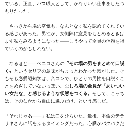
ている。正直、パス職人として、かなりいい仕事をしたつ
もりだった。
さっきから場の空気も、なんとなく私を認めてくれてい
る感じがあった。男性が、女側陣に意見をもとめるときは
まず私をみるようになった——こうやって全員の信頼を得
ていくのかもしれない。
なるほど——ベニコさんの
〝その場の男をまとめて口説
く〟
というセリフの意味がちょっとわかった気がした。そ
もそも恋愛認知学は、合コンで、ひとりの男性を口説くこ
とをめざしていないっぽい。
むしろ場の全員が「あいつい
い女だな」と感じるような状態をつくる。
そして、こっち
は、そのなかから自由に選ぶだけ、という感じだ。
「それじゃあ——」私は口をひらいた。最後、本命のテラ
サキさんに話をふるタイミングだった。心臓がバクバクだ