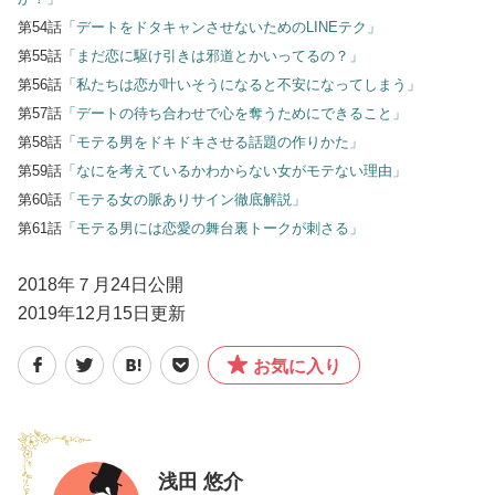
第54話
「デートをドタキャンさせないためのLINEテク」
第55話
「まだ恋に駆け引きは邪道とかいってるの？」
第56話
「私たちは恋が叶いそうになると不安になってしまう」
第57話
「デートの待ち合わせで心を奪うためにできること」
第58話
「モテる男をドキドキさせる話題の作りかた」
第59話
「なにを考えているかわからない女がモテない理由」
第60話
「モテる女の脈ありサイン徹底解説」
第61話
「モテる男には恋愛の舞台裏トークが刺さる」
2018年７月24日公開
2019年12月15日更新
お気に入り
浅田 悠介