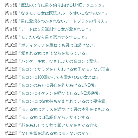
第５話
「魔法のように男を釣りあげるLINEテクニック」
第６話
「なぜモテる女は既読スルーを使いこなすのか？」
第７話
「男に愛想をつかされないデートプランの作り方」
第８話
「デートは５分遅刻する女が愛される？」
第９話
「モテたいなら男と恋バナをすること」
第10話
「ボディタッチを重ねても男は口説けない」
第11話
「愛される女はさよならを知っている」
第12話
「パンケーキ女、ひさしぶりの合コンで撃沈」
第13話
「合コンでサラダをとりわける女子がモテない理由」
第14話
「合コンに100回いっても愛されない女とは」
第15話
「合コンのあとに男心を釣りあげるLINE術」
第16話
「合コンにイケメンを呼びよせるLINE誘導術」
第17話
「合コンには彼女持ちがまぎれているので要注意」
第18話
「モテる女はグラスを近づけて男の本能をゆさぶる」
第19話
「モテる女は自己紹介からデザインする」
第20話
「顔をあわせて５秒で脈アリかをさぐる方法」
第21話
「なぜ空気を読める女はモテないのか？」