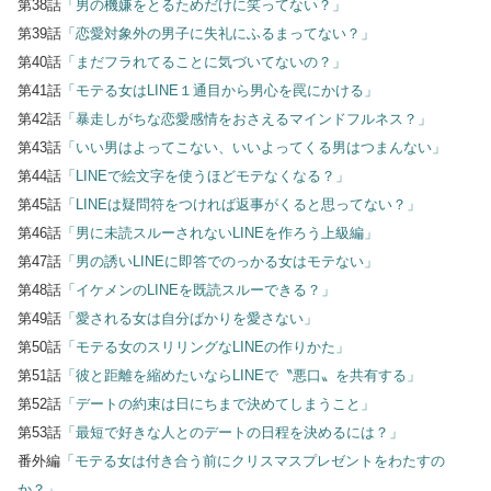
第38話
「男の機嫌をとるためだけに笑ってない？」
第39話
「恋愛対象外の男子に失礼にふるまってない？」
第40話
「まだフラれてることに気づいてないの？」
第41話
「モテる女はLINE１通目から男心を罠にかける」
第42話
「暴走しがちな恋愛感情をおさえるマインドフルネス？」
第43話
「いい男はよってこない、いいよってくる男はつまんない」
第44話
「LINEで絵文字を使うほどモテなくなる？」
第45話
「LINEは疑問符をつければ返事がくると思ってない？」
第46話
「男に未読スルーされないLINEを作ろう上級編」
第47話
「男の誘いLINEに即答でのっかる女はモテない」
第48話
「イケメンのLINEを既読スルーできる？」
第49話
「愛される女は自分ばかりを愛さない」
第50話
「モテる女のスリリングなLINEの作りかた」
第51話
「彼と距離を縮めたいならLINEで〝悪口〟を共有する」
第52話
「デートの約束は日にちまで決めてしまうこと」
第53話
「最短で好きな人とのデートの日程を決めるには？」
番外編
「モテる女は付き合う前にクリスマスプレゼントをわたすの
か？」