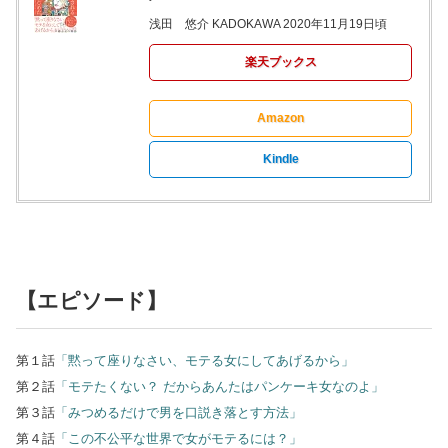
浅田 悠介 KADOKAWA 2020年11月19日頃
楽天ブックス
Amazon
Kindle
【エピソード】
第１話
「黙って座りなさい、モテる女にしてあげるから」
第２話
「モテたくない？ だからあんたはパンケーキ女なのよ」
第３話
「みつめるだけで男を口説き落とす方法」
第４話
「この不公平な世界で女がモテるには？」