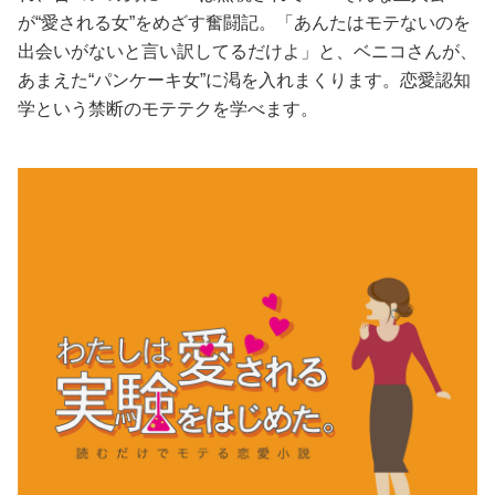
が“愛される女”をめざす奮闘記。「あんたはモテないのを
美容/健康
出会いがないと言い訳してるだけよ」と、ベニコさんが、
あまえた“パンケーキ女”に渇を入れまくります。恋愛認知
ワークスタイル
学という禁断のモテテクを学べます。
妊娠/出産/家族
ココロ/カラダ
グルメ
トラベル
カルチャー/エンタメ