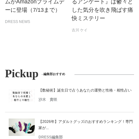
ムがAmazonプライムデ
るアンケート』は鬱々と
ーに登場（7/13まで）
した気分を吹き飛ばす痛
快ミステリー
DRESS NEWS
古川 ケイ
Pickup
編集部おすすめ
【数秘術】誕生日で占うあなたの運勢と性格・相性占い
沙木 貴咲
【2026年】アダルトグッズのおすすめランキング！専門
家が...
DRESS編集部