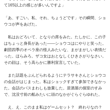
て165以上の感じが多いんですよ」
「あ、すごい。私、それ、ちょうどです」その瞬間、ショ
ウコが声をあげた。
私はおどろいて、となりの席をみた。たしかに、この子
はちょっと身長があった——ショウコはにやりと笑った。
劇団四季のオペラ座の怪人みたいな、まがまがしい表情だ
った。ほらみろ。ザコ女はおとなしくひきさがりなさい。
その顔は、そう高らかに勝利宣言していた。
また話題をぶんどられるようにテラサキさんとショウコ
の会話がはじまった。私はショックすぎて参加できなかっ
た。会話のパスまわしも放棄した。居酒屋の個室のすみ
で、沈没寸前の船みたいに頭のなかがぐらぐらゆれた。
え、え、このまま私はゲームセット？ 終わりなの？