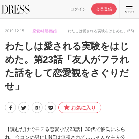
ログイン
会員登録
MENU
2019.12.15
恋愛/結婚/離婚
わたしは愛される実験をはじめた。(65)
わたしは愛される実験をはじ
めた。第23話「友人がフラれ
特集記事
た話をして恋愛観をさぐりだ
DRESS部活
せ」
ライフスタイル
お気に入り
ファッション
【読むだけでモテる恋愛小説23話】30代で彼氏にふら
恋愛/結婚/離婚
れ、合コンの男にLINEは無視されて……そんな主人公