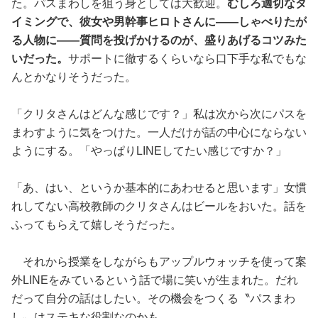
た。パスまわしを狙う身としては大歓迎。
むしろ適切なタ
イミングで、彼女や男幹事ヒロトさんに——しゃべりたが
る人物に——質問を投げかけるのが、盛りあげるコツみた
いだった。
サポートに徹するくらいなら口下手な私でもな
んとかなりそうだった。
「クリタさんはどんな感じです？」私は次から次にパスを
まわすように気をつけた。一人だけが話の中心にならない
ようにする。「やっぱりLINEしてたい感じですか？」
「あ、はい、というか基本的にあわせると思います」女慣
れしてない高校教師のクリタさんはビールをおいた。話を
ふってもらえて嬉しそうだった。
それから授業をしながらもアップルウォッチを使って案
外LINEをみているという話で場に笑いが生まれた。だれ
だって自分の話はしたい。その機会をつくる〝パスまわ
し〟はステキな役割なのかも。