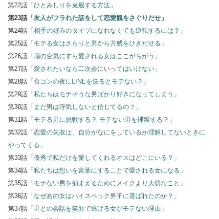
第22話
「ひとみしりを克服する方法」
第23話
「友人がフラれた話をして恋愛観をさぐりだせ」
第24話
「相手の好みのタイプになれなくても逆転するには？」
第25話
「モテる女はさらりと男から共感をひきだせる」
第26話
「場の空気にすら愛される女はここがちがう」
第27話
「愛されたいなら二次会にいってはいけない」
第28話
「合コンの夜にLINEを送るとモテない？」
第29話
「私たちはモテそうな男ばかり好きになってしまう」
第30話
「まだ男は浮気しないと信じてるの？」
第31話
「モテる男に挑戦する？ モテない男を捕獲する？」
第32話
「恋愛の失敗は、自分がなにをしているか理解してないときに
やってくる」
第33話
「優秀で私だけを愛してくれるオスはどこにいる？」
第34話
「私たちは想いを言葉にすることで愛される女になる」
第35話
「モテない男を捕まえるためにメイクより大切なこと」
第36話
「なぜあの女はハイスペック男子に選ばれたのか？」
第37話
「男との会話を笑顔で逃げる女がモテない理由」