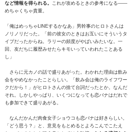
など情報を得られる。
これが攻めるときの参考になる——
めちゃくちゃ貴重。
「俺はめっちゃLINEするかなあ」男幹事のヒロトさんは
ノリノリだった。「前の彼女のときはお互いにそういうタ
イプだったからね。ラリーの頻度がやばいみたいな。一
回、友だちに履歴みせたらキモいっていわれたことある
し」
さらに元カノの話で盛りあがった。わかれた理由は飲み
会をやめなかったことらしい。「飲み会は俺のライフワー
クだから！」がヒロトさんの捨て台詞だったとか。なんだ
それ。しかしやっぱり、いくつになっても恋バナはだれで
も参加できて盛りあがる。
なんだかんだ肉食女子ショウコも恋バナは好きらしい。
「どう思う？」と、意見をもとめるとよろこんでこたえ