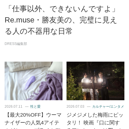
「仕事以外、できないんですよ」
Re.muse・勝友美の、完璧に見え
る人の不器用な日常
DRESS編集部
2026.07.11
性と愛
2026.07.03
カルチャー/エンタメ
【最大20%OFF】ウーマ
ジメジメした梅雨にピッ
ナイザーの人気4アイテ
タリ！ 映画『口に関す