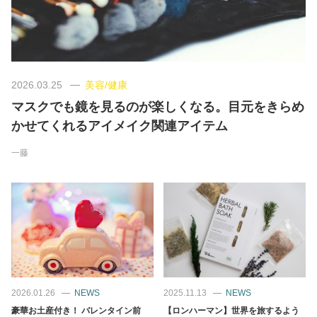
美容/健康
ワークスタイル
2026.03.25
美容/健康
マスクでも鏡を見るのが楽しくなる。目元をきらめ
妊娠/出産/家族
かせてくれるアイメイク関連アイテム
ココロ/カラダ
一藤
グルメ
トラベル
カルチャー/エンタメ
2026.01.26
NEWS
2025.11.13
NEWS
豪華お土産付き！ バレンタイン前
【ロンハーマン】世界を旅するよう