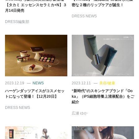
【タカミ エッセンスセラミカ+N】３
密な２種のリップケアが誕生！
月14日発売
DRESS NEWS
DRESS編集部
2023.12.19
NEWS
2023.12.11
美容/健康
ハーゲンダッツアイスがコスメセッ
“新時代”のスキンケアブランド「Oo
トになって登場！【12月20日】
ka」（iPS細胞培養上清液配合）をご
紹介
DRESS NEWS
広瀬 ゆか