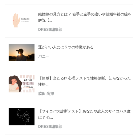
結婚線の見方とは？ 右手と左手の違いや結婚年齢の線を
解説【...
DRESS編集部
運がいい人には５つの特徴がある
バニー
【簡単】当たる!? 心理テストで性格診断。知らなかった
性格...
脇田 尚揮
【サイコパス診断テスト】あなたや恋人のサイコパス度
は？ 心...
DRESS編集部