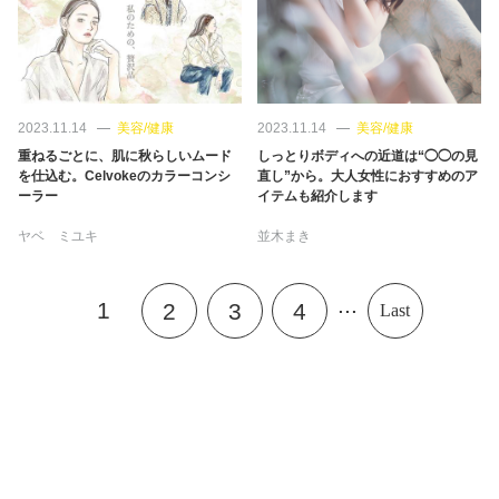
2023.11.14
美容/健康
2023.11.14
美容/健康
重ねるごとに、肌に秋らしいムード
しっとりボディへの近道は“◯◯の見
を仕込む。Celvokeのカラーコンシ
直し”から。大人女性におすすめのア
ーラー
イテムも紹介します
ヤベ ミユキ
並木まき
...
1
2
3
4
Last