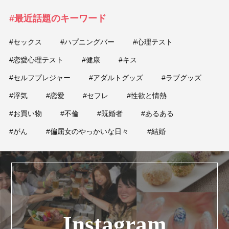
#最近話題のキーワード
#セックス
#ハプニングバー
#心理テスト
#恋愛心理テスト
#健康
#キス
#セルフプレジャー
#アダルトグッズ
#ラブグッズ
#浮気
#恋愛
#セフレ
#性欲と情熱
#お買い物
#不倫
#既婚者
#あるある
#がん
#偏屈女のやっかいな日々
#結婚
Instagram