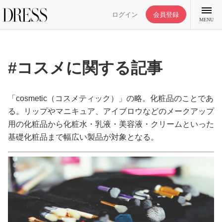
ログイン
会員登録
MENU
#コスメに関する記事
特集記事
「cosmetic（コスメティック）」の略。化粧品のことであ
る。リップやマニキュア、アイブロウなどのメークアップ
用の化粧品から化粧水・乳液・美容液・クリームといった
DRESS部活
基礎化粧品まで幅広い製品が対象となる。
ライフスタイル
ファッション
恋愛/結婚/離婚