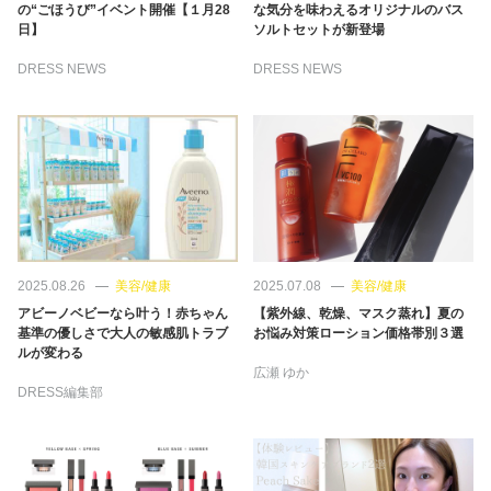
占い
の“ごほうび”イベント開催【１月28
な気分を味わえるオリジナルのバス
日】
ソルトセットが新登場
性と愛
DRESS NEWS
DRESS NEWS
ゲーム
2025.08.26
美容/健康
2025.07.08
美容/健康
アビーノベビーなら叶う！赤ちゃん
【紫外線、乾燥、マスク蒸れ】夏の
基準の優しさで大人の敏感肌トラブ
お悩み対策ローション価格帯別３選
ルが変わる
広瀬 ゆか
DRESS編集部