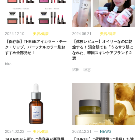
2024.12.10
美容/健康
2024.06.21
美容/健康
【保存版】THREEアイカラー・チー
【体験レビュー】オイリーなのに乾
ク・リップ。パーソナルカラー別お
燥する！ 混合肌でも「うるサラ肌に
すすめ全部見せ！
なれた」韓国スキンケアブランド２
選
hiro
継田 理恵
2024.02.22
美容/健康
2023.12.21
NEWS
TAKAMIから新たに美容液が新登場
【THREE】“湿潤環境”に着目した濃