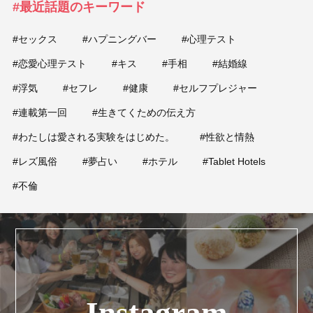
#最近話題のキーワード
#セックス
#ハプニングバー
#心理テスト
#恋愛心理テスト
#キス
#手相
#結婚線
#浮気
#セフレ
#健康
#セルフプレジャー
#連載第一回
#生きてくための伝え方
#わたしは愛される実験をはじめた。
#性欲と情熱
#レズ風俗
#夢占い
#ホテル
#Tablet Hotels
#不倫
Instagram