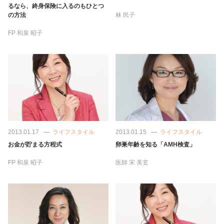
占い
るなら、終身保険に入るのもひとつ
の方法
林 民子
性と愛
FP
和泉 昭子
ゲーム
2013.01.17
ライフスタイル
2013.01.15
ライフスタイル
お金が貯まる方程式
卵巣年齢を知る「AMH検査」
FP
和泉 昭子
医師
宋 美玄