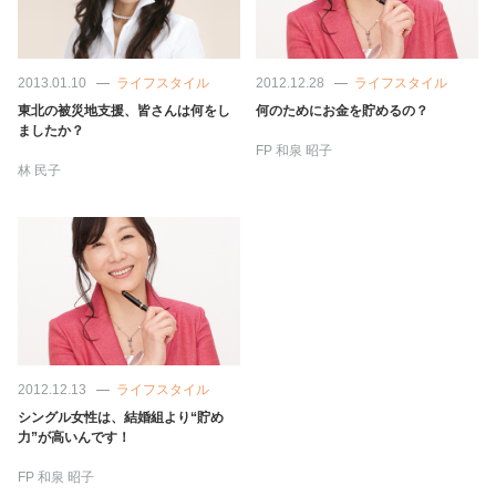
2013.01.10
ライフスタイル
2012.12.28
ライフスタイル
東北の被災地支援、皆さんは何をし
何のためにお金を貯めるの？
ましたか？
FP
和泉 昭子
林 民子
2012.12.13
ライフスタイル
シングル女性は、結婚組より“貯め
力”が高いんです！
FP
和泉 昭子