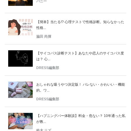
バニー
【簡単】当たる!? 心理テストで性格診断。知らなかった
性格...
脇田 尚揮
【サイコパス診断テスト】あなたや恋人のサイコパス度
は？ 心...
DRESS編集部
おしゃれな吸うやつ決定版！ バレない・かわいい・機能
的。ワ...
DRESS編集部
【ハプニングバー体験談】料金・危ない？ 10年通った私
が教...
鈴木 リズ