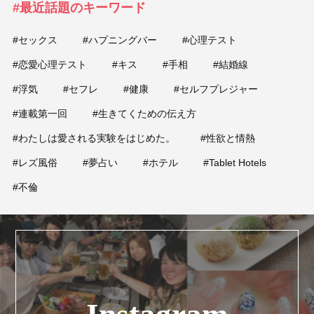
#最近話題のキーワード
#セックス
#ハプニングバー
#心理テスト
#恋愛心理テスト
#キス
#手相
#結婚線
#浮気
#セフレ
#健康
#セルフプレジャー
#連載第一回
#生きてくための伝え方
#わたしは愛される実験をはじめた。
#性欲と情熱
#レズ風俗
#夢占い
#ホテル
#Tablet Hotels
#不倫