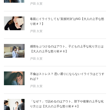
占い
戸田 久実
性と愛
毒親にイライラしても“直接対決”はNG【大人の上手な怒
り術＃７】
ゲーム
戸田 久実
感情をぶつけるのはアウト。子どもの上手な叱り方とは
【大人の上手な怒り術＃６】
戸田 久実
不倫はストレス？ 思い通りにならないイライラはどうす
れば？
戸田 久実
「なぜ？」で詰めるのはアウト。部下や後輩の上手な叱
り方とは【大人の上手な怒り術＃４】