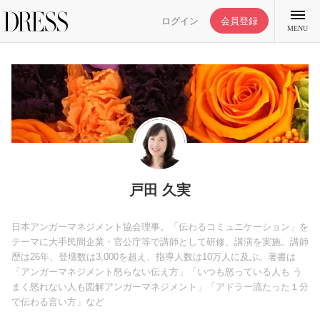
ログイン
会員登録
MENU
特集記事
DRESS部活
戸田 久実
ライフスタイル
日本アンガーマネジメント協会理事。「伝わるコミュニケーション」を
テーマに大手民間企業・官公庁等で講師として研修、講演を実施。講師
歴は26年、登壇数は3,000を超え、指導人数は10万人に及ぶ。著書は
ファッション
「アンガーマネジメント怒らない伝え方」「いつも怒っている人も う
まく怒れない人も図解アンガーマネジメント」「アドラー流たった１分
で伝わる言い方」など
恋愛/結婚/離婚