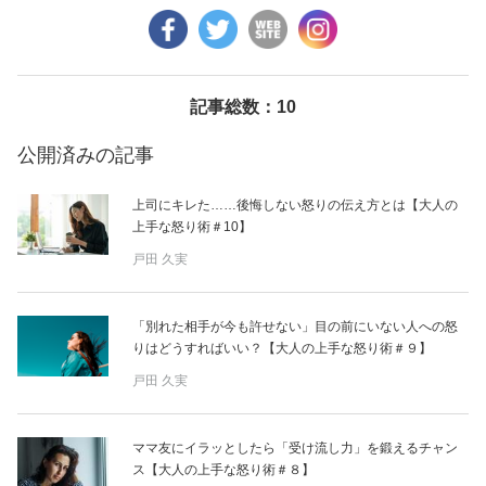
美容/健康
ワークスタイル
記事総数：10
公開済みの記事
妊娠/出産/家族
上司にキレた……後悔しない怒りの伝え方とは【大人の
上手な怒り術＃10】
ココロ/カラダ
戸田 久実
グルメ
「別れた相手が今も許せない」目の前にいない人への怒
りはどうすればいい？【大人の上手な怒り術＃９】
トラベル
戸田 久実
カルチャー/エンタメ
ママ友にイラッとしたら「受け流し力」を鍛えるチャン
ス【大人の上手な怒り術＃８】