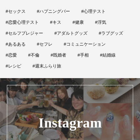
#セックス
#ハプニングバー
#心理テスト
#恋愛心理テスト
#キス
#健康
#浮気
#セルフプレジャー
#アダルトグッズ
#ラブグッズ
#あるある
#セフレ
#コミュニケーション
#恋愛
#不倫
#既婚者
#手相
#結婚線
#レシピ
#週末ふらり旅
Instagram