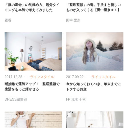
占い
「服の寿命」の見極め方、処分タイ
「整理整頓」の春。手放すと新しい
ミングを本気で考えてみました
ものが入ってくる【田中里奈＃１】
性と愛
霧香
田中 里奈
ゲーム
2017.12.28
ライフスタイル
2017.09.22
ライフスタイル
断捨離で運気アップ！ 整理整頓で
今から知っておくべき、年末までに
生活をもっと輝かせる
トクするお金
DRESS編集部
FP
荒木 千秋