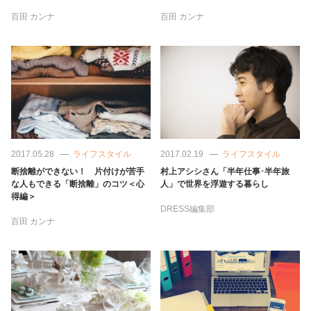
百田 カンナ
百田 カンナ
2017.05.28
ライフスタイル
2017.02.19
ライフスタイル
断捨離ができない！ 片付けが苦手
村上アシシさん「半年仕事･半年旅
な人もできる「断捨離」のコツ＜心
人」で世界を浮遊する暮らし
得編＞
DRESS編集部
百田 カンナ