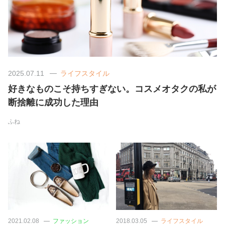
美容/健康
ワークスタイル
2025.07.11
ライフスタイル
妊娠/出産/家族
好きなものこそ持ちすぎない。コスメオタクの私が
断捨離に成功した理由
ココロ/カラダ
ふね
グルメ
トラベル
カルチャー/エンタメ
2021.02.08
ファッション
2018.03.05
ライフスタイル