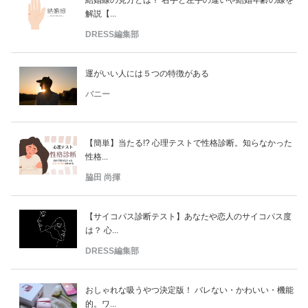
解説【...
DRESS編集部
運がいい人には５つの特徴がある
バニー
【簡単】当たる!? 心理テストで性格診断。知らなかった
性格...
脇田 尚揮
【サイコパス診断テスト】あなたや恋人のサイコパス度
は？ 心...
DRESS編集部
おしゃれな吸うやつ決定版！ バレない・かわいい・機能
的。ワ...