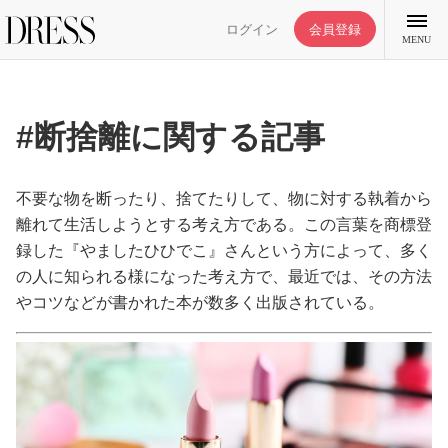
ログイン
会員登録
MENU
#断捨離に関する記事
特集記事
不要な物を断ったり、捨てたりして、物に対する執着から
離れて生活しようとする考え方である。この言葉を商標登
録した『やましたひひでこ』さんという方によって、多く
DRESS部活
の人に知られる様になった考え方で、最近では、その方法
やコツなどが書かれた本が数多く出版されている。
ライフスタイル
ファッション
恋愛/結婚/離婚