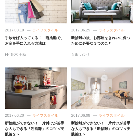
2017.08.10
ライフスタイル
2017.06.29
ライフスタイル
手放せば入ってくる！ 断捨離で、
断捨離の後、お部屋をきれいに保つ
お金を手に入れる方法は
ために必要な３つのこと
FP
荒木 千秋
百田 カンナ
2017.06.20
ライフスタイル
2017.06.09
ライフスタイル
断捨離ができない！ 片付けが苦手
断捨離ができない！ 片付けが苦手
な人もできる「断捨離」のコツ＜実
な人もできる「断捨離」のコツ＜実
践編２＞
践編１＞