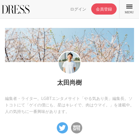
ログイン
会員登録
MENU
特集記事
DRESS部活
太田尚樹
ライフスタイル
編集者・ライター。LGBTエンタメサイト「やる気あり美」編集長。ソ
トコトにて「ゲイの僕にも、星はキレイで、肉はウマイ。」を連載中。
人の気持ちに一番興味があります。
ファッション
恋愛/結婚/離婚