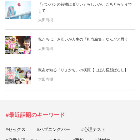
占い
「パンパンの荷物はダサい」らしいが、こちとらゲイで
して
性と愛
太田尚樹
ゲーム
私たちは、お互いが人生の「担当編集」なんだと思う
太田尚樹
親友が知る「りょかち」の横顔【にほん横顔ばなし】
太田尚樹
#最近話題のキーワード
#セックス
#ハプニングバー
#心理テスト