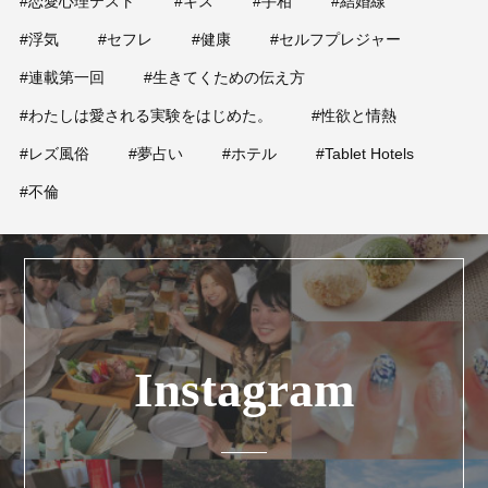
#恋愛心理テスト
#キス
#手相
#結婚線
#浮気
#セフレ
#健康
#セルフプレジャー
#連載第一回
#生きてくための伝え方
#わたしは愛される実験をはじめた。
#性欲と情熱
#レズ風俗
#夢占い
#ホテル
#Tablet Hotels
#不倫
Instagram