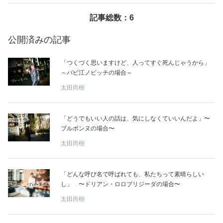
記事総数：6
美容/健康
公開済みの記事
ワークスタイル
「つくづく思いますけど、人ってすぐ死んじゃうから」
～バビ江ノビッチの場合～
妊娠/出産/家族
太田尚樹
ココロ/カラダ
「どうでもいい人の話は、気にしなくていいんだよ」〜
ブルボンヌの場合〜
グルメ
太田尚樹
トラベル
「どんな呼び名で呼ばれても、私たちって素晴らしい
し」 〜ドリアン・ロロブリジーダの場合〜
カルチャー/エンタメ
太田尚樹