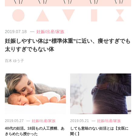
美容/健康
ワークスタイル
2019.07.18
妊娠/出産/家族
妊娠しやすい体は“標準体重”に近い、痩せすぎでも
妊娠/出産/家族
太りすぎでもない体
百木 ゆう子
ココロ/カラダ
グルメ
トラベル
カルチャー/エンタメ
2019.05.27
妊娠/出産/家族
2019.05.21
妊娠/出産/家族
40代の妊活。18回もの人工授精、あ
しても意味のない妊活とは【女医に
きらめたら授かった
聞く】