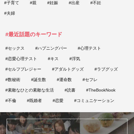
#子育て
#親
#妊娠
#出産
#不妊
#夫婦
#最近話題のキーワード
#セックス
#ハプニングバー
#心理テスト
#恋愛心理テスト
#キス
#浮気
#セルフプレジャー
#アダルトグッズ
#ラブグッズ
#数秘術
#誕生数
#運命数
#セフレ
#素敵なひとの素敵な生活
#読書
#TheBookNook
#不倫
#既婚者
#恋愛
#コミュニケーション