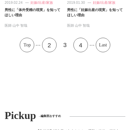
2019.02.24
妊娠/出産/家族
2019.01.30
妊娠/出産/家族
男性に「体外受精の現実」を知って
男性に「妊娠出産の現実」を知って
ほしい理由
ほしい理由
医師
山中 智哉
医師
山中 智哉
...
...
3
2
4
Top
Last
Pickup
編集部おすすめ