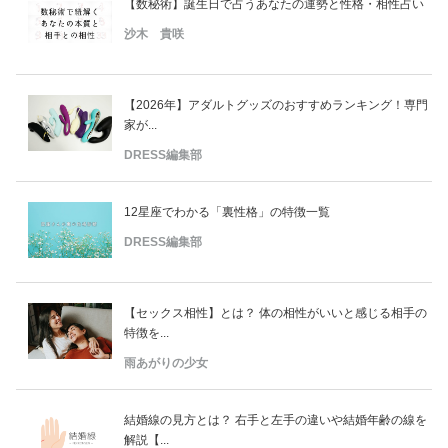
【数秘術】誕生日で占うあなたの運勢と性格・相性占い
沙木 貴咲
【2026年】アダルトグッズのおすすめランキング！専門
家が...
DRESS編集部
12星座でわかる「裏性格」の特徴一覧
DRESS編集部
【セックス相性】とは？ 体の相性がいいと感じる相手の
特徴を...
雨あがりの少女
結婚線の見方とは？ 右手と左手の違いや結婚年齢の線を
解説【...