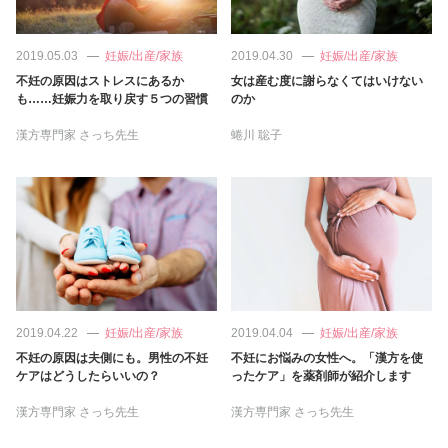
2019.05.03
妊娠/出産/家族
2019.04.30
妊娠/出産/家族
不妊の原因はストレスにあるか
女は産む度に謝らなくてはいけない
も……妊娠力を取り戻す５つの習慣
のか
漢方専門家 さっち先生
蜷川 聡子
2019.04.22
妊娠/出産/家族
2019.04.04
妊娠/出産/家族
不妊の原因は夫側にも。男性の不妊
不妊にお悩みの女性へ。「漢方を使
ケアはどうしたらいいの？
ったケア」を薬剤師が紹介します
漢方専門家 さっち先生
漢方専門家 さっち先生