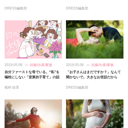
占い
DRESS編集部
DRESS編集部
性と愛
ゲーム
2019.05.09
妊娠/出産/家族
2019.05.08
妊娠/出産/家族
自分ファーストな母でいる。“私”を
「お子さんはまだですか？」なんて
犠牲にしない「逆算的子育て」の話
聞かないで。大きなお世話だから
植村 絵里
DRESS編集部