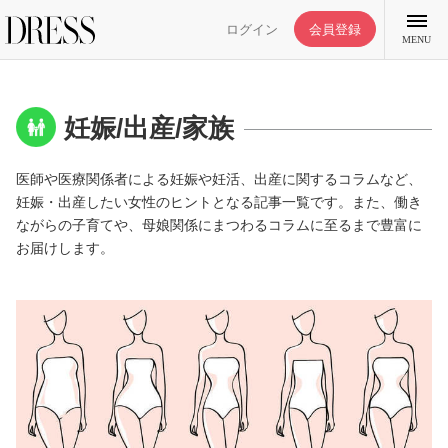
ログイン
会員登録
MENU
妊娠/出産/家族
医師や医療関係者による妊娠や妊活、出産に関するコラムなど、
特集記事
妊娠・出産したい女性のヒントとなる記事一覧です。また、働き
ながらの子育てや、母娘関係にまつわるコラムに至るまで豊富に
お届けします。
DRESS部活
ライフスタイル
ファッション
恋愛/結婚/離婚