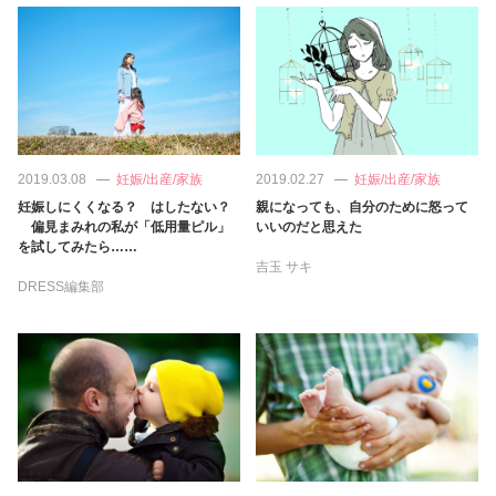
2019.03.08
妊娠/出産/家族
2019.02.27
妊娠/出産/家族
妊娠しにくくなる？ はしたない？
親になっても、自分のために怒って
偏見まみれの私が「低用量ピル」
いいのだと思えた
を試してみたら……
吉玉 サキ
DRESS編集部