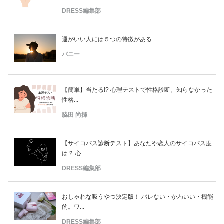
DRESS編集部
運がいい人には５つの特徴がある
バニー
【簡単】当たる!? 心理テストで性格診断。知らなかった
性格...
脇田 尚揮
【サイコパス診断テスト】あなたや恋人のサイコパス度
は？ 心...
DRESS編集部
おしゃれな吸うやつ決定版！ バレない・かわいい・機能
的。ワ...
DRESS編集部