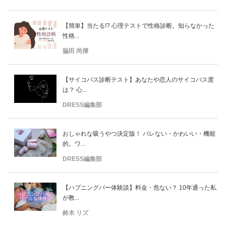
【簡単】当たる!? 心理テストで性格診断。知らなかった
性格...
脇田 尚揮
【サイコパス診断テスト】あなたや恋人のサイコパス度
は？ 心...
DRESS編集部
おしゃれな吸うやつ決定版！ バレない・かわいい・機能
的。ワ...
DRESS編集部
【ハプニングバー体験談】料金・危ない？ 10年通った私
が教...
鈴木 リズ