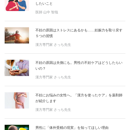
したいこと
医師
山中 智哉
不妊の原因はストレスにあるかも……妊娠力を取り戻す
５つの習慣
漢方専門家 さっち先生
不妊の原因は夫側にも。男性の不妊ケアはどうしたらい
いの？
漢方専門家 さっち先生
不妊にお悩みの女性へ。「漢方を使ったケア」を薬剤師
が紹介します
漢方専門家 さっち先生
男性に「体外受精の現実」を知ってほしい理由