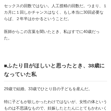
占い
セックスの回数ではない。人工授精の回数だ。つまり、１
カ月に１回しかチャンスはなく、もし本当に30回必要な
性と愛
らば、２年半はかかるということだ。
ゲーム
医師からこの言葉を聞いたとき、私はすでに40歳だっ
た。
■ふたり目がほしいと思ったとき、38歳に
なっていた私
29歳で結婚。33歳でひとり目の子どもを産んだ。
特に子どもが欲しかったわけではないが、女性の体という
ものは不思議なもので、妊娠したとたんにとてもかわいく