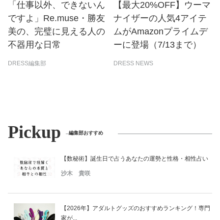
「仕事以外、できないん
【最大20%OFF】ウーマ
ですよ」Re.muse・勝友
ナイザーの人気4アイテ
美の、完璧に見える人の
ムがAmazonプライムデ
不器用な日常
ーに登場（7/13まで）
DRESS編集部
DRESS NEWS
Pickup
編集部おすすめ
【数秘術】誕生日で占うあなたの運勢と性格・相性占い
沙木 貴咲
【2026年】アダルトグッズのおすすめランキング！専門
家が...