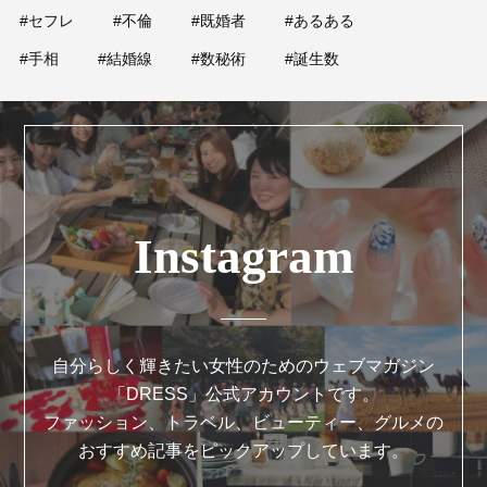
#セフレ
#不倫
#既婚者
#あるある
#手相
#結婚線
#数秘術
#誕生数
Instagram
自分らしく輝きたい女性のためのウェブマガジン
「DRESS」公式アカウントです。
ファッション、トラベル、ビューティー、グルメの
おすすめ記事をピックアップしています。