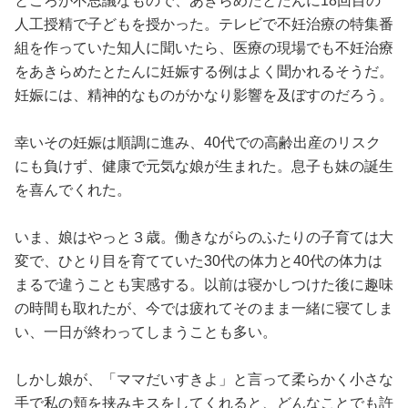
ところが不思議なもので、あきらめたとたんに18回目の
人工授精で子どもを授かった。テレビで不妊治療の特集番
組を作っていた知人に聞いたら、医療の現場でも不妊治療
をあきらめたとたんに妊娠する例はよく聞かれるそうだ。
妊娠には、精神的なものがかなり影響を及ぼすのだろう。
幸いその妊娠は順調に進み、40代での高齢出産のリスク
にも負けず、健康で元気な娘が生まれた。息子も妹の誕生
を喜んでくれた。
いま、娘はやっと３歳。働きながらのふたりの子育ては大
変で、ひとり目を育てていた30代の体力と40代の体力は
まるで違うことも実感する。以前は寝かしつけた後に趣味
の時間も取れたが、今では疲れてそのまま一緒に寝てしま
い、一日が終わってしまうことも多い。
しかし娘が、「ママだいすきよ」と言って柔らかく小さな
手で私の頬を挟みキスをしてくれると、どんなことでも許