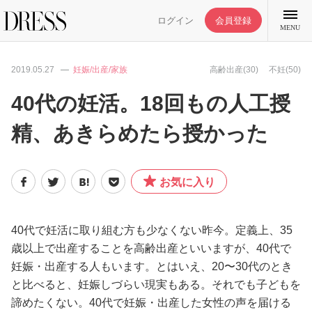
ログイン
会員登録
MENU
2019.05.27
妊娠/出産/家族
高齢出産(30)
不妊(50)
40代の妊活。18回もの人工授
精、あきらめたら授かった
特集記事
DRESS部活
お気に入り
ライフスタイル
40代で妊活に取り組む方も少なくない昨今。定義上、35
歳以上で出産することを高齢出産といいますが、40代で
ファッション
妊娠・出産する人もいます。とはいえ、20〜30代のとき
と比べると、妊娠しづらい現実もある。それでも子どもを
恋愛/結婚/離婚
諦めたくない。40代で妊娠・出産した女性の声を届ける