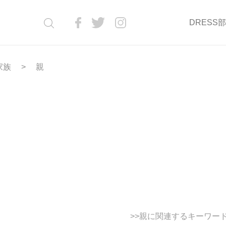
DRESS
家族
親
>>親に関連するキーワー