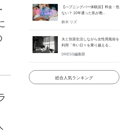
・
【ハプニングバー体験談】料金・危
ない？ 10年通った私が教...
に
鈴木 リズ
の
夫と別居生活しながら女性用風俗を
利用「辛い日々を乗り越える...
DRESS編集部
総合人気ランキング
ラ
人