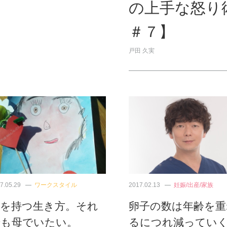
の上手な怒り
＃７】
戸田 久実
7.05.29
ワークスタイル
2017.02.13
妊娠/出産/家族
子を持つ生き方。それ
卵子の数は年齢を重
でも母でいたい。
るにつれ減ってい