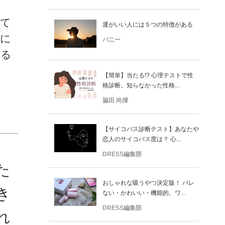
くて
運がいい人には５つの特徴がある
せに
バニー
れる
【簡単】当たる!? 心理テストで性
格診断。知らなかった性格...
脇田 尚揮
【サイコパス診断テスト】あなたや
恋人のサイコパス度は？ 心...
DRESS編集部
た
おしゃれな吸うやつ決定版！ バレ
き
ない・かわいい・機能的。ワ...
DRESS編集部
れ