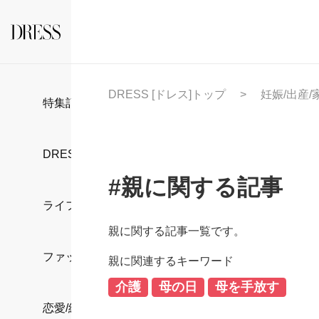
DRESS [ドレス]トップ
妊娠/出産/
特集記事
DRESS部活
#親に関する記事
ライフスタイル
親に関する記事一覧です。
ファッション
親に関連するキーワード
介護
母の日
母を手放す
恋愛/結婚/離婚