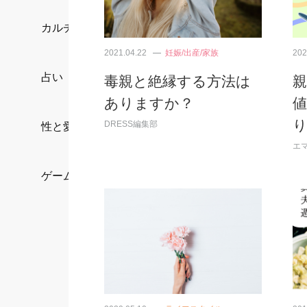
カルチャー/エンタメ
2021.04.22
妊娠/出産/家族
202
占い
毒親と絶縁する方法は
ありますか？
DRESS編集部
性と愛
エ
ゲーム