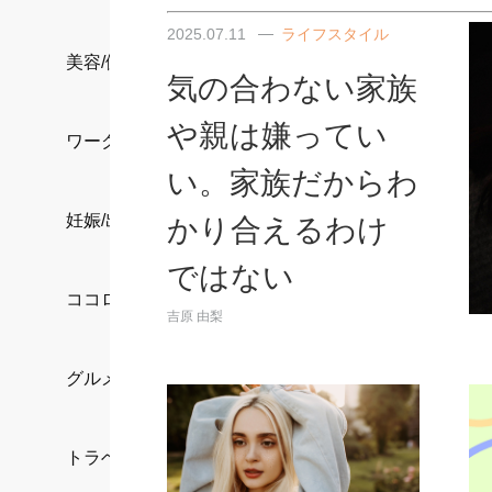
2025.07.11
ライフスタイル
美容/健康
気の合わない家族
や親は嫌ってい
ワークスタイル
い。家族だからわ
妊娠/出産/家族
かり合えるわけ
ではない
ココロ/カラダ
吉原 由梨
グルメ
トラベル