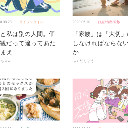
0.08.28
ライフスタイル
2020.06.10
妊娠/出産/家族
親と私は別の人間。価
「家族」は「大切」
値観だって違ってあた
しなければならな
りまえ
か
マちゃん
ふくだ りょうこ