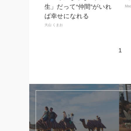
生」だって“仲間”がいれ
Mac
ば幸せになれる
大山 くまお
1