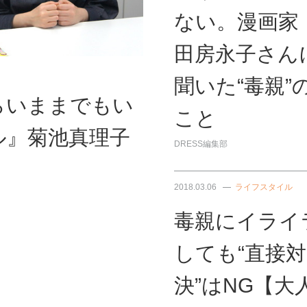
ない。漫画家
田房永子さん
聞いた“毒親”
らいままでもい
こと
ル』菊池真理子
DRESS編集部
2018.03.06
ライフスタイル
毒親にイライ
しても“直接対
決”はNG【大