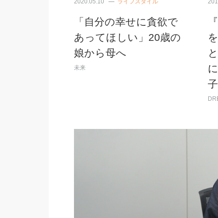
2020.05.10
ライフスタイル
201
「自分の幸せに貪欲で
あってほしい」20歳の
娘から母へ
未来
DR