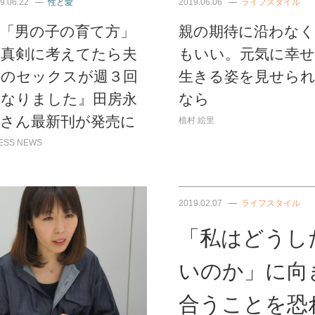
9.06.22
性と愛
2019.06.06
ライフスタイル
『「男の子の育て方」
親の期待に沿わな
を真剣に考えてたら夫
もいい。元気に幸
とのセックスが週３回
生きる姿を見せら
になりました』田房永
なら
子さん最新刊が発売に
植村 絵里
ESS NEWS
2019.02.07
ライフスタイル
「私はどうし
いのか」に向
合うことを恐