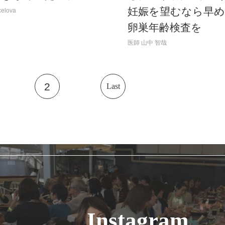
妊娠を望むなら早
elova
卵巣年齢検査を
医師
山中 智哉
2
Last
Instagram