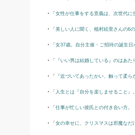
・
「
女性が仕事をする意義は、次世代に
・
「
美しい人に聞く、植村絵里さんの6のき
・
「
女37歳。自分主催・ご招待の誕生
・
「
『いい男は結婚している』のはあた
・
「
『近づいてあったかい、触って柔ら
・
「
人生とは『自分を楽しませること』
・
「
仕事が忙しい彼氏との付き合い方。
・
「
女の幸せに、クリスマスは邪魔なだ