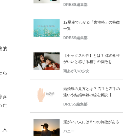
DRESS編集部
12星座でわかる「裏性格」の特徴
一覧
DRESS編集部
終的
【セックス相性】とは？ 体の相性
がいいと感じる相手の特徴を...
雨あがりの少女
たら
結婚線の見方とは？ 右手と左手の
違いや結婚年齢の線を解説【...
淳さ
DRESS編集部
った
運がいい人には５つの特徴がある
。人
バニー