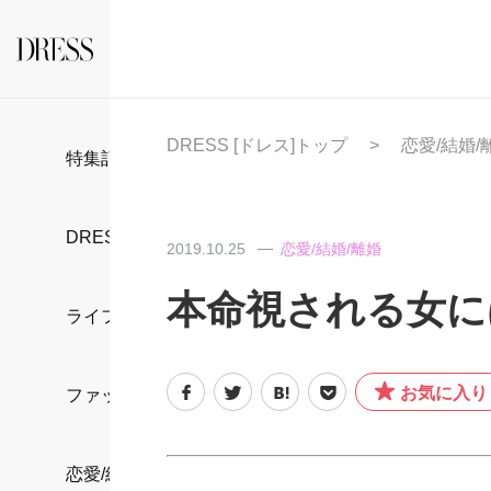
DRESS [ドレス]トップ
恋愛/結婚/
特集記事
DRESS部活
2019.10.25
恋愛/結婚/離婚
本命視される女には
ライフスタイル
お気に入り
ファッション
恋愛/結婚/離婚