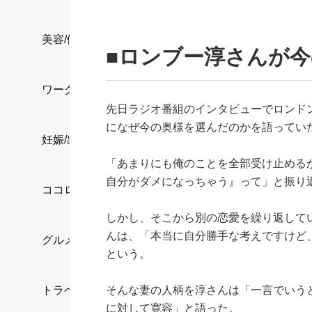
美容/健康
■ロンブー淳さんが
ワークスタイル
先日ラジオ番組のインタビューでロンド
になぜ今の奥様を選んだのかを語ってい
妊娠/出産/家族
「あまりにも俺のことを全部受け止める
自分がダメになっちゃう』って」と振り
ココロ/カラダ
しかし、そこから別の恋愛を繰り返して
んは、「本当に自分勝手な考えですけど
グルメ
という。
そんな妻の人柄を淳さんは「一言でいう
トラベル
に対して寛容」と語った。