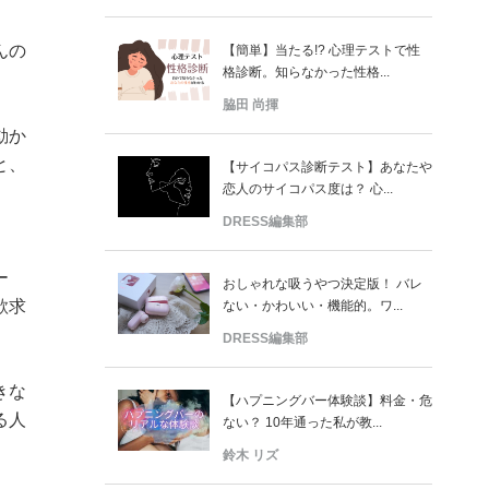
んの
【簡単】当たる!? 心理テストで性
格診断。知らなかった性格...
脇田 尚揮
動か
と、
【サイコパス診断テスト】あなたや
恋人のサイコパス度は？ 心...
DRESS編集部
」
ー
おしゃれな吸うやつ決定版！ バレ
欲求
ない・かわいい・機能的。ワ...
DRESS編集部
きな
【ハプニングバー体験談】料金・危
る人
ない？ 10年通った私が教...
鈴木 リズ