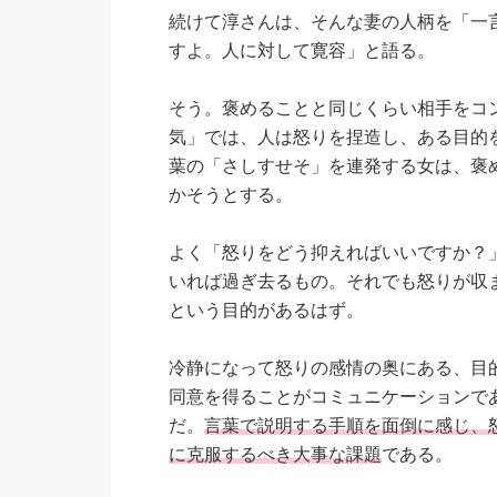
続けて淳さんは、そんな妻の人柄を「一
すよ。人に対して寛容」と語る。
そう。褒めることと同じくらい相手をコ
気」では、人は怒りを捏造し、ある目的
葉の「さしすせそ」を連発する女は、褒
かそうとする。
よく「怒りをどう抑えればいいですか？
いれば過ぎ去るもの。それでも怒りが収
という目的があるはず。
冷静になって怒りの感情の奥にある、目
同意を得ることがコミュニケーションで
だ。
言葉で説明する手順を面倒に感じ、
に克服するべき大事な課題
である。