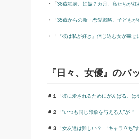
・
「
38歳独身、妊娠７カ月。私たちが
・
「
35歳からの新・恋愛戦略。子ども
・
「
『彼は私が好き』信じ込む女が幸せ
『日々、女優』のバ
＃１
「
彼に愛されるためにがんばる、は
＃２
「
“いつも同じ印象を与える人”が『
＃３
「
女友達は難しい？ “キャラ立ち”