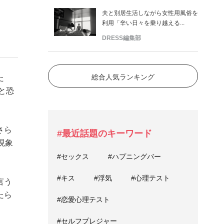
夫と別居生活しながら女性用風俗を
利用「辛い日々を乗り越える...
DRESS編集部
総合人気ランキング
た
と恐
さら
#最近話題のキーワード
現象
#セックス
#ハプニングバー
#キス
#浮気
#心理テスト
言う
たら
#恋愛心理テスト
#セルフプレジャー