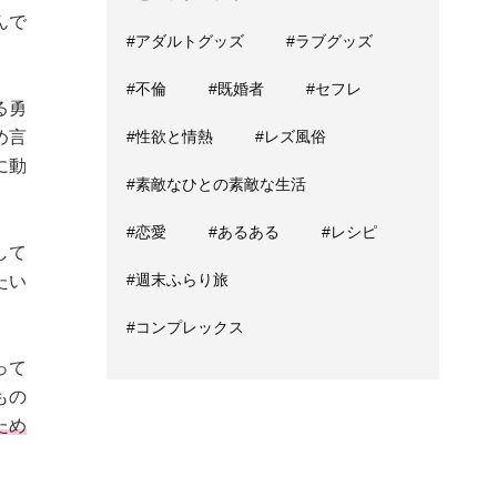
んで
#アダルトグッズ
#ラブグッズ
#不倫
#既婚者
#セフレ
る勇
#性欲と情熱
#レズ風俗
め言
に動
#素敵なひとの素敵な生活
#恋愛
#あるある
#レシピ
して
#週末ふらり旅
たい
#コンプレックス
って
もの
ため