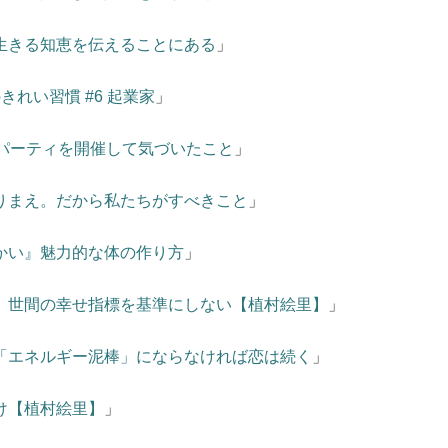
生きる知恵を伝えることにある
」
れい習慣 #6 起業家
」
日パーティを開催して気づいたこと
」
りまえ。だから私たちがすべきこと
」
かい』魅力的な体の作り方
」
。世間の幸せ指標を基準にしない【植村絵里】
」
「エネルギー泥棒」にならなければ恋は続く
」
け【植村絵里】
」