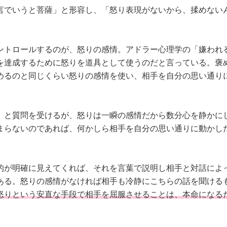
言でいうと菩薩」と形容し、「怒り表現がないから、揉めない
ントロールするのが、怒りの感情。アドラー心理学の「嫌われ
を達成するために怒りを道具として使うのだと言っている。褒
めるのと同じくらい怒りの感情を使い、相手を自分の思い通り
」と質問を受けるが、怒りは一瞬の感情だから数分心を静かに
まらないのであれば、何かしら相手を自分の思い通りに動かし
的が明確に見えてくれば、それを言葉で説明し相手と対話によ
ある。怒りの感情がなければ相手も冷静にこちらの話を聞ける
怒りという安直な手段で相手を屈服させることは、本命になる