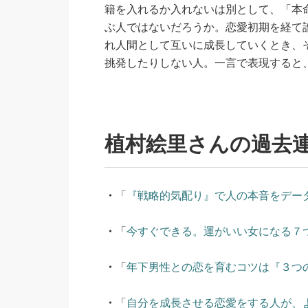
籍を入れるか入れないは別として、「本
ぶ人ではないだろうか。恋愛初期を経て
れ人間として互いに成長していくとき、
挑発したりしない人。一言で表現すると
植村絵里さんの過去
・
「
『戦略的気配り』で人の本音をデー
・
「
今すぐできる。運がいい女になる７
・
「
年下男性との恋を育むコツは『３つ
・
「
自分を成長させる恋愛をする人が、