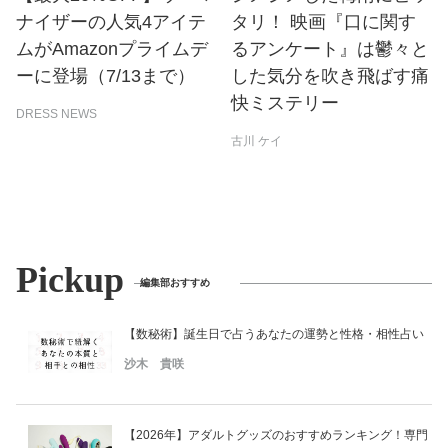
ナイザーの人気4アイテ
タリ！ 映画『口に関す
ムがAmazonプライムデ
るアンケート』は鬱々と
ーに登場（7/13まで）
した気分を吹き飛ばす痛
快ミステリー
DRESS NEWS
古川 ケイ
Pickup
編集部おすすめ
【数秘術】誕生日で占うあなたの運勢と性格・相性占い
沙木 貴咲
【2026年】アダルトグッズのおすすめランキング！専門