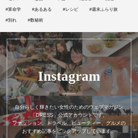
#算命学
#あるある
#レシピ
#週末ふらり旅
#別れ
#数秘術
Instagram
自分らしく輝きたい女性のためのウェブマガジン
「DRESS」公式アカウントです。
ファッション、トラベル、ビューティー、グルメの
おすすめ記事をピックアップしています。