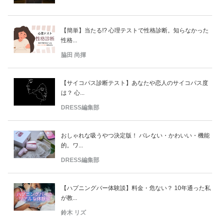
【簡単】当たる!? 心理テストで性格診断。知らなかった
性格...
脇田 尚揮
【サイコパス診断テスト】あなたや恋人のサイコパス度
は？ 心...
DRESS編集部
おしゃれな吸うやつ決定版！ バレない・かわいい・機能
的。ワ...
DRESS編集部
【ハプニングバー体験談】料金・危ない？ 10年通った私
が教...
鈴木 リズ