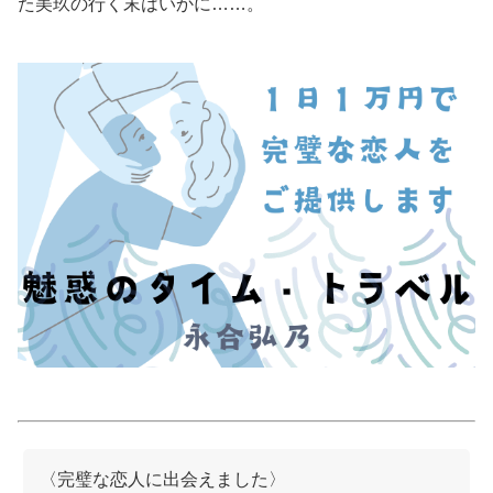
た美玖の行く末はいかに……。
美容/健康
ワークスタイル
妊娠/出産/家族
ココロ/カラダ
グルメ
トラベル
カルチャー/エンタメ
〈完璧な恋人に出会えました〉