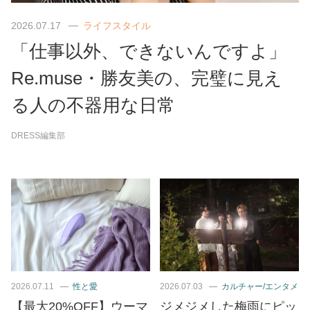
2026.07.17
ライフスタイル
「仕事以外、できないんですよ」
Re.muse・勝友美の、完璧に見え
る人の不器用な日常
DRESS編集部
2026.07.11
性と愛
2026.07.03
カルチャー/エンタメ
【最大20%OFF】ウーマ
ジメジメした梅雨にピッ