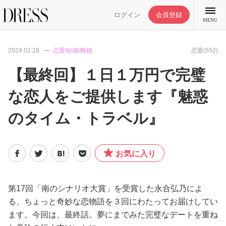
ログイン
会員登録
MENU
2024.02.28
恋愛/結婚/離婚
恋愛(552)
【最終回】１日１万円で完璧
な恋人をご提供します『魅惑
特集記事
のタイム・トラベル』
DRESS部活
お気に入り
ライフスタイル
ファッション
第17回「南のシナリオ大賞」を受賞した永合弘乃によ
る、ちょっと奇妙な恋物語を３回にわたってお届けしてい
ます。今回は、最終話。夢にまでみた完璧なデートを重ね
恋愛/結婚/離婚