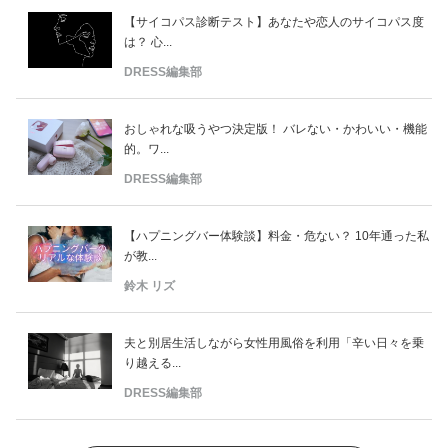
【サイコパス診断テスト】あなたや恋人のサイコパス度
は？ 心...
DRESS編集部
おしゃれな吸うやつ決定版！ バレない・かわいい・機能
的。ワ...
DRESS編集部
【ハプニングバー体験談】料金・危ない？ 10年通った私
が教...
鈴木 リズ
夫と別居生活しながら女性用風俗を利用「辛い日々を乗
り越える...
DRESS編集部