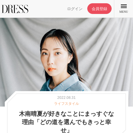
ログイン
会員登録
MENU
特集記事
DRESS部活
ライフスタイル
2022.08.31
ライフスタイル
ファッション
木南晴夏が好きなことにまっすぐな
理由「どの道を選んでもきっと幸
恋愛/結婚/離婚
せ」