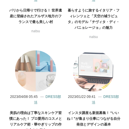
パリから日帰りで行ける！ 世界遺
暮らすように旅するイタリア・フ
産に登録されたアルザス地方のフ
ィレンツェと「天空の城ラピュ
ランスで最も美しい村
タ」のモデル「チヴィタ・ディ・
バニョレージョ」の魅力
natsu
natsu
2023/04/08 05:45
DRESS部
2023/01/22 09:41
DRESS部
活
活
美肌の理由は丁寧なスキンケア習
インスタ講座も新規募集！ “いい
慣にあった！ プロ愛用のコスメと
ね！”が集まり仕事につながる自分
リアルケア術・華やぎリップの作
発信とデザインの基本