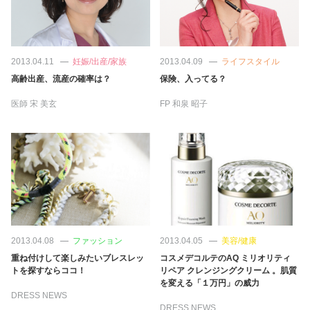
2013.04.11
妊娠/出産/家族
2013.04.09
ライフスタイル
高齢出産、流産の確率は？
保険、入ってる？
医師
宋 美玄
FP
和泉 昭子
2013.04.08
ファッション
2013.04.05
美容/健康
重ね付けして楽しみたいブレスレッ
コスメデコルテのAQ ミリオリティ
トを探すならココ！
リペア クレンジングクリーム 。肌質
を変える「１万円」の威力
DRESS NEWS
DRESS NEWS