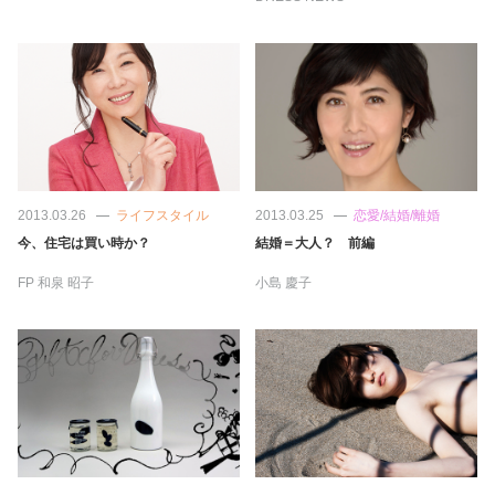
2013.03.26
ライフスタイル
2013.03.25
恋愛/結婚/離婚
今、住宅は買い時か？
結婚＝大人？ 前編
FP
和泉 昭子
小島 慶子