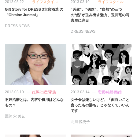
2013.03.22
ライフスタイル
2013.03.19
ライフスタイル
Gift Story for DRESS 3大嶺酒造 の
“必然”、“偶然”、“自然”の三つ
「Ohmine Junmai」
の“然”が生み出す魅力、玉川竜の写
真展に注目
DRESS NEWS
DRESS NEWS
2013.03.19
妊娠/出産/家族
2013.03.14
恋愛/結婚/離婚
不妊治療とは。内容や費用はどんな
女子会は楽しいけど、「面白いこと
もの？
言ったもの勝ち」じゃなくていいん
です
医師
宋 美玄
北川 悦吏子