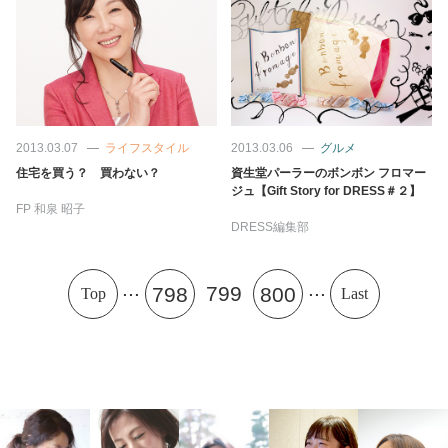
2013.03.07
ライフスタイル
2013.03.06
グルメ
住宅を買う？ 買わない？
資生堂パーラーのボンボン フロマー
ジュ【Gift Story for DRESS＃２】
FP
和泉 昭子
DRESS編集部
...
...
799
798
800
Top
Last