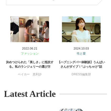
美容/健康
ワークスタイル
妊娠/出産/家族
2022.06.21
2024.10.03
ココロ/カラダ
ファッション
性と愛
決めつけられた「美しさ」に抵抗す
【ハプニングバー体験談】うんぱい
る。私のランジェリーの選び方
さんがダイブ！“ぶっちゃけ”話
グルメ
ベイカー 恵利沙
DRESS編集部
トラベル
Latest Article
カルチャー/エンタメ