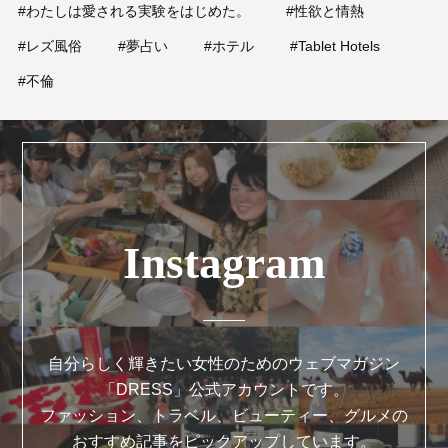
占い
#わたしは愛される実験をはじめた。
#性欲と情熱
#レズ風俗
#夢占い
#ホテル
#Tablet Hotels
性と愛
#不倫
ゲーム
Instagram
自分らしく輝きたい女性のためのウェブマガジン
「DRESS」公式アカウントです。
ファッション、トラベル、ビューティー、グルメの
おすすめ記事をピックアップしています。