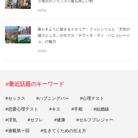
ス地方のフランスで最も美しい村
natsu
美容/健康
暮らすように旅するイタリア・フィレンツェと「天空の
ワークスタイル
城ラピュタ」のモデル「チヴィタ・ディ・バニョレージ
ョ」の魅力
妊娠/出産/家族
natsu
ココロ/カラダ
#最近話題のキーワード
グルメ
#セックス
#ハプニングバー
#心理テスト
トラベル
#恋愛心理テスト
#キス
#手相
#結婚線
#浮気
#セフレ
#健康
#セルフプレジャー
カルチャー/エンタメ
#連載第一回
#生きてくための伝え方