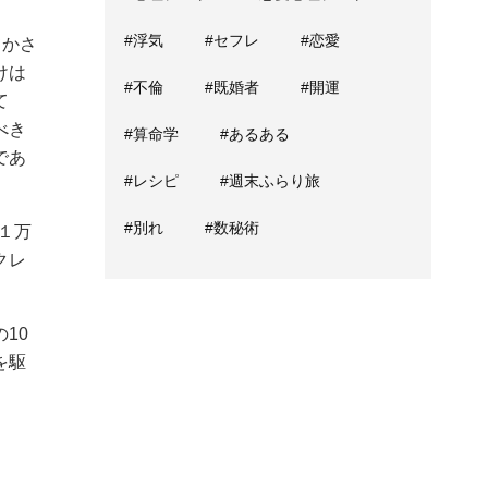
#浮気
#セフレ
#恋愛
てかさ
けは
#不倫
#既婚者
#開運
て
べき
#算命学
#あるある
であ
#レシピ
#週末ふらり旅
#別れ
#数秘術
１万
クレ
。
10
を駆