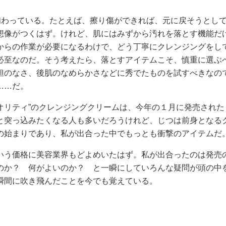
備わっている。たとえば、擦り傷ができれば、元に戻そうとし
想像がつくはず。けれど、肌にはみずから汚れを落とす機能だ
からの作業が必要になるわけで、どう丁寧にクレンジングをし
必至なのだ。そう考えたら、落とすアイテムこそ、慎重に選ぶ
担のなさ、後肌のなめらかさなどに秀でたものを試すべきなの
……だ。
リオリティ”のクレンジングクリームは、今年の１月に発売された
と突っ込みたくなる人も多いだろうけれど、じつは前身となる
の始まりであり、私が出合った中でもっとも衝撃のアイテムだ
いう価格に美容業界もどよめいたはず。私が出合ったのは発売の
のか？ 何がよいのか？ と一瞬にしていろんな疑問が頭の中
瞬間に吹き飛んだことを今でも覚えている。