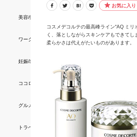
お気に入り
美容/健康
コスメデコルテの最高峰ライン“AQ ミ
く、落としながらスキンケアもできてし
ワークスタイル
柔らかさは代えがたいものがあります。
妊娠/出産/家族
ココロ/カラダ
グルメ
トラベル