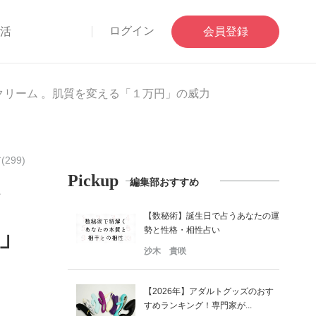
ログイン
部活
会員登録
グクリーム 。肌質を変える「１万円」の威力
299)
Pickup
編集部おすすめ
ク
【数秘術】誕生日で占うあなたの運
」
勢と性格・相性占い
沙木 貴咲
【2026年】アダルトグッズのおす
すめランキング！専門家が...