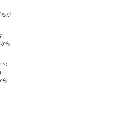
落ちが
は、
目から
すの
ォー
から