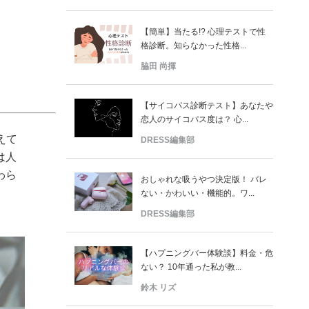
【簡単】当たる!? 心理テストで性
格診断。知らなかった性格...
脇田 尚揮
【サイコパス診断テスト】あなたや
恋人のサイコパス度は？ 心...
えて
DRESS編集部
は人
わら
おしゃれな吸うやつ決定版！ バレ
ない・かわいい・機能的。ワ...
DRESS編集部
【ハプニングバー体験談】料金・危
ない？ 10年通った私が教...
鈴木 リズ