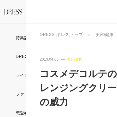
DRESS [ドレス]トップ
美容/健康
特集記事
DRESS部活
2013.04.05
美容/健康
コスメデコルテのA
ライフスタイル
レンジングクリー
ファッション
の威力
恋愛/結婚/離婚