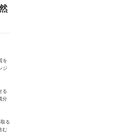
然
質を
ンジ
。
せる
成分
め取る
含む