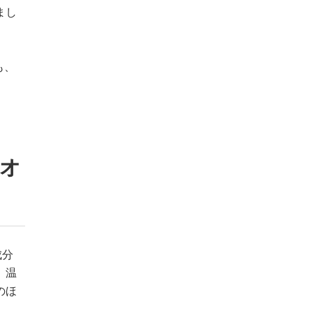
まし
も、
リオ
成分
、温
のほ