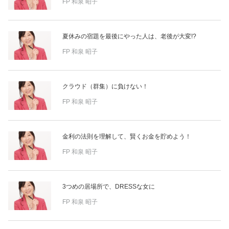
FP
和泉 昭子
夏休みの宿題を最後にやった人は、老後が大変!?
FP
和泉 昭子
クラウド（群集）に負けない！
FP
和泉 昭子
金利の法則を理解して、賢くお金を貯めよう！
FP
和泉 昭子
3つめの居場所で、DRESSな女に
FP
和泉 昭子