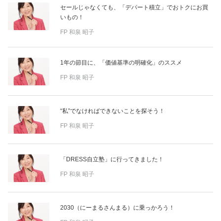
セールじゃなくても、「デパート積立」でおトクにお買
いもの！
FP
和泉 昭子
1年の節目に、「価値基準の明確化」のススメ
FP
和泉 昭子
“私”でなければできないことを探そう！
FP
和泉 昭子
「DRESS自立塾」に行ってきました！
FP
和泉 昭子
2030（にーまるさんまる）に乗っかろう！