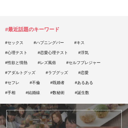
#最近話題のキーワード
#セックス
#ハプニングバー
#キス
#心理テスト
#恋愛心理テスト
#浮気
#性欲と情熱
#レズ風俗
#セルフプレジャー
#アダルトグッズ
#ラブグッズ
#恋愛
#セフレ
#不倫
#既婚者
#あるある
#手相
#結婚線
#数秘術
#誕生数