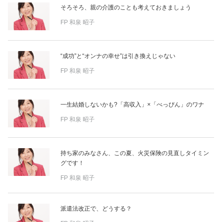
占い
そろそろ、親の介護のことも考えておきましょう
FP
和泉 昭子
性と愛
“成功”と“オンナの幸せ”は引き換えじゃない
ゲーム
FP
和泉 昭子
一生結婚しないかも?「高収入」×「べっぴん」のワナ
FP
和泉 昭子
持ち家のみなさん、この夏、火災保険の見直しタイミン
グです！
FP
和泉 昭子
派遣法改正で、どうする？