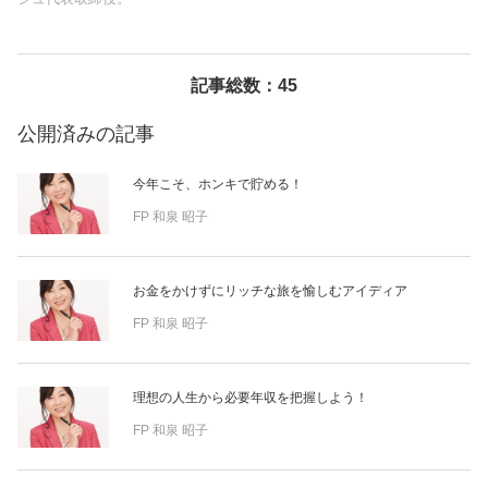
美容/健康
記事総数：45
ワークスタイル
公開済みの記事
妊娠/出産/家族
今年こそ、ホンキで貯める！
FP
和泉 昭子
ココロ/カラダ
お金をかけずにリッチな旅を愉しむアイディア
グルメ
FP
和泉 昭子
トラベル
理想の人生から必要年収を把握しよう！
カルチャー/エンタメ
FP
和泉 昭子