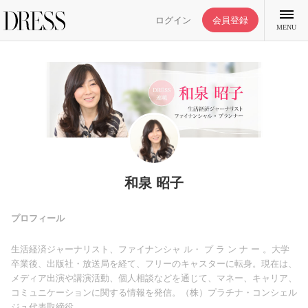
ログイン
会員登録
MENU
特集記事
DRESS部活
和泉 昭子
ライフスタイル
プロフィール
生活経済ジャーナリスト、ファイナンシャ ル・ プ ラ ン ナ ー 。大学
ファッション
卒業後、出版社・放送局を経て、フリーのキャスターに転身。現在は、
メディア出演や講演活動、個人相談などを通じて、マネー、キャリア、
コミュニケーションに関する情報を発信。（株）プラチナ・コンシェル
恋愛/結婚/離婚
ジュ代表取締役。