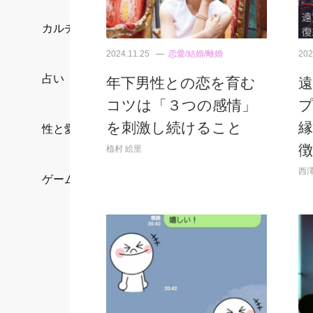
カルチャー/エンタメ
2024.11.25
恋愛/結婚/離婚
202
占い
年下男性との恋を育む
コツは「３つの感情」
プ
を刺激し続けること
性と愛
徴
植村 絵里
西澤
ゲーム