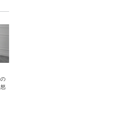
るの
と怒