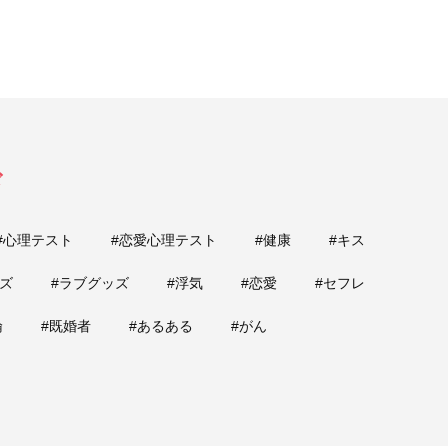
ド
#心理テスト
#恋愛心理テスト
#健康
#キス
ズ
#ラブグッズ
#浮気
#恋愛
#セフレ
倫
#既婚者
#あるある
#がん