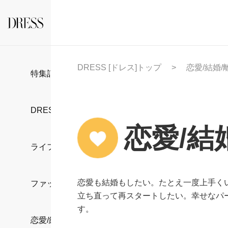
DRESS [ドレス]トップ
恋愛/結婚/
特集記事
DRESS部活
恋愛/結
ライフスタイル
恋愛も結婚もしたい。たとえ一度上手く
ファッション
立ち直って再スタートしたい。幸せなパ
す。
恋愛/結婚/離婚