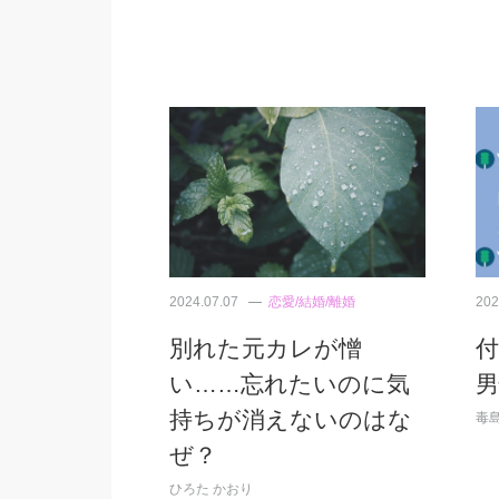
2024.07.07
恋愛/結婚/離婚
202
別れた元カレが憎
い……忘れたいのに気
男
持ちが消えないのはな
毒
ぜ？
ひろた かおり