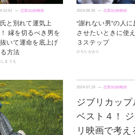
4.10.01
恋愛/結婚/離婚
2024.09.30
恋愛/結婚/離婚
彼氏と別れて運気上
“謝れない男”の人に
！ 縁を切るべき男を
させたいときに使
見抜いて運命を底上げ
３ステップ
する方法
ひろた かおり
おしま りえ
2024.07.19
恋愛/結婚/離婚
ジブリカップ
ベスト４！ 
リ映画で考え