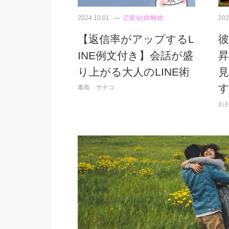
2024.10.01
恋愛/結婚/離婚
202
【返信率がアップするL
INE例文付き】会話が盛
昇
り上がる大人のLINE術
毒島 サチコ
お