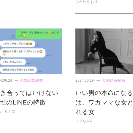
ひろた かおり
4.06.24
恋愛/結婚/離婚
2024.06.19
恋愛/結婚/離婚
付き合ってはいけない
いい男の本命にな
性のLINEの特徴
は、ワガママな女
れる女
島 サチコ
エマちゃん