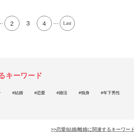
..
...
3
2
4
Last
するキーワード
子
#結婚
#恋愛
#婚活
#独身
#年下男性
>>恋愛/結婚/離婚に関連するキーワー