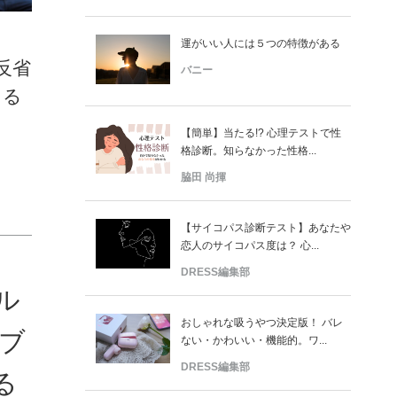
運がいい人には５つの特徴がある
反省
バニー
える
【簡単】当たる!? 心理テストで性
格診断。知らなかった性格...
脇田 尚揮
【サイコパス診断テスト】あなたや
恋人のサイコパス度は？ 心...
DRESS編集部
ル
おしゃれな吸うやつ決定版！ バレ
ジブ
ない・かわいい・機能的。ワ...
DRESS編集部
る