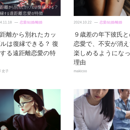
4.11.18
恋愛/結婚/離婚
2024.10.22
恋愛/結婚/離婚
遠距離から別れたカッ
９歳差の年下彼氏と
ルは復縁できる？ 復
恋愛で、不安が消え
縁する遠距離恋愛の特
楽しめるようにな
理由
 史子
makicoo