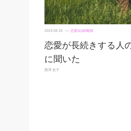
2024.08.16
恋愛/結婚/離婚
恋愛が長続きする人
に聞いた
西澤 史子