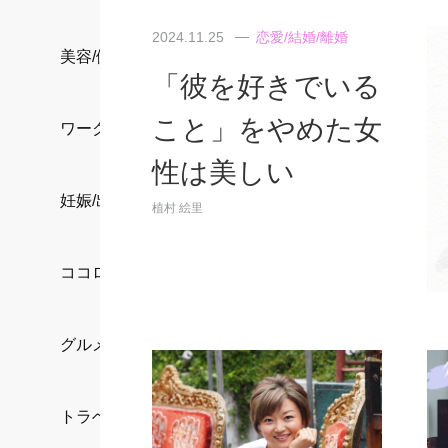
2024.11.25
恋愛/結婚/離婚
美容/健康
「彼を好きでいる
こと」をやめた女
ワークスタイル
性は美しい
妊娠/出産/家族
植村 絵里
ココロ/カラダ
グルメ
トラベル