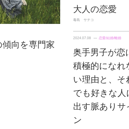
大人の恋愛
毒島 サチコ
2024.07.08
恋愛/結婚/離婚
の傾向を専門家
奥手男子が恋
積極的になれ
い理由と、そ
でも好きな人
出す脈ありサ
ン