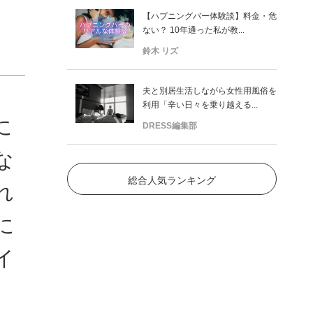
【ハプニングバー体験談】料金・危
ない？ 10年通った私が教...
鈴木 リズ
夫と別居生活しながら女性用風俗を
利用「辛い日々を乗り越える...
に
DRESS編集部
な
総合人気ランキング
れ
に
イ