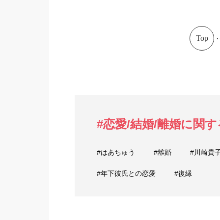
.
Top
#恋愛/結婚/離婚に関
#はあちゅう
#離婚
#川崎貴
#年下彼氏との恋愛
#復縁