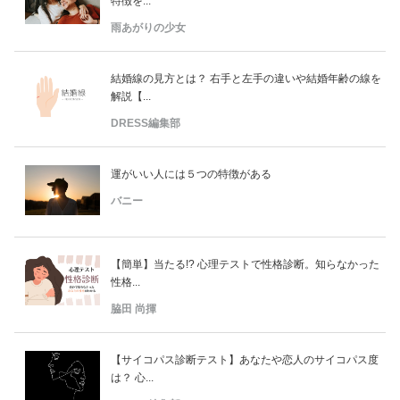
特徴を...
雨あがりの少女
結婚線の見方とは？ 右手と左手の違いや結婚年齢の線を
解説【...
DRESS編集部
運がいい人には５つの特徴がある
バニー
【簡単】当たる!? 心理テストで性格診断。知らなかった
性格...
脇田 尚揮
【サイコパス診断テスト】あなたや恋人のサイコパス度
は？ 心...