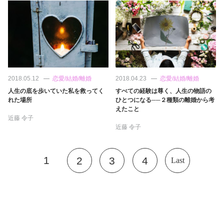
2018.05.12
恋愛/結婚/離婚
2018.04.23
恋愛/結婚/離婚
人生の底を歩いていた私を救ってく
すべての経験は尊く、人生の物語の
れた場所
ひとつになる──２種類の離婚から考
えたこと
近藤 令子
近藤 令子
1
2
3
4
Last