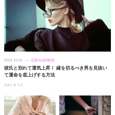
美容/健康
ワークスタイル
妊娠/出産/家族
ココロ/カラダ
2024.10.01
恋愛/結婚/離婚
彼氏と別れて運気上昇！ 縁を切るべき男を見抜い
グルメ
て運命を底上げする方法
おおしま りえ
トラベル
カルチャー/エンタメ