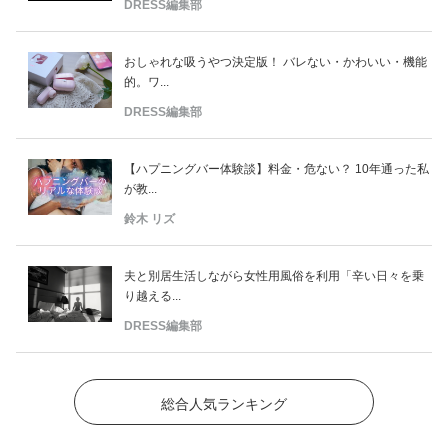
DRESS編集部
おしゃれな吸うやつ決定版！ バレない・かわいい・機能
的。ワ...
DRESS編集部
【ハプニングバー体験談】料金・危ない？ 10年通った私
が教...
鈴木 リズ
夫と別居生活しながら女性用風俗を利用「辛い日々を乗
り越える...
DRESS編集部
総合人気ランキング