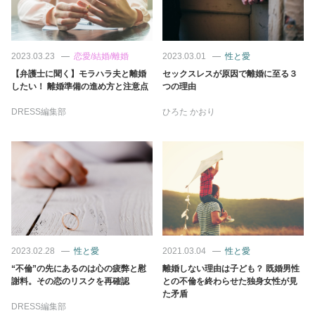
占い
性と愛
2023.03.23
恋愛/結婚/離婚
2023.03.01
性と愛
【弁護士に聞く】モラハラ夫と離婚
セックスレスが原因で離婚に至る３
ゲーム
したい！ 離婚準備の進め方と注意点
つの理由
DRESS編集部
ひろた かおり
2023.02.28
性と愛
2021.03.04
性と愛
“不倫”の先にあるのは心の疲弊と慰
離婚しない理由は子ども？ 既婚男性
謝料。その恋のリスクを再確認
との不倫を終わらせた独身女性が見
た矛盾
DRESS編集部