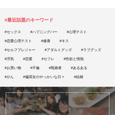
#最近話題のキーワード
#セックス
#ハプニングバー
#心理テスト
#恋愛心理テスト
#健康
#キス
#セルフプレジャー
#アダルトグッズ
#ラブグッズ
#浮気
#恋愛
#セフレ
#性欲と情熱
#お買い物
#不倫
#既婚者
#あるある
#がん
#偏屈女のやっかいな日々
#結婚