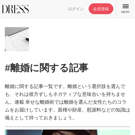
ログイン
会員登録
MENU
特集記事
#離婚に関する記事
DRESS部活
離婚に関する記事一覧です。離婚という選択肢を選んで
ライフスタイル
も、それは彼方ずしもネガティブな意味合いを持ちませ
ん。連載 幸せな離婚術では離婚を選んだ女性たちのコラ
ムをお届けしています。親権や財産、慰謝料などの知識は
ファッション
備えとして持っておきましょう。
恋愛/結婚/離婚