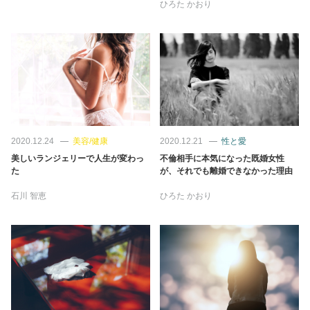
ひろた かおり
2020.12.24
美容/健康
2020.12.21
性と愛
美しいランジェリーで人生が変わっ
不倫相手に本気になった既婚女性
た
が、それでも離婚できなかった理由
石川 智恵
ひろた かおり