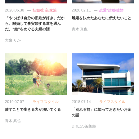
2020.06.30
妊娠/出産/家族
2020.02.11
恋愛/結婚/離婚
「やっぱり自分の旧姓が好き」だか
離婚を決めたあなたに伝えたいこと
ら、離婚して事実婚する道を選ん
だ。“姓”をめぐる夫婦の話
青木 真也
大泉 りか
2019.07.07
ライフスタイル
2018.07.14
ライフスタイル
愛すことで生きる力が湧いてくる
「別れる前」に知っておきたいお金
の話
青木 真也
DRESS編集部