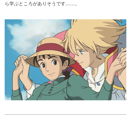
ら学ぶところがありそうです……。
美容/健康
ワークスタイル
妊娠/出産/家族
ココロ/カラダ
グルメ
トラベル
カルチャー/エンタメ