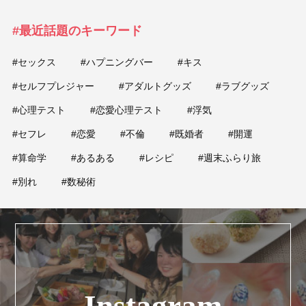
#最近話題のキーワード
#セックス
#ハプニングバー
#キス
#セルフプレジャー
#アダルトグッズ
#ラブグッズ
#心理テスト
#恋愛心理テスト
#浮気
#セフレ
#恋愛
#不倫
#既婚者
#開運
#算命学
#あるある
#レシピ
#週末ふらり旅
#別れ
#数秘術