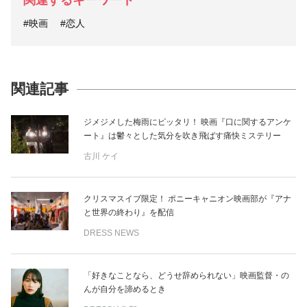
関連するキーワード
#映画
#恋人
関連記事
ジメジメした梅雨にピッタリ！ 映画『口に関するアンケ
ート』は鬱々とした気分を吹き飛ばす痛快ミステリー
古川 ケイ
クリスマスイブ限定！ ポニーキャニオン映画部が『アナ
と世界の終わり』を配信
DRESS NEWS
「好きなことなら、どうせ辞められない」映画監督・の
んが自分を諦めるとき