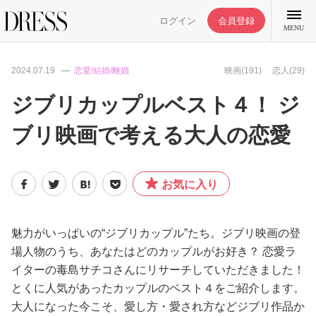
ログイン
会員登録
MENU
2024.07.19
恋愛/結婚/離婚
映画(191)
恋人(29)
ジブリカップルベスト４！ ジ
ブリ映画で考える大人の恋愛
特集記事
DRESS部活
お気に入り
ライフスタイル
魅力がいっぱいの“ジブリカップル”たち。ジブリ映画の登
場人物のうち、あなたはどのカップルがお好き？ 恋愛ラ
ファッション
イターの毒島サチコさんにリサーチしていただきました！
とくに人気があったカップルのベスト４をご紹介します。
恋愛/結婚/離婚
大人になった今こそ、愛し方・愛され方などジブリ作品か