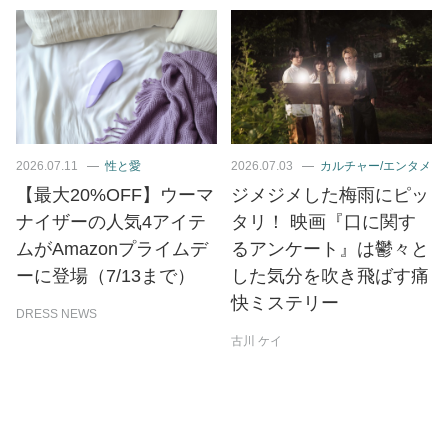
2026.07.11
性と愛
2026.07.03
カルチャー/エンタメ
【最大20%OFF】ウーマ
ジメジメした梅雨にピッ
ナイザーの人気4アイテ
タリ！ 映画『口に関す
ムがAmazonプライムデ
るアンケート』は鬱々と
ーに登場（7/13まで）
した気分を吹き飛ばす痛
快ミステリー
DRESS NEWS
古川 ケイ