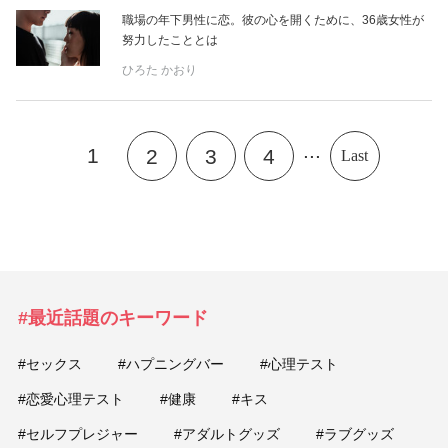
職場の年下男性に恋。彼の心を開くために、36歳女性が
努力したこととは
ひろた かおり
...
1
2
3
4
Last
#最近話題のキーワード
#セックス
#ハプニングバー
#心理テスト
#恋愛心理テスト
#健康
#キス
#セルフプレジャー
#アダルトグッズ
#ラブグッズ