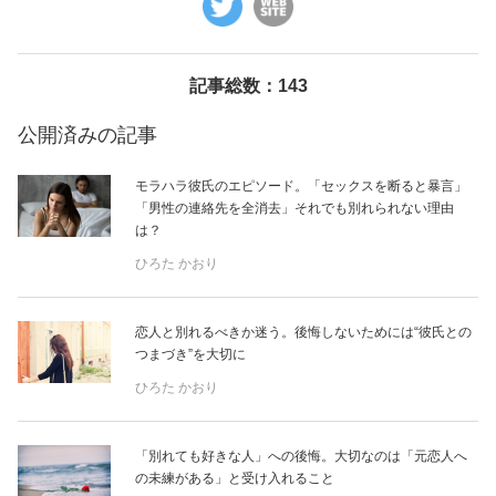
美容/健康
記事総数：143
ワークスタイル
公開済みの記事
妊娠/出産/家族
モラハラ彼氏のエピソード。「セックスを断ると暴言」
「男性の連絡先を全消去」それでも別れられない理由
は？
ココロ/カラダ
ひろた かおり
グルメ
恋人と別れるべきか迷う。後悔しないためには“彼氏との
つまづき”を大切に
トラベル
ひろた かおり
カルチャー/エンタメ
「別れても好きな人」への後悔。大切なのは「元恋人へ
の未練がある」と受け入れること