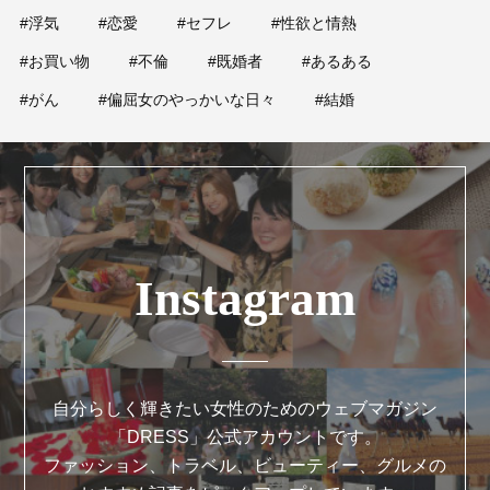
#浮気
#恋愛
#セフレ
#性欲と情熱
#お買い物
#不倫
#既婚者
#あるある
#がん
#偏屈女のやっかいな日々
#結婚
Instagram
自分らしく輝きたい女性のためのウェブマガジン
「DRESS」公式アカウントです。
ファッション、トラベル、ビューティー、グルメの