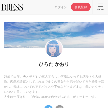
ログイン
会員登録
MENU
特集記事
DRESS部活
ひろた かおり
ライフスタイル
37歳で出産、夫と子どもの三人暮らし。何歳になっても恋愛ネタ大好
物。恋愛相談家としてこれまで多くの男女から話を聞いてきた経験を活
かし、復縁についてのアドバイスや不倫などさまざまな「愛のカタチ」
ファッション
について書いていきます。
人生は一度きり、「自分の幸せは自分で決める」がモットーです。
恋愛/結婚/離婚