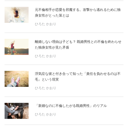
元不倫相手が恋愛を邪魔する。攻撃から逃れるために独
身女性がとった策とは
ひろた かおり
離婚しない理由は子ども？ 既婚男性との不倫を終わらせ
た独身女性が見た矛盾
ひろた かおり
浮気症な彼と付き合って知った「責任を負わせるのは不
毛」という現実
ひろた かおり
「新婚なのに不倫したがる既婚男性」のリアル
ひろた かおり