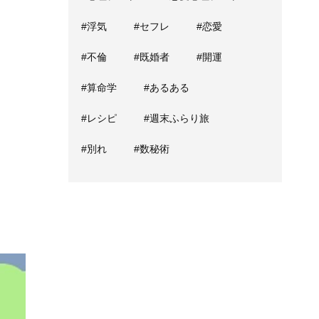
#浮気
#セフレ
#恋愛
#不倫
#既婚者
#開運
#算命学
#あるある
#レシピ
#週末ふらり旅
#別れ
#数秘術