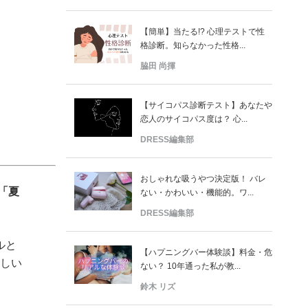
【簡単】当たる!? 心理テストで性
格診断。知らなかった性格...
脇田 尚揮
【サイコパス診断テスト】あなたや
恋人のサイコパス度は？ 心...
DRESS編集部
おしゃれな吸うやつ決定版！ バレ
「夏
ない・かわいい・機能的。ワ...
DRESS編集部
ルと
【ハプニングバー体験談】料金・危
楽しい
ない？ 10年通った私が教...
鈴木 リズ