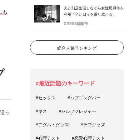
、
夫と別居生活しながら女性用風俗を
にも
利用「辛い日々を乗り越える...
DRESS編集部
総合人気ランキング
プ
#最近話題のキーワード
#セックス
#ハプニングバー
#キス
#セルフプレジャー
を送っ
#アダルトグッズ
#ラブグッズ
#心理テスト
#恋愛心理テスト