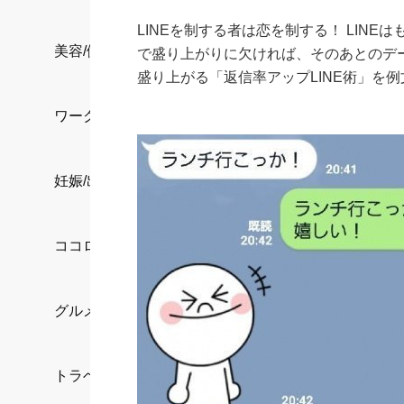
LINEを制する者は恋を制する！ LIN
美容/健康
で盛り上がりに欠ければ、そのあとのデ
盛り上がる「返信率アップLINE術」を
ワークスタイル
妊娠/出産/家族
ココロ/カラダ
グルメ
トラベル