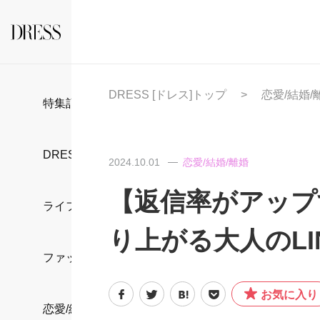
DRESS [ドレス]トップ
恋愛/結婚/
特集記事
DRESS部活
2024.10.01
恋愛/結婚/離婚
【返信率がアップ
ライフスタイル
り上がる大人のLI
ファッション
お気に入り
恋愛/結婚/離婚