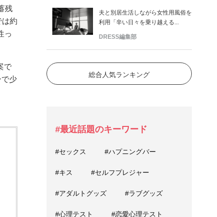
蓄残
夫と別居生活しながら女性用風俗を
では約
利用「辛い日々を乗り越える...
性っ
DRESS編集部
案で
総合人気ランキング
ーで少
#最近話題のキーワード
#セックス
#ハプニングバー
#キス
#セルフプレジャー
#アダルトグッズ
#ラブグッズ
#心理テスト
#恋愛心理テスト