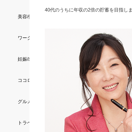
40代のうちに年収の2倍の貯蓄を目指し
美容/健康
ワークスタイル
妊娠/出産/家族
ココロ/カラダ
グルメ
トラベル