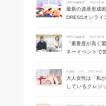
DRESS編集部
2022.08.08
最新の資産形成術
DRESSオンラ
DRESS編集部
2021.06.14
「重要度が高く緊
ネーイベントで
生湯葉 シホ
2021.04.07
大人女性は「私
しているクレジ