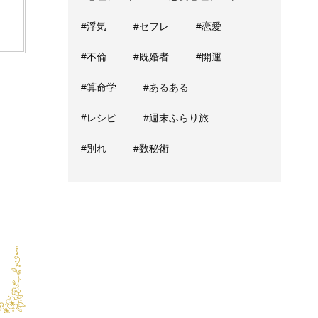
#浮気
#セフレ
#恋愛
#不倫
#既婚者
#開運
#算命学
#あるある
#レシピ
#週末ふらり旅
#別れ
#数秘術