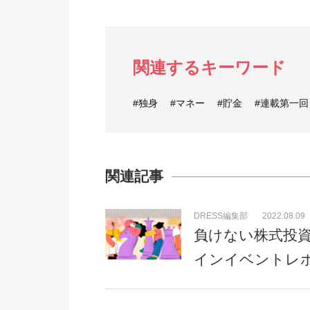
関連するキーワード
#独身
#マネー
#貯金
#連載第一回
関連記事
DRESS編集部
2022.08.09
負けない株式投資
インイベントレ