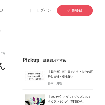
ログイン
部活
会員登録
！
73)
Pickup
編集部おすすめ
ん
【数秘術】誕生日で占うあなたの運
勢と性格・相性占い
沙木 貴咲
【2026年】アダルトグッズのおす
すめランキング！専門家が...