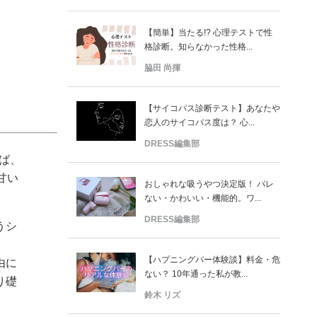
【簡単】当たる!? 心理テストで性
格診断。知らなかった性格...
脇田 尚揮
【サイコパス診断テスト】あなたや
恋人のサイコパス度は？ 心...
DRESS編集部
ば、
甘い
おしゃれな吸うやつ決定版！ バレ
ない・かわいい・機能的。ワ...
DRESS編集部
うシ
【ハプニングバー体験談】料金・危
由に
ない？ 10年通った私が教...
り礎
鈴木 リズ