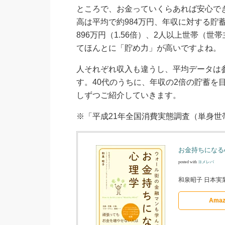
ところで、お金っていくらあれば安心で
高は平均で約984万円、年収に対する貯蓄
896万円（1.56倍）、2人以上世帯（世
てほんとに「貯め力」が高いですよね。
人それぞれ収入も違うし、平均データは
す。40代のうちに、年収の2倍の貯蓄
しずつご紹介していきます。
※「平成21年全国消費実態調査（単身
お金持ちになる
posted with
ヨメレバ
和泉昭子 日本実業
Amaz