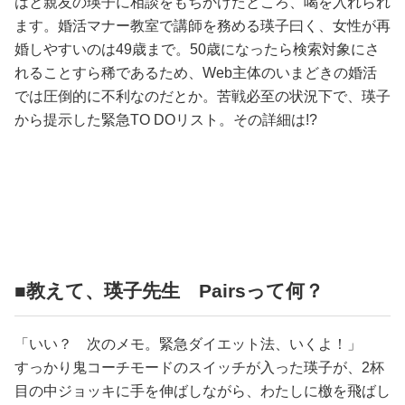
はと親友の瑛子に相談をもちかけたところ、喝を入れられ
ます。婚活マナー教室で講師を務める瑛子曰く、女性が再
婚しやすいのは49歳まで。50歳になったら検索対象にさ
れることすら稀であるため、Web主体のいまどきの婚活
では圧倒的に不利なのだとか。苦戦必至の状況下で、瑛子
から提示した緊急TO DOリスト。その詳細は!?
■教えて、瑛子先生 Pairsって何？
「いい？ 次のメモ。緊急ダイエット法、いくよ！」
すっかり鬼コーチモードのスイッチが入った瑛子が、2杯
目の中ジョッキに手を伸ばしながら、わたしに檄を飛ばし