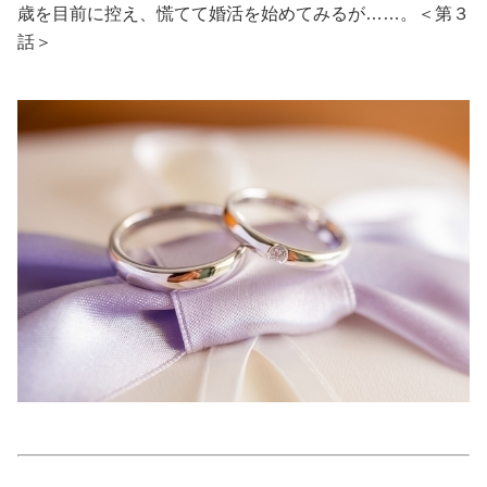
歳を目前に控え、慌てて婚活を始めてみるが……。＜第３
話＞
美容/健康
ワークスタイル
妊娠/出産/家族
ココロ/カラダ
グルメ
トラベル
カルチャー/エンタメ