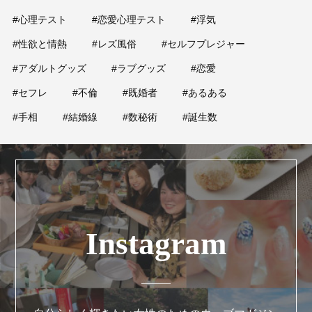
#心理テスト
#恋愛心理テスト
#浮気
#性欲と情熱
#レズ風俗
#セルフプレジャー
#アダルトグッズ
#ラブグッズ
#恋愛
#セフレ
#不倫
#既婚者
#あるある
#手相
#結婚線
#数秘術
#誕生数
Instagram