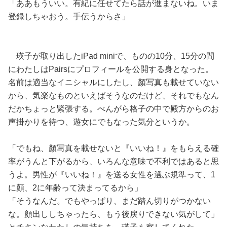
「ああもういい。有紀に任せてたら話が進まないね。いま
登録しちゃおう。手伝うからさ」
瑛子が取り出したiPad miniで、ものの10分、15分の間
にわたしはPairsにプロフィールを公開する身となった。
名前は適当なイニシャルにしたし、顏写真も載せていない
から、気楽なものといえばそうなのだけど、それでもなん
だかちょっと緊張する。べんがら格子の中で殿方からのお
声掛かりを待つ、遊女にでもなった気分というか。
「でもね、顏写真を載せないと『いいね！』をもらえる確
率がうんと下がるから、いろんな意味で不利ではあると思
うよ。男性が『いいね！』を送る女性を選ぶ規準って、1
に顏、2に年齢って決まってるから」
「そうなんだ。でもやっぱり、まだ踏ん切りがつかない
な。顏出ししちゃったら、もう後戻りできない気がして」