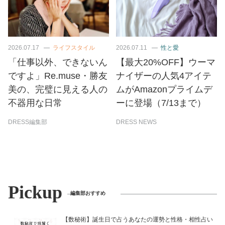
2026.07.17
ライフスタイル
2026.07.11
性と愛
「仕事以外、できないん
【最大20%OFF】ウーマ
ですよ」Re.muse・勝友
ナイザーの人気4アイテ
美の、完璧に見える人の
ムがAmazonプライムデ
不器用な日常
ーに登場（7/13まで）
DRESS編集部
DRESS NEWS
Pickup
編集部おすすめ
【数秘術】誕生日で占うあなたの運勢と性格・相性占い