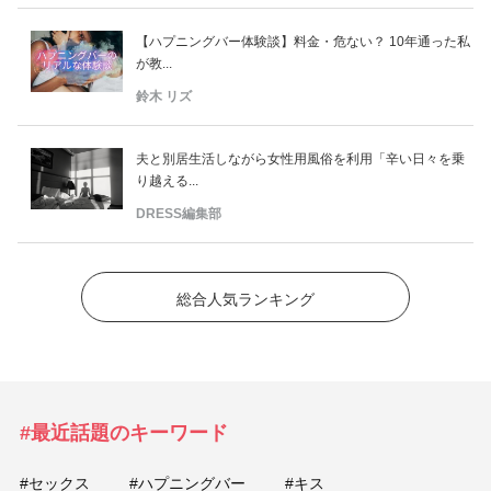
【ハプニングバー体験談】料金・危ない？ 10年通った私
が教...
鈴木 リズ
夫と別居生活しながら女性用風俗を利用「辛い日々を乗
り越える...
DRESS編集部
総合人気ランキング
#最近話題のキーワード
#セックス
#ハプニングバー
#キス