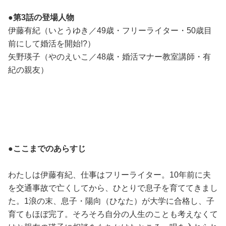
占い
●第3話の登場人物
伊藤有紀（いとうゆき／49歳・フリーライター・50歳目
性と愛
前にして婚活を開始!?）
矢野瑛子（やのえいこ／48歳・婚活マナー教室講師・有
ゲーム
紀の親友）
●ここまでのあらすじ
わたしは伊藤有紀、仕事はフリーライター。10年前に夫
を交通事故で亡くしてから、ひとりで息子を育ててきまし
た。1浪の末、息子・陽向（ひなた）が大学に合格し、子
育てもほぼ完了。そろそろ自分の人生のことも考えなくて