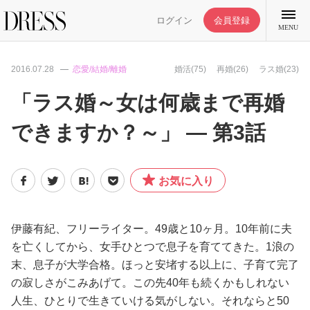
ログイン
会員登録
MENU
2016.07.28
恋愛/結婚/離婚
婚活(75)
再婚(26)
ラス婚(23)
「ラス婚～女は何歳まで再婚
できますか？～」 ― 第3話
特集記事
DRESS部活
お気に入り
ライフスタイル
伊藤有紀、フリーライター。49歳と10ヶ月。10年前に夫
を亡くしてから、女手ひとつで息子を育ててきた。1浪の
ファッション
末、息子が大学合格。ほっと安堵する以上に、子育て完了
の寂しさがこみあげて。この先40年も続くかもしれない
恋愛/結婚/離婚
人生、ひとりで生きていける気がしない。それならと50