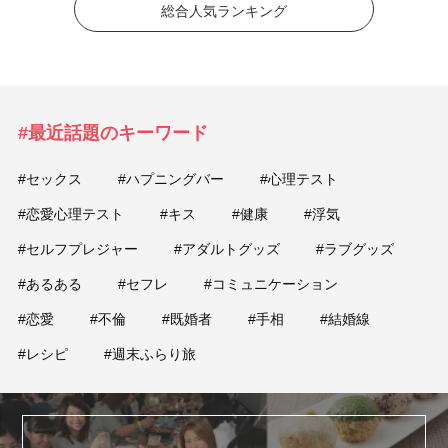
総合人気ランキング
#最近話題のキーワード
#セックス
#ハプニングバー
#心理テスト
#恋愛心理テスト
#キス
#健康
#浮気
#セルフプレジャー
#アダルトグッズ
#ラブグッズ
#あるある
#セフレ
#コミュニケーション
#恋愛
#不倫
#既婚者
#手相
#結婚線
#レシピ
#週末ふらり旅