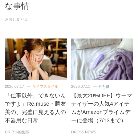
な事情
おおしま りえ
2026.07.17
ライフスタイル
2026.07.11
性と愛
「仕事以外、できないん
【最大20%OFF】ウーマ
ですよ」Re.muse・勝友
ナイザーの人気4アイテ
美の、完璧に見える人の
ムがAmazonプライムデ
不器用な日常
ーに登場（7/13まで）
DRESS編集部
DRESS NEWS