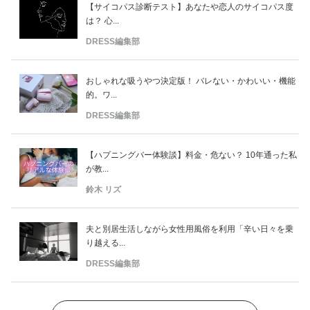
【サイコパス診断テスト】あなたや恋人のサイコパス度
は？ 心...
DRESS編集部
おしゃれな吸うやつ決定版！ バレない・かわいい・機能
的。ワ...
DRESS編集部
【ハプニングバー体験談】料金・危ない？ 10年通った私
が教...
鈴木 リズ
夫と別居生活しながら女性用風俗を利用「辛い日々を乗
り越える...
DRESS編集部