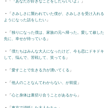
・
「
『あなたが好きなことをしたらいいよ』
」
・
「
さみしさに襲われていた僕が、さみしさを受け入れる
ようになった話をしたい
」
・
「
独りになった僕は、家族の元へ帰った。愛して赦した
先に、幸せが待っている
」
・
「
僕たちはみんな大人になったけど、今も恋にドキドキ
して、悩んで、苦戦して、笑ってる
」
・
「
愛すことで生きる力が湧いてくる
」
・
「
他人のことなんてわからない、が前提
」
・
「
心と身体は裏切り合うことがあるから
」
・
「
東京で消耗した大人たちへ
」