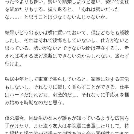
占い
った今よりも多い。勢いで結婚しようと思い、勢いで会社
を辞めたりもする。振り返ると、「あれは勢いだった
な……」と思うことは少なくないんじゃないか。
性と愛
結果がどう出るかは横に置いておいて、僕はどちらも経験
ゲーム
したし、それはそれで後悔もしていないし、仕方がないと
思っている。勢いがないとできない決断は存在するし、考
えれば考えるほど決断はできないのかもしれない。迷わず
行けよ。
独居中年として東京で暮らしていると、家事に対する苦労
もしないし、それなりに楽しく暮らすことができる。仕事
はハードだけれども、刺激的だし、それなりに手応えを掴
み始める時期なのだと思う。
僕の場合、同級生の友人が誰もが知っているような広告を
手がけたり、また違う友人は参院選に当選したりして、持
ち場持ち場で皆が頑張って刺激を与え合う関係性もできて