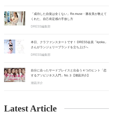
「成功した自覚は全くない」Re.muse・勝友美が教えて
くれた、自己肯定感の手放し方
DRESS編集部
本日、クラファンスタートです！ DRESS会員「kyoka」
さんがランジェリーブランドを立ち上げへ
DRESS編集部
自分に合ったサードプレイスと出会う４つのヒント「恋
するアソビジネス入門」No.３【潮凪洋介】
潮凪洋介
Latest Article