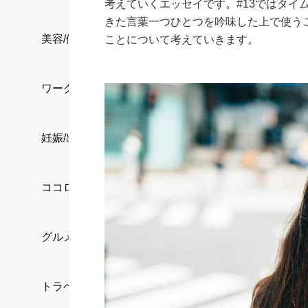
考えていくエッセイです。#13ではタイ
きた言葉一つひとつを吟味した上で使う
美容/健康
ことについて考えていきます。
ワークスタイル
妊娠/出産/家族
ココロ/カラダ
グルメ
トラベル