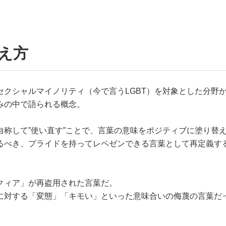
え方
クシャルマイノリティ（今で言うLGBT）を対象とした分野
みの中で語られる概念。
称して”使い直す”ことで、言葉の意味をポジティブに塗り替
るべき、プライドを持ってレペゼンできる言葉として再定義す
クィア」が再盗用された言葉だ。
に対する「変態」「キモい」といった意味合いの侮蔑の言葉だ