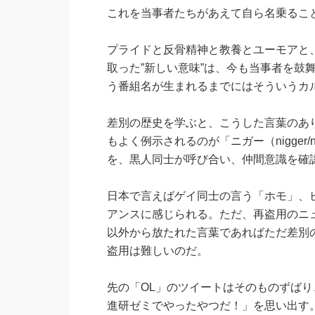
これを当事者たちがあえて自ら名乗るこ
プライドと反骨精神と教養とユーモアと
取った”新しい意味”は、今も当事者を鼓
う番組名が生まれるまでにはそういうカ
差別の歴史を学ぶと、こうした言葉のあ
もよく例示されるのが「ニガー（nigge
を、黒人同士が呼び合い、仲間意識を確認
日本で言えばゲイ同士の言う「ホモ」、
アンスに感じられる。ただ、再盗用のニ
以外から放たれた言葉であればただ差別
盗用は難しいのだ。
先の「OL」のツイートはそのものずば
進研ゼミでやったやつだ！」を思い出す