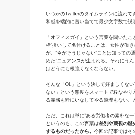
いつかのTwitterのタイムラインに流
和感を端的に言い当てて最少文字数で説
「オフィスガイ」という言葉を聞いたこと
枠”扱いして名付けることは、女性が働
が、”今がそうじゃない”ことは知っての
めた”ニュアンスが生まれる。それにう
はどうにも根強くなくならない。
そんな「OL」という決して好ましくない
ない」という態度をスマートで粋なやり
る義務も粋にいなしてやる道理もない、
ただ、これは単に”ある労働者の素朴な一
というのも、この言葉は
差別や蔑視の歴
するものだったから。
今回の記事ではそ