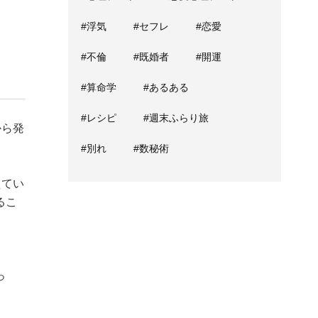
#浮気
#セフレ
#恋愛
#不倫
#既婚者
#開運
#算命学
#あるある
#レシピ
#週末ふらり旅
から発
#別れ
#数秘術
えてい
るこ
っ