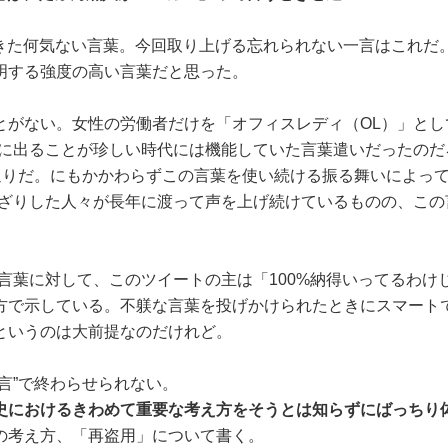
れてきた何気ない言葉。今回取り上げる忘れられない一言はこれだ
明する強度の高い言葉だと思った。
がない。女性の労働者だけを「オフィスレディ（OL）」とし
きに出ることが珍しい時代には機能していた言葉遣いだったのだ
通りだ。にもかかわらずこの言葉を使い続ける振る舞いによって
んざりした人々が長年に渡って声を上げ続けているものの、この
言葉に対して、このツイートの主は「100%納得いってるわけ
方で示している。不躾な言葉を投げかけられたときにスマート
というのは大前提なのだけれど。
言”で終わらせられない。
史におけるきわめて重要な考え方をそうとは知らずにばっちり
の考え方、「再盗用」について書く。