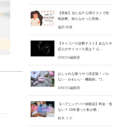
【簡単】当たる!? 心理テストで性
格診断。知らなかった性格...
脇田 尚揮
【サイコパス診断テスト】あなたや
恋人のサイコパス度は？ 心...
DRESS編集部
おしゃれな吸うやつ決定版！ バレ
ない・かわいい・機能的。ワ...
DRESS編集部
【ハプニングバー体験談】料金・危
ない？ 10年通った私が教...
鈴木 リズ