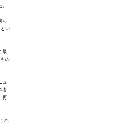
た。
勝ち
』とい
で最
たもの
ニュ
事者
、再
これ