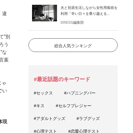
夫と別居生活しながら女性用風俗を
。違
利用「辛い日々を乗り越える...
DRESS編集部
て”別
ろう
総合人気ランキング
”な
言葉
#最近話題のキーワード
じゃ
でい
#セックス
#ハプニングバー
#キス
#セルフプレジャー
#アダルトグッズ
#ラブグッズ
体現
#心理テスト
#恋愛心理テスト