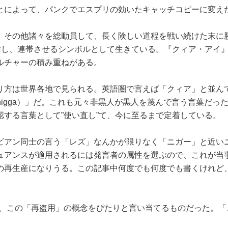
とによって、パンクでエスプリの効いたキャッチコピーに変え
、その他諸々を総動員して、長く険しい道程を戦い続けた末に
舞し、連帯させるシンボルとして生きている。『クィア・アイ
ルチャーの積み重ねがある。
り方は世界各地で見られる。英語圏で言えば「クィア」と並ん
r/nigga）」だ。これも元々非黒人が黒人を蔑んで言う言葉だっ
する言葉として”使い直し”て、今に至るまで定着している。
ビアン同士の言う「レズ」なんかが限りなく「ニガー」と近い
ュアンスが適用されるには発言者の属性を選ぶので、これが当
の再生産になりうる。この記事中何度でも何度でも書くけれど
り、この「再盗用」の概念をぴたりと言い当てるものだった。「
。