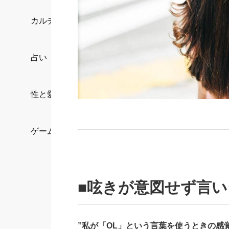
カルチャー/エンタメ
占い
性と愛
ゲーム
■呟きが意図せず言
”私が「OL」という言葉を使うときの感