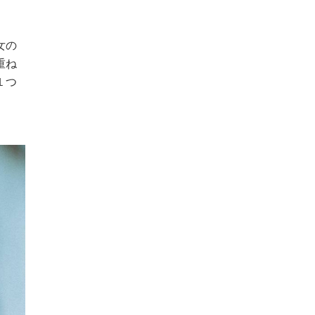
女の
重ね
１つ