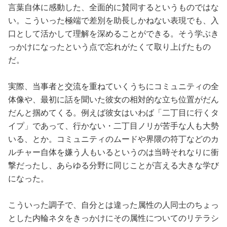
言葉自体に感動した、全面的に賛同するというものではな
い。こういった極端で差別を助長しかねない表現でも、入
口として活かして理解を深めることができる。そう学ぶき
っかけになったという点で忘れがたくて取り上げたもの
だ。
実際、当事者と交流を重ねていくうちにコミュニティの全
体像や、最初に話を聞いた彼女の相対的な立ち位置がだん
だんと掴めてくる。例えば彼女はいわば「二丁目に行くタ
イプ」であって、行かない・二丁目ノリが苦手な人も大勢
いる、とか。コミュニティのムードや界隈の符丁などのカ
ルチャー自体を嫌う人もいるというのは当時それなりに衝
撃だったし、あらゆる分野に同じことが言える大きな学び
になった。
こういった調子で、自分とは違った属性の人同士のちょっ
とした内輪ネタをきっかけにその属性についてのリテラシ