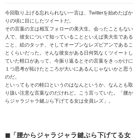
占い
今回取り上げる忘れられない一言は、Twitterを始めたばか
性と愛
りの頃に目にしたツイートだ。
その言葉の主は相互フォローの美大生。会ったこともない
人で、彼女について知っていることといえば美大生である
ゲーム
こと、絵のタッチ、そしてオープンなレズビアンであるこ
とくらいだった。そんな彼女がある日何気なくツイートし
ていた軽口があって、今振り返るとその言葉をきっかけに
１つ思考が拓けたところが大いにあるんじゃないかと思う
のだ。
といってもその軽口というのはなんというか、なんとも取
り扱い注意な言葉なのだけれど。こう言っていた。「腰か
らジャラジャラ鍵ぶら下げてる女は全員レズ」。
◼「腰からジャラジャラ鍵ぶら下げてる女