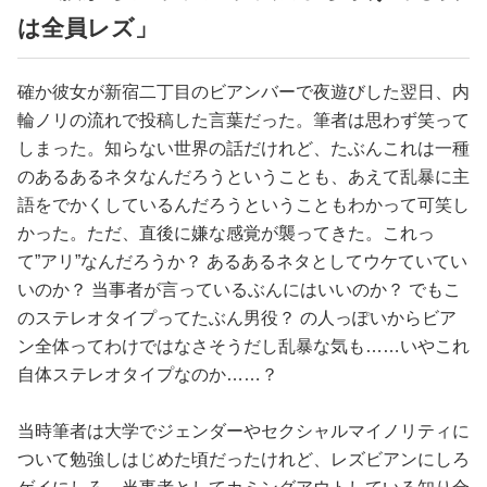
は全員レズ」
確か彼女が新宿二丁目のビアンバーで夜遊びした翌日、内
輪ノリの流れで投稿した言葉だった。筆者は思わず笑って
しまった。知らない世界の話だけれど、たぶんこれは一種
のあるあるネタなんだろうということも、あえて乱暴に主
語をでかくしているんだろうということもわかって可笑し
かった。ただ、直後に嫌な感覚が襲ってきた。これっ
て”アリ”なんだろうか？ あるあるネタとしてウケていてい
いのか？ 当事者が言っているぶんにはいいのか？ でもこ
のステレオタイプってたぶん男役？ の人っぽいからビア
ン全体ってわけではなさそうだし乱暴な気も……いやこれ
自体ステレオタイプなのか……？
当時筆者は大学でジェンダーやセクシャルマイノリティに
ついて勉強しはじめた頃だったけれど、レズビアンにしろ