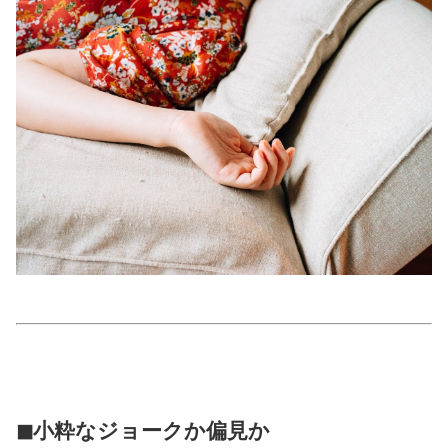
美容/健康
ワークスタイル
妊娠/出産/家族
ココロ/カラダ
グルメ
トラベル
カルチャー/エンタメ
◼小粋なジョークか偏見か