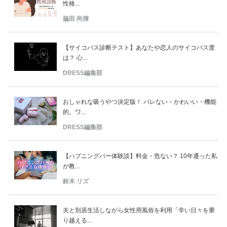
性格...
脇田 尚揮
【サイコパス診断テスト】あなたや恋人のサイコパス度
は？ 心...
DRESS編集部
おしゃれな吸うやつ決定版！ バレない・かわいい・機能
的。ワ...
DRESS編集部
【ハプニングバー体験談】料金・危ない？ 10年通った私
が教...
鈴木 リズ
夫と別居生活しながら女性用風俗を利用「辛い日々を乗
り越える...