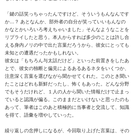
「鍵の話笑っちゃったんですけど、そういうもんなんです
か…？ あとなんか、部外者の自分が笑っていいもんなの
かなとかいろいろ考えちゃいました」そんなようなことを
リプライしたと思う。本人からすれば多少のことは許し合
える身内ノリの中で出た言葉だろうから、彼女にとっても
未知との遭遇だったかもしれない。
彼女は「もちろん与太話だけど」といった前置きをしたあ
とで、彼女の独断と偏見によるあるあるネタをいくつか、
注意深く言葉を選びながら聞かせてくれた。このとき聞い
たことはどれも新鮮だったし、怖くもあった。どんな分野
でもそうだけれど、１人の人から聞いた情報だけで止まっ
ていると認識が偏る。このままだといけないと思ったのも
あって、筆者はこのあと積極的に当事者と交流して、知識
を得て、語彙を増やしていった。
繰り返しの念押しになるが、今回取り上げた言葉は、その