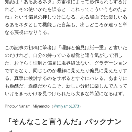
知識は「あるあるネタ」の蓄積によって形作られもするけ
れど、その使いかたを誤ると「これってこういうものだよ
ね」という偏見の押しつけになる。ある場面では楽しいあ
るあるネタとして機能した言葉も、出しどころが違うと単
なる蔑視になりうる。
この記事の初稿に筆者は「理解と偏見は紙一重」と書いた
のだけれど、自分の持っている感覚と違う気がして消し
た。おそらく理解と偏見に境界線はない。グラデーション
ですらなく、同じものが理解に見えたり偏見に見えたりす
る。真摯に検討するのをサボるとすぐにバレる。あまりに
も過酷だ。過酷だからこそ、新しい分野に楽しんで入って
いけるきっかけを見つけられたら大きな希望になるはず。
Photo／Nanami Miyamoto（
@miyamo1073
）
『そんなこと言うんだ』バックナン