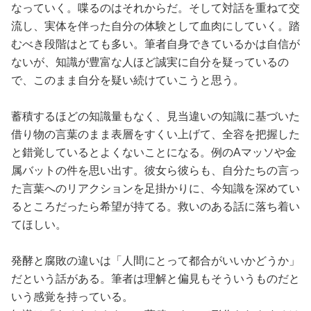
なっていく。喋るのはそれからだ。そして対話を重ねて交
流し、実体を伴った自分の体験として血肉にしていく。踏
むべき段階はとても多い。筆者自身できているかは自信が
ないが、知識が豊富な人ほど誠実に自分を疑っているの
で、このまま自分を疑い続けていこうと思う。
蓄積するほどの知識量もなく、見当違いの知識に基づいた
借り物の言葉のまま表層をすくい上げて、全容を把握した
と錯覚しているとよくないことになる。例のAマッソや金
属バットの件を思い出す。彼女ら彼らも、自分たちの言っ
た言葉へのリアクションを足掛かりに、今知識を深めてい
るところだったら希望が持てる。救いのある話に落ち着い
てほしい。
発酵と腐敗の違いは「人間にとって都合がいいかどうか」
だという話がある。筆者は理解と偏見もそういうものだと
いう感覚を持っている。