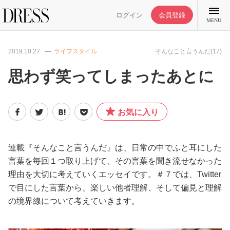
ログイン
会員登録
MENU
2019.10.27
ライフスタイル
そんなこと言うんだ(17)
思わず笑ってしまったあとに
特集記事
お気に入り
DRESS部活
連載『そんなこと言うんだ』は、日常の中でふと耳にした
ライフスタイル
言葉を毎回１つ取り上げて、その言葉を聞き流せなかった
理由を大切に考えていくエッセイです。＃７では、Twitter
で目にした言葉から、楽しい他者理解、そして偏見と理解
ファッション
の境界線について考えていきます。
恋愛/結婚/離婚