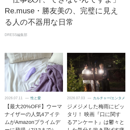
Re.muse・勝友美の、完璧に見え
る人の不器用な日常
DRESS編集部
2026.07.11
性と愛
2026.07.03
カルチャー/エンタメ
【最大20%OFF】ウーマ
ジメジメした梅雨にピッ
ナイザーの人気4アイテ
タリ！ 映画『口に関す
ムがAmazonプライムデ
るアンケート』は鬱々と