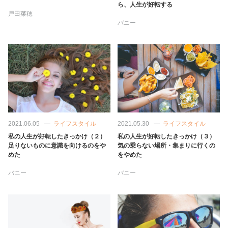
占い
ら、人生が好転する
戸田菜穂
バニー
性と愛
ゲーム
2021.06.05
ライフスタイル
2021.05.30
ライフスタイル
私の人生が好転したきっかけ（２）
私の人生が好転したきっかけ（３）
足りないものに意識を向けるのをや
気の乗らない場所・集まりに行くの
めた
をやめた
バニー
バニー