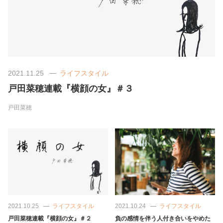
美容/健康
ワークスタイル
2021.11.25
ライフスタイル
妊娠/出産/家族
戸田菜穂連載『横顔の女』＃３
ココロ/カラダ
戸田菜穂
グルメ
トラベル
カルチャー/エンタメ
2021.10.25
ライフスタイル
2021.10.24
ライフスタイル
戸田菜穂連載『横顔の女』＃２
負の感情を伴う人付き合いをやめた