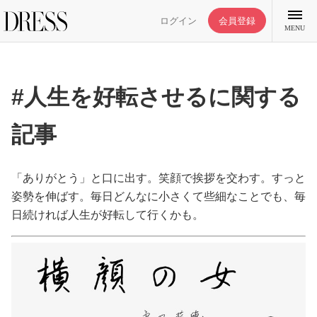
ログイン
会員登録
MENU
#人生を好転させるに関する
記事
特集記事
DRESS部活
「ありがとう」と口に出す。笑顔で挨拶を交わす。すっと
姿勢を伸ばす。毎日どんなに小さくて些細なことでも、毎
日続ければ人生が好転して行くかも。
ライフスタイル
ファッション
恋愛/結婚/離婚