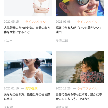
2021.05.15
ライフスタイル
2021.05.08
ライフスタイル
人生好転のきっかけは、自分の心と
感謝できる人が「いつも運がいい」
体を大切にすること
理由
バニー
安 憲二郎
2021.01.10
美容/健康
2020.12.26
ライフスタイル
あなたの生き方、性格はそのまま顔
自分で自分を幸せにする。誰かに幸
に出る
せにしてもらう、ではなく
木村 瞳
網師本 薫