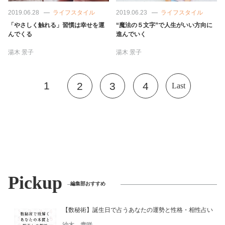
2019.06.28
ライフスタイル
2019.06.23
ライフスタイル
「やさしく触れる」習慣は幸せを運
“魔法の５文字”で人生がいい方向に
んでくる
進んでいく
湯木 景子
湯木 景子
1
2
3
4
Last
Pickup
編集部おすすめ
【数秘術】誕生日で占うあなたの運勢と性格・相性占い
沙木 貴咲