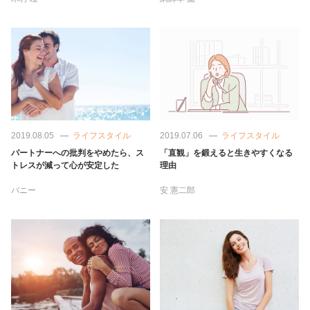
2019.08.05
ライフスタイル
2019.07.06
ライフスタイル
パートナーへの批判をやめたら、ス
「直観」を鍛えると生きやすくなる
トレスが減って心が安定した
理由
バニー
安 憲二郎