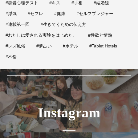
#恋愛心理テスト
#キス
#手相
#結婚線
#浮気
#セフレ
#健康
#セルフプレジャー
#連載第一回
#生きてくための伝え方
#わたしは愛される実験をはじめた。
#性欲と情熱
#レズ風俗
#夢占い
#ホテル
#Tablet Hotels
#不倫
Instagram