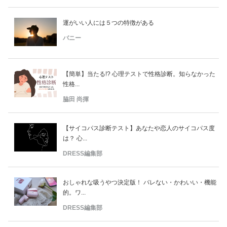
運がいい人には５つの特徴がある
バニー
【簡単】当たる!? 心理テストで性格診断。知らなかった
性格...
脇田 尚揮
【サイコパス診断テスト】あなたや恋人のサイコパス度
は？ 心...
DRESS編集部
おしゃれな吸うやつ決定版！ バレない・かわいい・機能
的。ワ...
DRESS編集部