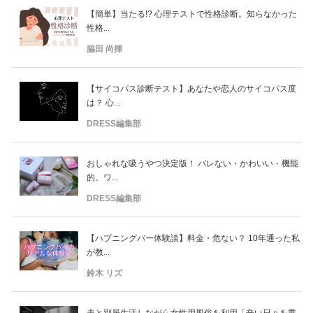
【簡単】当たる!? 心理テストで性格診断。知らなかった
性格...
脇田 尚揮
【サイコパス診断テスト】あなたや恋人のサイコパス度
は？ 心...
DRESS編集部
おしゃれな吸うやつ決定版！ バレない・かわいい・機能
的。ワ...
DRESS編集部
【ハプニングバー体験談】料金・危ない？ 10年通った私
が教...
鈴木 リズ
夫と別居生活しながら女性用風俗を利用「辛い日々を乗