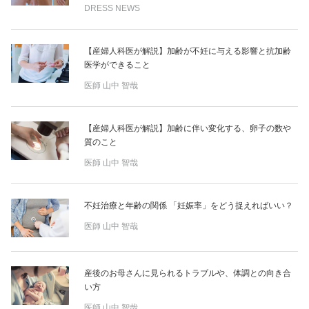
DRESS NEWS
【産婦人科医が解説】加齢が不妊に与える影響と抗加齢
医学ができること
医師
山中 智哉
【産婦人科医が解説】加齢に伴い変化する、卵子の数や
質のこと
医師
山中 智哉
不妊治療と年齢の関係 「妊娠率」をどう捉えればいい？
医師
山中 智哉
産後のお母さんに見られるトラブルや、体調との向き合
い方
医師
山中 智哉