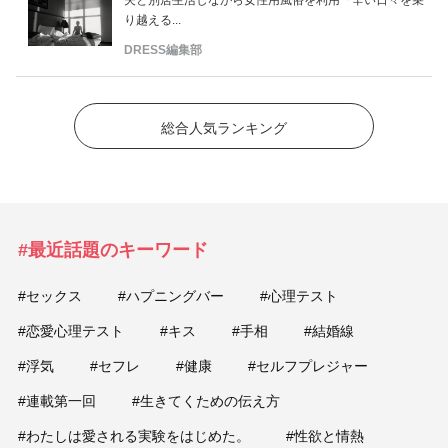
り越える...
DRESS編集部
総合人気ランキング
#最近話題のキーワード
#セックス
#ハプニングバー
#心理テスト
#恋愛心理テスト
#キス
#手相
#結婚線
#浮気
#セフレ
#健康
#セルフプレジャー
#連載第一回
#生きてくための伝え方
#わたしは愛される実験をはじめた。
#性欲と情熱