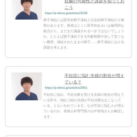
妊娠の可能性と課題を知ってお
こう
https://p-dress.jp/articles/3208
卵子凍結には医学的卵子凍結と社会的卵子凍結の２種
類があります。後者はとくに医学的あるいは倫理的な
観点から、まだまだ議論されるべきではないでしょう
か。たとえば卵子凍結できる年齢制限や決して安くな
い費用、凍結されたままの卵子……卵子凍結における
課題を考えます。
不妊症に悩む夫婦の割合が増え
ている？
https://p-dress.jp/articles/2861
不妊症に悩み、不妊治療を受ける夫婦の割合が増えて
いる昨今。6組に1組の夫婦が不妊治療をおこなって
いる、ともいわれています。なぜ不妊に悩む人が増え
ているのか、産婦人科専門医の山中智哉さんが解説し
ます。