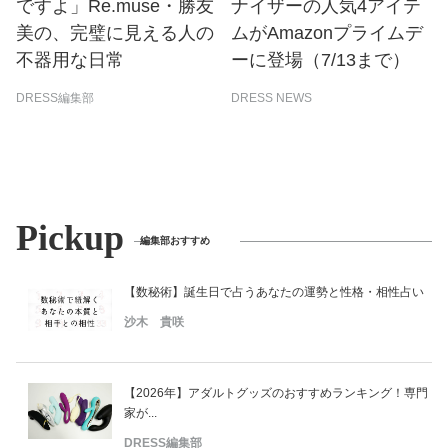
ですよ」Re.muse・勝友
ナイザーの人気4アイテ
美の、完璧に見える人の
ムがAmazonプライムデ
不器用な日常
ーに登場（7/13まで）
DRESS編集部
DRESS NEWS
Pickup
編集部おすすめ
【数秘術】誕生日で占うあなたの運勢と性格・相性占い
沙木 貴咲
【2026年】アダルトグッズのおすすめランキング！専門
家が...
DRESS編集部