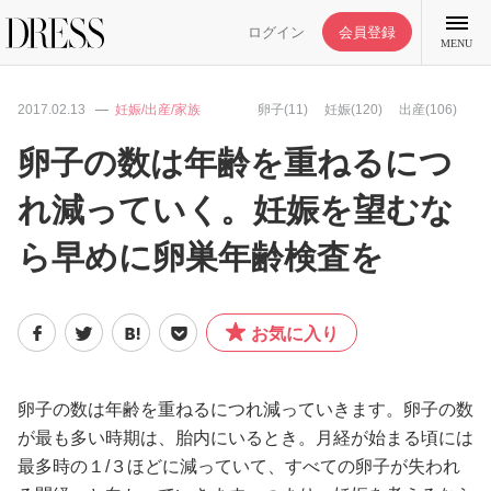
ログイン
会員登録
MENU
2017.02.13
妊娠/出産/家族
卵子(11)
妊娠(120)
出産(106)
卵子の数は年齢を重ねるにつ
れ減っていく。妊娠を望むな
特集記事
ら早めに卵巣年齢検査を
DRESS部活
お気に入り
ライフスタイル
ファッション
卵子の数は年齢を重ねるにつれ減っていきます。卵子の数
が最も多い時期は、胎内にいるとき。月経が始まる頃には
最多時の１/３ほどに減っていて、すべての卵子が失われ
恋愛/結婚/離婚