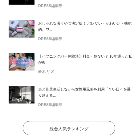
DRESS編集部
おしゃれな吸うやつ決定版！ バレない・かわいい・機能
的。ワ...
DRESS編集部
【ハプニングバー体験談】料金・危ない？ 10年通った私
が教...
鈴木 リズ
夫と別居生活しながら女性用風俗を利用「辛い日々を乗
り越える...
DRESS編集部
総合人気ランキング