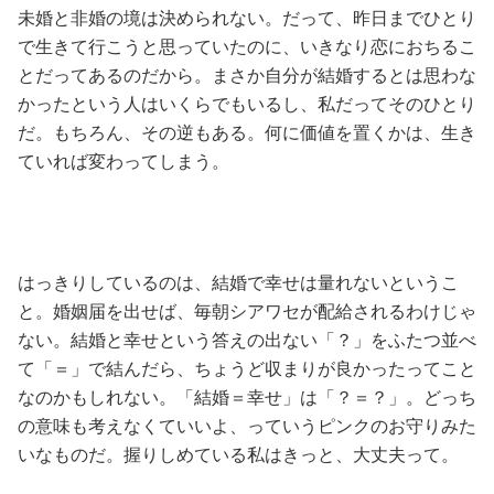
占い
未婚と非婚の境は決められない。だって、昨日までひとり
で生きて行こうと思っていたのに、いきなり恋におちるこ
性と愛
とだってあるのだから。まさか自分が結婚するとは思わな
かったという人はいくらでもいるし、私だってそのひとり
だ。もちろん、その逆もある。何に価値を置くかは、生き
ゲーム
ていれば変わってしまう。
はっきりしているのは、結婚で幸せは量れないというこ
と。婚姻届を出せば、毎朝シアワセが配給されるわけじゃ
ない。結婚と幸せという答えの出ない「？」をふたつ並べ
て「＝」で結んだら、ちょうど収まりが良かったってこと
なのかもしれない。「結婚＝幸せ」は「？＝？」。どっち
の意味も考えなくていいよ、っていうピンクのお守りみた
いなものだ。握りしめている私はきっと、大丈夫って。