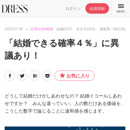
ログイン
会員登録
MENU
2025.07.08
恋愛/結婚/離婚
結婚(247)
生き方(333)
連載第一回(139)
「結婚できる確率４％」に異
議あり！
特集記事
DRESS部活
お気に入り
ライフスタイル
どうして結婚だけがしあわせなの？ 結婚イコールしあわ
せですか？ みんな違っていい。人の数だけある価値を、
ファッション
こうした数字で論じることに違和感を感じます。
恋愛/結婚/離婚