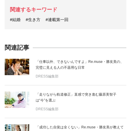
関連するキーワード
#結婚
#生き方
#連載第一回
関連記事
「仕事以外、できないんですよ」Re.muse・勝友美の、
完璧に見える人の不器用な日常
DRESS編集部
「走りながら軌道修正」直感で突き進む藤原美智子
は“今”を選ぶ
DRESS編集部
「成功した自覚は全くない」Re.muse・勝友美が教えて