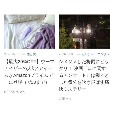
2026.07.11
性と愛
2026.07.03
カルチャー/エンタメ
【最大20%OFF】ウーマ
ジメジメした梅雨にピッ
ナイザーの人気4アイテ
タリ！ 映画『口に関す
ムがAmazonプライムデ
るアンケート』は鬱々と
ーに登場（7/13まで）
した気分を吹き飛ばす痛
快ミステリー
DRESS NEWS
古川 ケイ