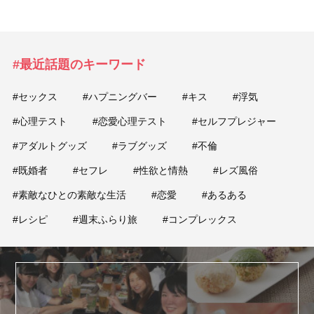
#最近話題のキーワード
#セックス
#ハプニングバー
#キス
#浮気
#心理テスト
#恋愛心理テスト
#セルフプレジャー
#アダルトグッズ
#ラブグッズ
#不倫
#既婚者
#セフレ
#性欲と情熱
#レズ風俗
#素敵なひとの素敵な生活
#恋愛
#あるある
#レシピ
#週末ふらり旅
#コンプレックス