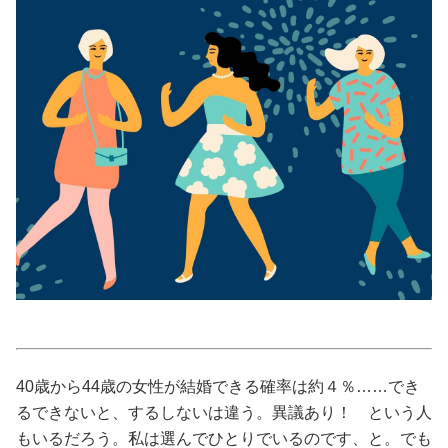
美容/健康
ワークスタイル
妊娠/出産/家族
ココロ/カラダ
グルメ
トラベル
40歳から44歳の女性が結婚できる確率は約４％……でき
カルチャー/エンタメ
るできないと、するしないは違う。異議あり！ という人
もいるだろう。私は選んでひとりでいるのです、と。でも