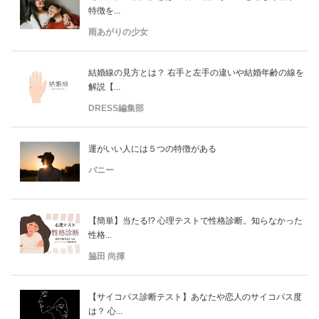
特徴を...
雨あがりの少女
結婚線の見方とは？ 右手と左手の違いや結婚年齢の線を
解説【...
DRESS編集部
運がいい人には５つの特徴がある
バニー
【簡単】当たる!? 心理テストで性格診断。知らなかった
性格...
脇田 尚揮
【サイコパス診断テスト】あなたや恋人のサイコパス度
は？ 心...