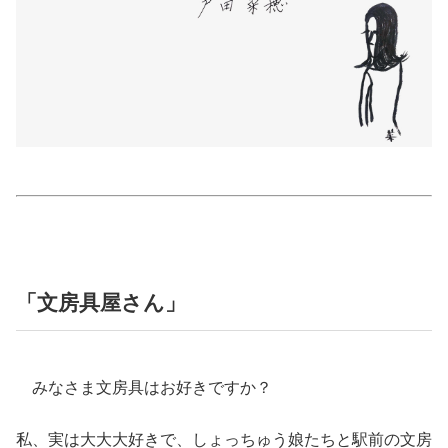
美容/健康
ワークスタイル
妊娠/出産/家族
ココロ/カラダ
グルメ
「文房具屋さん」
トラベル
みなさま文房具はお好きですか？
カルチャー/エンタメ
私、実は大大大好きで、しょっちゅう娘たちと駅前の文房