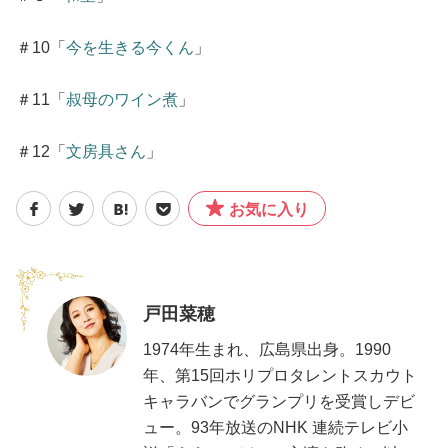
＃10「
今を生きる今くん
」
＃11「
叔母のワイン煮
」
＃12「
文房具さん
」
お気に入り
戸田菜穂
1974年生まれ、広島県出身。1990
年、第15回ホリプロタレントスカウト
キャラバンでグランプリを受賞しデビ
ュー。93年放送のNHK 連続テレビ小