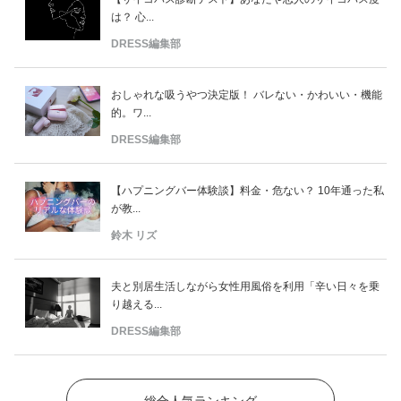
は？ 心...
DRESS編集部
おしゃれな吸うやつ決定版！ バレない・かわいい・機能
的。ワ...
DRESS編集部
【ハプニングバー体験談】料金・危ない？ 10年通った私
が教...
鈴木 リズ
夫と別居生活しながら女性用風俗を利用「辛い日々を乗
り越える...
DRESS編集部