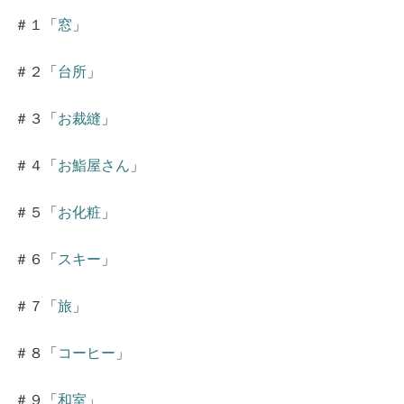
＃１「
窓
」
＃２「
台所
」
＃３「
お裁縫
」
＃４「
お鮨屋さん
」
＃５「
お化粧
」
＃６「
スキー
」
＃７「
旅
」
＃８「
コーヒー
」
＃９「
和室
」