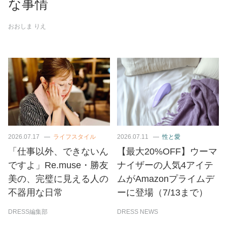
な事情
おおしま りえ
2026.07.17
ライフスタイル
2026.07.11
性と愛
「仕事以外、できないん
【最大20%OFF】ウーマ
ですよ」Re.muse・勝友
ナイザーの人気4アイテ
美の、完璧に見える人の
ムがAmazonプライムデ
不器用な日常
ーに登場（7/13まで）
DRESS編集部
DRESS NEWS