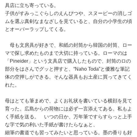
占い
具店に立ち寄っている。
子供がすみっこぐらしのえんぴつや、スヌーピーの消しゴ
性と愛
ムを選ぶ真剣なまなざしを見ていると、自分の小学生の頃
とオーバーラップしてくる。
ゲーム
母も文房具が好きで、和紙の封筒から韓国の封筒、ロー
マで探し求めたものまで大切に持っている。ローマのは
「Pineider」という文具店で購入したもので、封筒のロの
部分をはさんでグッと押すと、“Naho Toda”と優雅な筆記
体の空押しができる。そんな器具もお土産に買ってきてく
れた。
母はとても筆まめで、よくお礼状を書いている横顔を見て
育った。広島からの荷物には必ず一言添えてある。私もよ
く手紙を送る。 いつの日か、万年筆ですらすらっと上手
な字で気の利いた手紙が書けたらなぁと、
細筆の書道でも習ってみたいと思っている。墨の香りも好