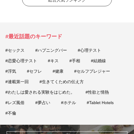
総合人気ランキング
#最近話題のキーワード
#セックス
#ハプニングバー
#心理テスト
#恋愛心理テスト
#キス
#手相
#結婚線
#浮気
#セフレ
#健康
#セルフプレジャー
#連載第一回
#生きてくための伝え方
#わたしは愛される実験をはじめた。
#性欲と情熱
#レズ風俗
#夢占い
#ホテル
#Tablet Hotels
#不倫