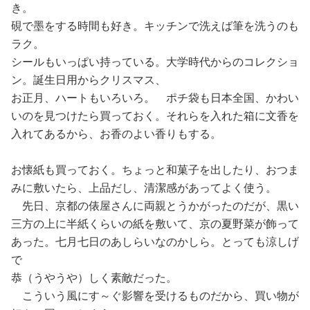
き。
硯で墨をする時間も好き。キッチンで洗えば筆を洗うのも
ラク。
シールもいっぱい持っている。大学時代からのコレクショ
ン。誕生日用からクリスマス、
お正月、ハートもいろいろ。 ポチ袋も日本全国、かわい
いのを見つけたら買っておく。それらを入れた箱に文香を
入れてあるから、お香のよい香りもする。
お懐紙も買っておく。ちょっと和菓子を出したり、おつま
みに敷いたら、上品だし、清潔感があってよく使う。
先日、京都の俵屋さんに両親とうかがったのだが、黒い
三方の上に半紙くらいの紙を敷いて、京の夏野菜が飾って
あった。七月七日のあしらいなのかしら。とっても涼しげ
で
恭（うやうや）しく素敵だった。
こういう風にす～ぐ影響を受けるものだから、買い物が