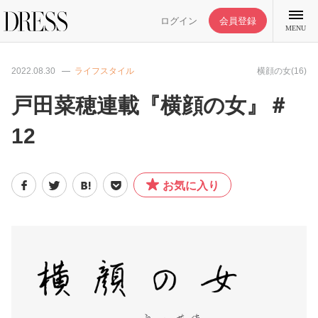
ログイン
会員登録
MENU
2022.08.30
ライフスタイル
横顔の女(16)
戸田菜穂連載『横顔の女』＃
12
特集記事
DRESS部活
お気に入り
ライフスタイル
ファッション
恋愛/結婚/離婚