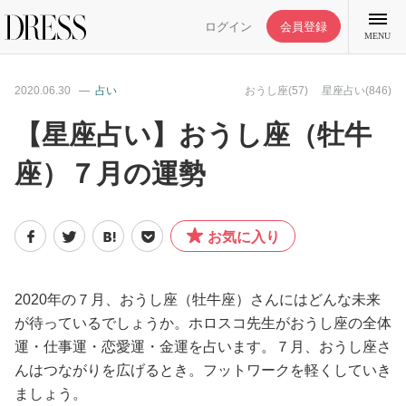
ログイン
会員登録
MENU
2020.06.30
占い
おうし座(57)
星座占い(846)
【星座占い】おうし座（牡牛
座）７月の運勢
特集記事
DRESS部活
お気に入り
ライフスタイル
2020年の７月、おうし座（牡牛座）さんにはどんな未来
が待っているでしょうか。ホロスコ先生がおうし座の全体
ファッション
運・仕事運・恋愛運・金運を占います。７月、おうし座さ
んはつながりを広げるとき。フットワークを軽くしていき
恋愛/結婚/離婚
ましょう。