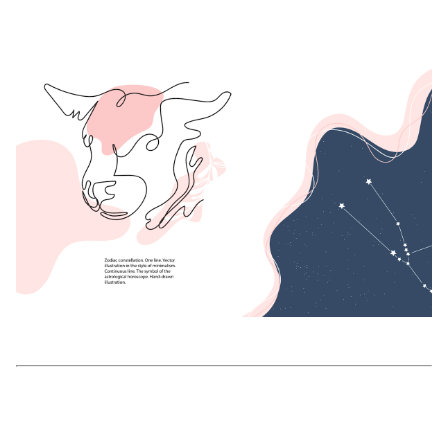
美容/健康
ワークスタイル
妊娠/出産/家族
ココロ/カラダ
グルメ
トラベル
カルチャー/エンタメ