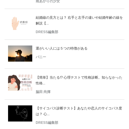
雨あがりの少女
結婚線の見方とは？ 右手と左手の違いや結婚年齢の線を
解説【...
DRESS編集部
運がいい人には５つの特徴がある
バニー
【簡単】当たる!? 心理テストで性格診断。知らなかった
性格...
脇田 尚揮
【サイコパス診断テスト】あなたや恋人のサイコパス度
は？ 心...
DRESS編集部