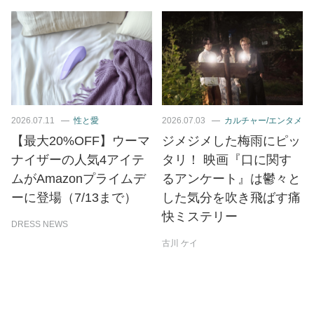
2026.07.11
性と愛
2026.07.03
カルチャー/エンタメ
【最大20%OFF】ウーマ
ジメジメした梅雨にピッ
ナイザーの人気4アイテ
タリ！ 映画『口に関す
ムがAmazonプライムデ
るアンケート』は鬱々と
ーに登場（7/13まで）
した気分を吹き飛ばす痛
快ミステリー
DRESS NEWS
古川 ケイ