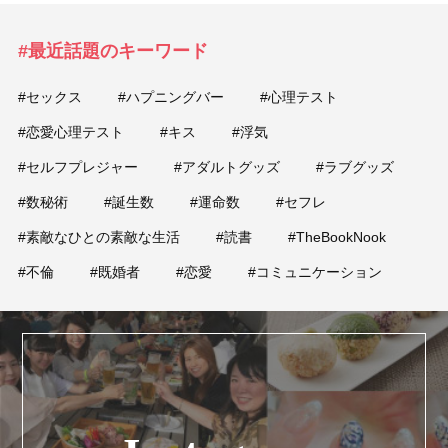
#最近話題のキーワード
#セックス
#ハプニングバー
#心理テスト
#恋愛心理テスト
#キス
#浮気
#セルフプレジャー
#アダルトグッズ
#ラブグッズ
#数秘術
#誕生数
#運命数
#セフレ
#素敵なひとの素敵な生活
#読書
#TheBookNook
#不倫
#既婚者
#恋愛
#コミュニケーション