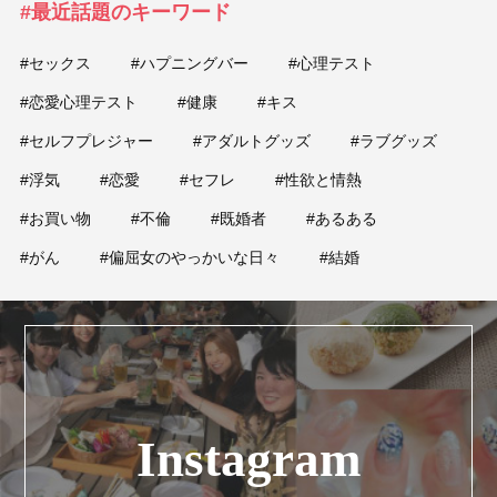
#最近話題のキーワード
#セックス
#ハプニングバー
#心理テスト
#恋愛心理テスト
#健康
#キス
#セルフプレジャー
#アダルトグッズ
#ラブグッズ
#浮気
#恋愛
#セフレ
#性欲と情熱
#お買い物
#不倫
#既婚者
#あるある
#がん
#偏屈女のやっかいな日々
#結婚
Instagram