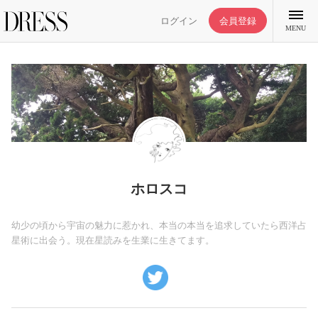
ログイン
会員登録
MENU
特集記事
DRESS部活
ホロスコ
ライフスタイル
幼少の頃から宇宙の魅力に惹かれ、本当の本当を追求していたら西洋占
星術に出会う。現在星読みを生業に生きてます。
ファッション
恋愛/結婚/離婚