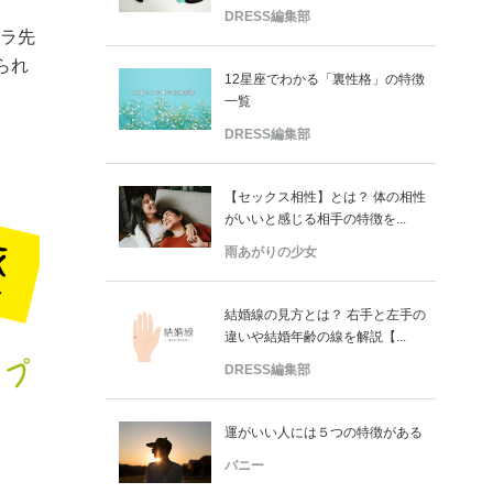
DRESS編集部
ーラ先
られ
12星座でわかる「裏性格」の特徴
。
一覧
DRESS編集部
【セックス相性】とは？ 体の相性
がいいと感じる相手の特徴を...
雨あがりの少女
結婚線の見方とは？ 右手と左手の
違いや結婚年齢の線を解説【...
DRESS編集部
運がいい人には５つの特徴がある
バニー