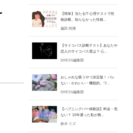
【簡単】当たる!? 心理テストで性
格診断。知らなかった性格...
脇田 尚揮
【サイコパス診断テスト】あなたや
恋人のサイコパス度は？ 心...
DRESS編集部
おしゃれな吸うやつ決定版！ バレ
ない・かわいい・機能的。ワ...
DRESS編集部
【ハプニングバー体験談】料金・危
ない？ 10年通った私が教...
鈴木 リズ