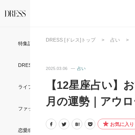
DRESS [ドレス]トップ
占い
特集記事
DRESS部活
2025.03.06
占い
【12星座占い】お
ライフスタイル
月の運勢｜アウロ
ファッション
お気に入り
恋愛/結婚/離婚