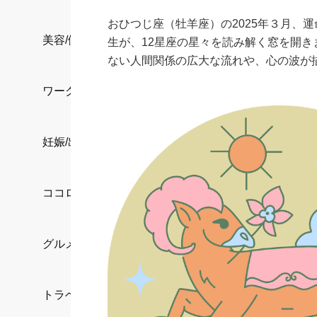
おひつじ座（牡羊座）の2025年３月、
美容/健康
生が、12星座の星々を読み解く窓を開
ない人間関係の広大な流れや、心の波が
ワークスタイル
妊娠/出産/家族
ココロ/カラダ
グルメ
トラベル