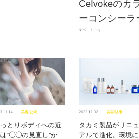
Celvokeのカ
ーコンシーラ
ヤベ ミユキ
3.11.14
美容/健康
2023.11.02
美容/健康
しっとりボディへの近
タカミ製品がリニ
は“◯◯の見直し”か
アルで進化。環境に