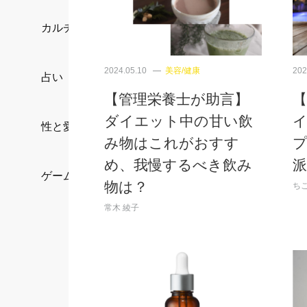
カルチャー/エンタメ
2024.05.10
美容/健康
202
占い
【管理栄養士が助言】
ダイエット中の甘い飲
性と愛
み物はこれがおすす
め、我慢するべき飲み
派
ゲーム
物は？
ち
常木 綾子