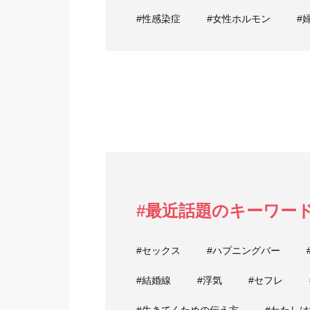
#性感染症
#女性ホルモン
#
#最近話題のキーワー
#セックス
#ハプニングバー
#結婚線
#浮気
#セフレ
#生きてくための伝え方
#わたし