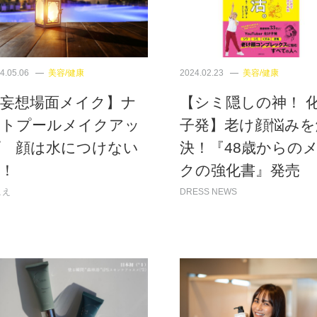
4.05.06
美容/健康
2024.02.23
美容/健康
【妄想場面メイク】ナ
【シミ隠しの神！ 
イトプールメイクアッ
子発】老け顔悩みを
プ 顔は水につけない
決！『48歳からの
！
クの強化書』発売
こえ
DRESS NEWS