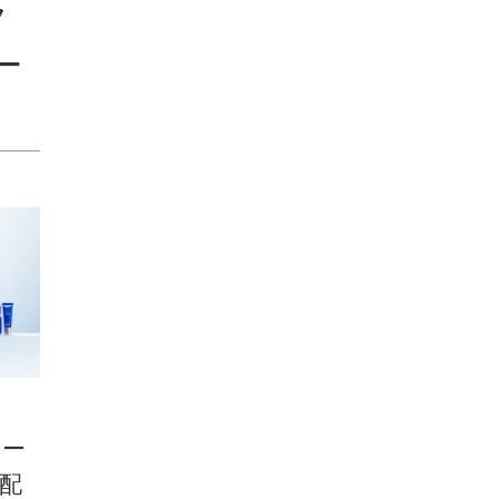
ラ
ー
ュー
配