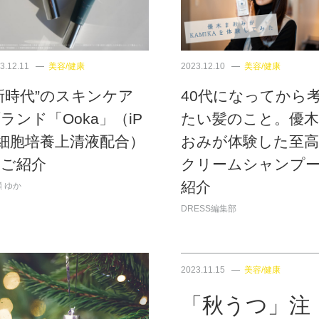
3.12.11
美容/健康
2023.12.10
美容/健康
新時代”のスキンケア
40代になってから
ランド「Ooka」（iP
たい髪のこと。優
細胞培養上清液配合）
おみが体験した至
をご紹介
クリームシャンプ
紹介
 ゆか
DRESS編集部
2023.11.15
美容/健康
「秋うつ」注