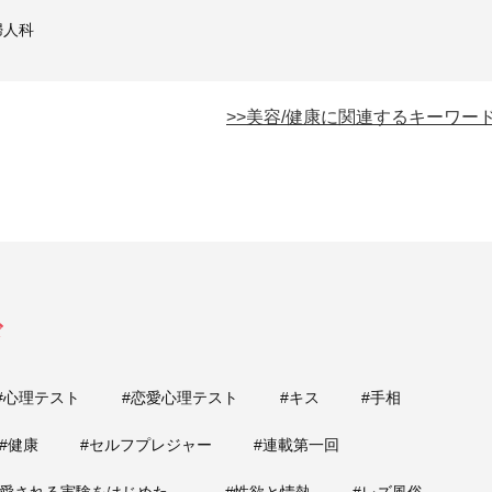
婦人科
>>美容/健康に関連するキーワー
ド
#心理テスト
#恋愛心理テスト
#キス
#手相
#健康
#セルフプレジャー
#連載第一回
は愛される実験をはじめた。
#性欲と情熱
#レズ風俗