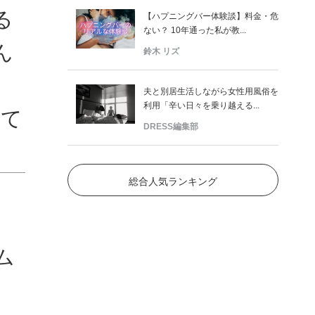
る
【ハプニングバー体験談】料金・危
ない？ 10年通った私が教...
ん
鈴木 リズ
夫と別居生活しながら女性用風俗を
利用「辛い日々を乗り越える...
けて
DRESS編集部
総合人気ランキング
、
ム
。