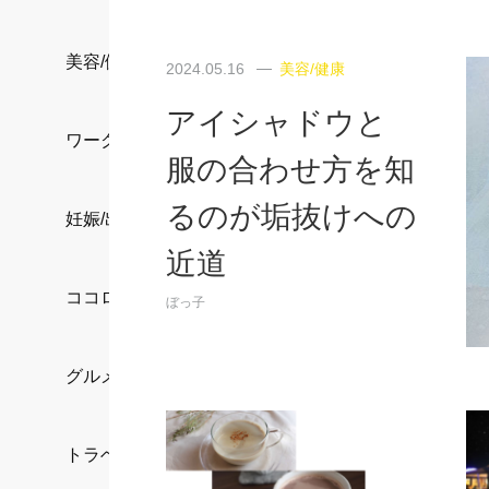
美容/健康
2024.05.16
美容/健康
アイシャドウと
ワークスタイル
服の合わせ方を知
るのが垢抜けへの
妊娠/出産/家族
近道
ココロ/カラダ
ぼっ子
グルメ
トラベル