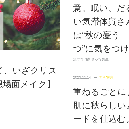
意。眠い、だ
い気滞体質さ
は“秋の憂う
つ”に気をつ
漢方専門家 さっち先生
て、いざクリス
2023.11.14
美容/健康
想場面メイク】
重ねるごとに
肌に秋らしい
ードを仕込む