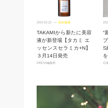
2024.02.22
美容/健康
202
TAKAMIから新たに美容
“
液が新登場【タカミ エ
ブ
ッセンスセラミカ+N】
S
３月14日発売
DRESS編集部
広瀬