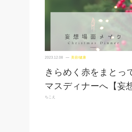
2023.12.08
美容/健康
きらめく赤をまとっ
マスディナーへ【妄
ちこえ