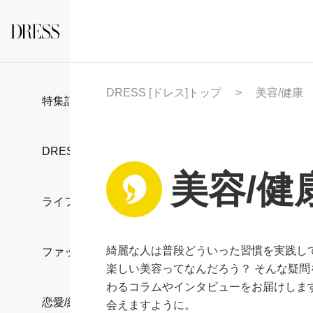
DRESS [ドレス]トップ
美容/健康
特集記事
DRESS部活
美容/健
ライフスタイル
綺麗な人は普段どういった習慣を実践して
ファッション
楽しい美容ってなんだろう？ そんな疑
わるコラムやインタビューをお届けします
恋愛/結婚/離婚
会えますように。