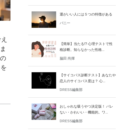
運がいい人には５つの特徴がある
バニー
考え
【簡単】当たる!? 心理テストで性
木ま
格診断。知らなかった性格...
高の
脇田 尚揮
ーを
【サイコパス診断テスト】あなたや
恋人のサイコパス度は？ 心...
DRESS編集部
おしゃれな吸うやつ決定版！ バレ
ない・かわいい・機能的。ワ...
DRESS編集部