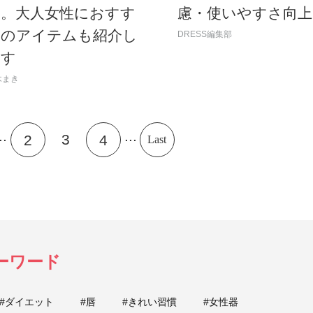
ら。大人女性におすす
慮・使いやすさ向上
めのアイテムも紹介し
DRESS編集部
ます
木まき
..
...
3
2
4
Last
ーワード
#ダイエット
#唇
#きれい習慣
#女性器