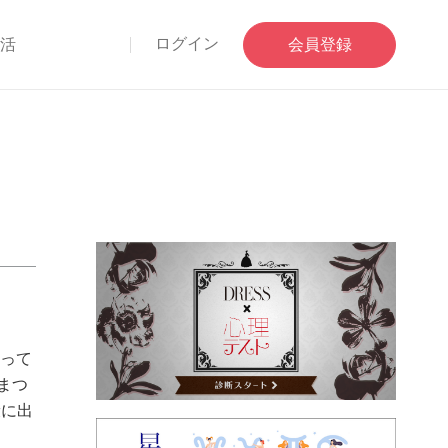
ログイン
部活
会員登録
とって
まつ
康に出