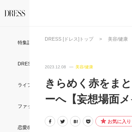
DRESS [ドレス]トップ
美容/健康
特集記事
DRESS部活
2023.12.08
美容/健康
きらめく赤をまと
ライフスタイル
ーへ【妄想場面メ
ファッション
お気に入り
恋愛/結婚/離婚