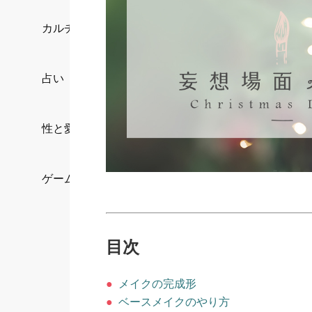
カルチャー/エンタメ
占い
性と愛
ゲーム
目次
●
メイクの完成形
●
ベースメイクのやり方