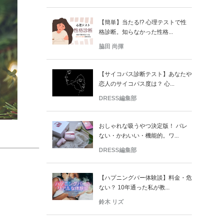
【簡単】当たる!? 心理テストで性
格診断。知らなかった性格...
脇田 尚揮
【サイコパス診断テスト】あなたや
恋人のサイコパス度は？ 心...
DRESS編集部
おしゃれな吸うやつ決定版！ バレ
ない・かわいい・機能的。ワ...
DRESS編集部
【ハプニングバー体験談】料金・危
ない？ 10年通った私が教...
鈴木 リズ