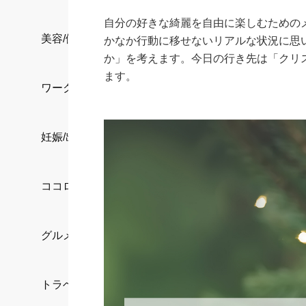
自分の好きな綺麗を自由に楽しむためのメ
美容/健康
かなか行動に移せないリアルな状況に思
か」を考えます。今日の行き先は「クリ
ます。
ワークスタイル
妊娠/出産/家族
ココロ/カラダ
グルメ
トラベル