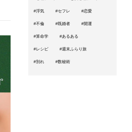
#浮気
#セフレ
#恋愛
#不倫
#既婚者
#開運
#算命学
#あるある
#レシピ
#週末ふらり旅
#別れ
#数秘術