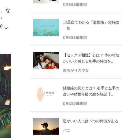
DRESS編集部
は、な
い
12星座でわかる「裏性格」の特徴
介し
一覧
DRESS編集部
【セックス相性】とは？ 体の相性
がいいと感じる相手の特徴を...
雨あがりの少女
結婚線の見方とは？ 右手と左手の
違いや結婚年齢の線を解説【...
DRESS編集部
運がいい人には５つの特徴がある
バニー