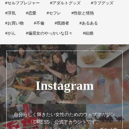
#セルフプレジャー
#アダルトグッズ
#ラブグッズ
#浮気
#恋愛
#セフレ
#性欲と情熱
#お買い物
#不倫
#既婚者
#あるある
#がん
#偏屈女のやっかいな日々
#結婚
Instagram
自分らしく輝きたい女性のためのウェブマガジン
「DRESS」公式アカウントです。