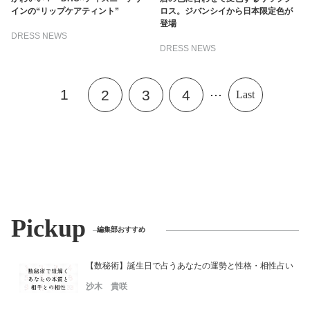
インの“リップケアティント”
ロス。ジバンシイから日本限定色が
登場
DRESS NEWS
DRESS NEWS
...
1
2
3
4
Last
Pickup
編集部おすすめ
【数秘術】誕生日で占うあなたの運勢と性格・相性占い
沙木 貴咲