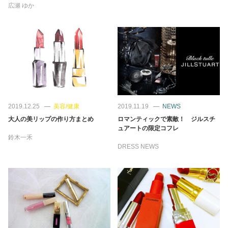
占い
広瀬 ゆか
性と愛
ゲーム
2019.12.25
美容/健康
2019.11.19
NEWS
大人の美リップの作り方まとめ
ロマンティックで素敵！ ジルスチ
ュアートの限定コフレ
鈴木一禾
DRESS NEWS