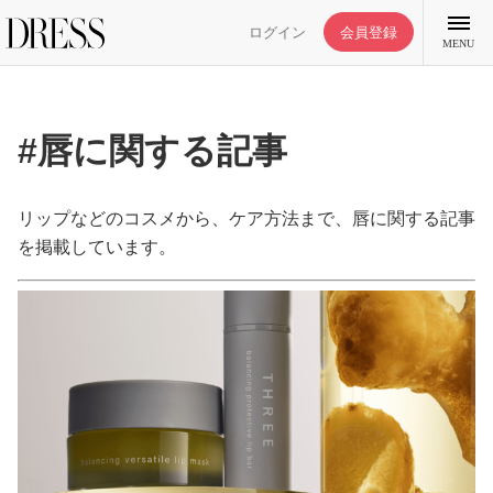
ログイン
会員登録
MENU
#唇に関する記事
特集記事
リップなどのコスメから、ケア方法まで、唇に関する記事
を掲載しています。
DRESS部活
ライフスタイル
ファッション
恋愛/結婚/離婚