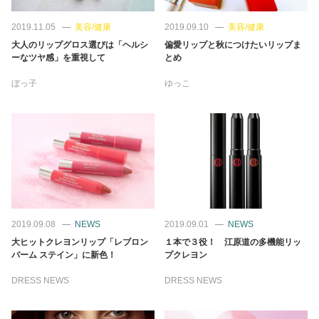
2019.11.05
美容/健康
2019.09.10
美容/健康
大人のリップグロス選びは「ヘルシ
偏愛リップと秋につけたいリップま
ーなツヤ感」を重視して
とめ
ぼっ子
ゆっこ
2019.09.08
NEWS
2019.09.01
NEWS
大ヒットクレヨンリップ「レブロン
１本で３役！ 江原道の多機能リッ
バーム ステイン」に新色！
プクレヨン
DRESS NEWS
DRESS NEWS