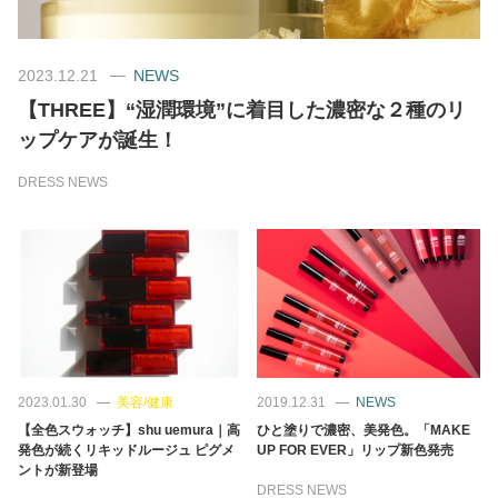
美容/健康
2023.12.21
NEWS
【THREE】“湿潤環境”に着目した濃密な２種のリ
ワークスタイル
ップケアが誕生！
妊娠/出産/家族
DRESS NEWS
ココロ/カラダ
グルメ
トラベル
2023.01.30
美容/健康
2019.12.31
NEWS
【全色スウォッチ】shu uemura｜高
ひと塗りで濃密、美発色。「MAKE
カルチャー/エンタメ
発色が続くリキッドルージュ ピグメ
UP FOR EVER」リップ新色発売
ントが新登場
DRESS NEWS