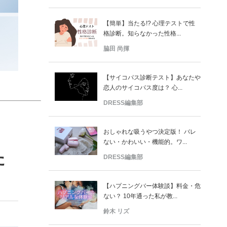
【簡単】当たる!? 心理テストで性
格診断。知らなかった性格...
脇田 尚揮
【サイコパス診断テスト】あなたや
恋人のサイコパス度は？ 心...
DRESS編集部
おしゃれな吸うやつ決定版！ バレ
ない・かわいい・機能的。ワ...
た
DRESS編集部
【ハプニングバー体験談】料金・危
ない？ 10年通った私が教...
鈴木 リズ