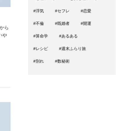
#浮気
#セフレ
#恋愛
#不倫
#既婚者
#開運
から
いや
#算命学
#あるある
#レシピ
#週末ふらり旅
#別れ
#数秘術