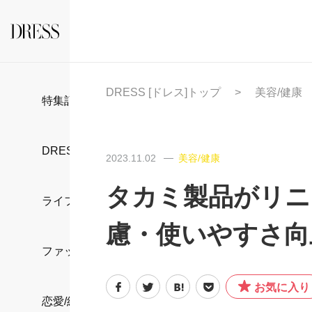
DRESS [ドレス]トップ
美容/健康
特集記事
DRESS部活
2023.11.02
美容/健康
タカミ製品がリニ
ライフスタイル
慮・使いやすさ向
ファッション
お気に入り
恋愛/結婚/離婚