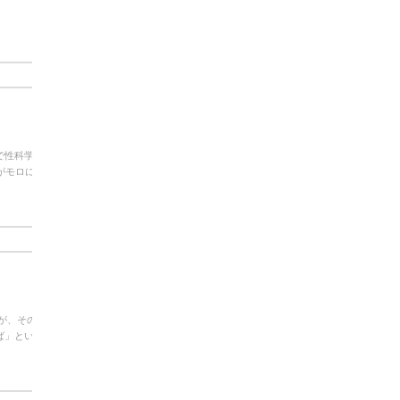
で性科学者
がモロにか
が、その
ば」という