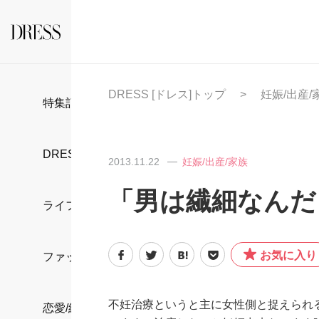
DRESS [ドレス]トップ
妊娠/出産/
特集記事
DRESS部活
2013.11.22
妊娠/出産/家族
「男は繊細なんだ
ライフスタイル
お気に入り
ファッション
不妊治療というと主に女性側と捉えられ
恋愛/結婚/離婚