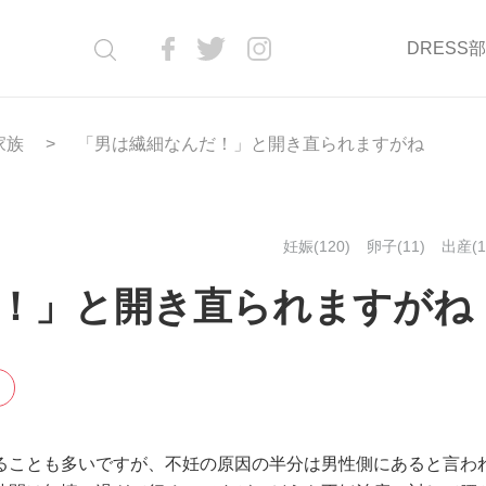
DRESS
家族
「男は繊細なんだ！」と開き直られますがね
妊娠(120)
卵子(11)
出産(1
！」と開き直られますがね
ることも多いですが、不妊の原因の半分は男性側にあると言わ