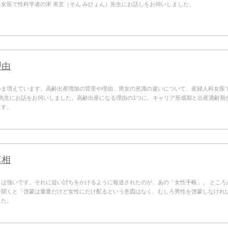
女医で性科学者の宋 美玄（そん みひょん）先生にお話しをお伺いしました。
理由
いま増えています。高齢出産増加の背景や理由、男女の意識の違いについて、産婦人科女医
）先生にお話をお伺いしました。高齢出産になる理由の1つに、キャリア形成期と出産適齢期
ます。
真相
りは強いです。それに追い討ちをかけるように報道されたのが、あの「女性手帳」。 ところ
を聞くと「啓蒙は重要だけど女性にだけ配るという意図はなく、むしろ男性を啓蒙しなけれ
した。