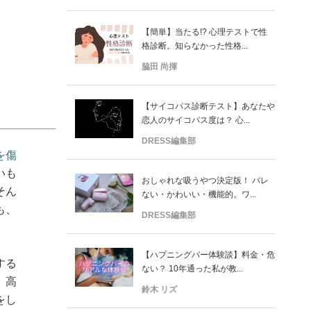
【簡単】当たる!? 心理テストで性
格診断。知らなかった性格...
脇田 尚揮
【サイコパス診断テスト】あなたや
恋人のサイコパス度は？ 心...
DRESS編集部
を傷
いも
おしゃれな吸うやつ決定版！ バレ
そん
ない・かわいい・機能的。ワ...
も、
DRESS編集部
【ハプニングバー体験談】料金・危
する
ない？ 10年通った私が教...
、高
鈴木 リズ
をし