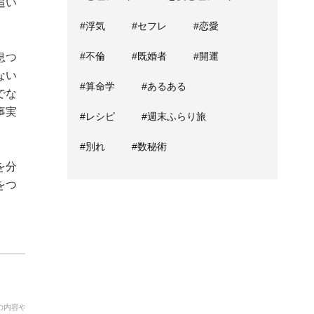
追い
#浮気
#セフレ
#恋愛
#不倫
#既婚者
#開運
息つ
ない
#算命学
#あるある
でな
事実
#レシピ
#週末ふらり旅
#別れ
#数秘術
を分
をつ
の内容や費