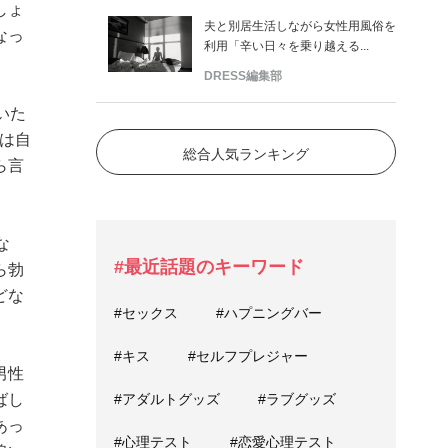
しょ
夫と別居生活しながら女性用風俗を
なっ
利用「辛い日々を乗り越える...
DRESS編集部
いた
は自
総合人気ランキング
ら言
な
#最近話題のキーワード
ら勃
どな
#セックス
#ハプニングバー
#キス
#セルフプレジャー
男性
#アダルトグッズ
#ラブグッズ
ばし
あっ
#心理テスト
#恋愛心理テスト