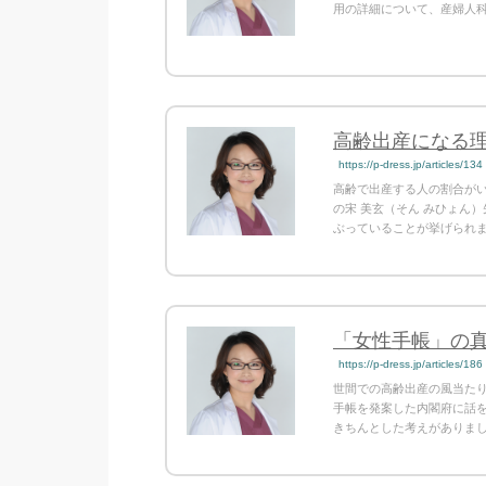
用の詳細について、産婦人科
高齢出産になる
https://p-dress.jp/articles/134
高齢で出産する人の割合が
の宋 美玄（そん みひょん
ぶっていることが挙げられ
「女性手帳」の
https://p-dress.jp/articles/186
世間での高齢出産の風当た
手帳を発案した内閣府に話
きちんとした考えがありま