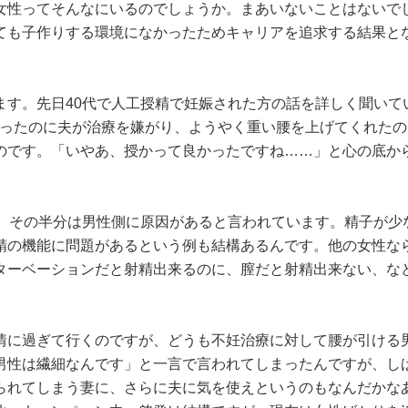
女性ってそんなにいるのでしょうか。まあいないことはないで
ても子作りする環境になかったためキャリアを追求する結果と
。
ます。先日40代で人工授精で妊娠された方の話を詳しく聞いて
かったのに夫が治療を嫌がり、ようやく重い腰を上げてくれたの
のです。「いやあ、授かって良かったですね……」と心の底か
れ、その半分は男性側に原因があると言われています。精子が少
精の機能に問題があるという例も結構あるんです。他の女性な
ターベーションだと射精出来るのに、膣だと射精出来ない、な
情に過ぎて行くのですが、どうも不妊治療に対して腰が引ける
男性は繊細なんです」と一言で言われてしまったんですが、し
られてしまう妻に、さらに夫に気を使えというのもなんだかな