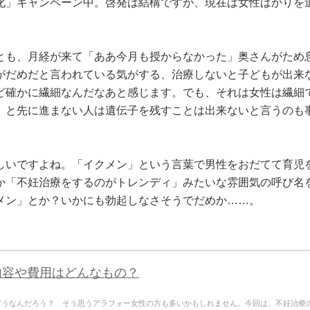
化」キャンペーン中。啓発は結構ですが、現在は女性ばかりを
とも、月経が来て「ああ今月も授からなかった」奥さんがため
がだめだと言われている気がする、治療しないと子どもが出来
ど確かに繊細なんだなあと感じます。でも、それは女性は繊細
」と先に進まない人は遺伝子を残すことは出来ないと言うのも
しいですよね。「イクメン」という言葉で男性をおだてて育児
か「不妊治療をするのがトレンディ」みたいな雰囲気の呼び名
メン」とか？いかにも勃起しなさそうでだめか……。
内容や費用はどんなもの？
どうなんだろう？ そう思うアラフォー女性の方も多いかもしれません。今回は、不妊治療