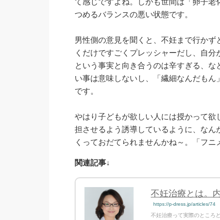
て感じですよね。しかも世間は「卵子老
つめるバランスの悪い状態です。
男性側の意見を聞くと、不妊まで行かず
くだけですごくプレッシャーだし、自分
という事実と向き合うのは辛すぎる、な
い事は意味しないし、「繊細なんだもん
です。
やはり子どもが欲しい人には授かって欲
担させるよう誘導しているように、なん
くっておだてられませんかね～。「フニ
関連記事↓
不妊治療とは。
https://p-dress.jp/articles/74
不妊治療って実際のところ