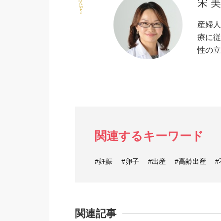
宋 
産婦人
療に従
性の立
関連するキーワード
#妊娠
#卵子
#出産
#高齢出産
#
関連記事