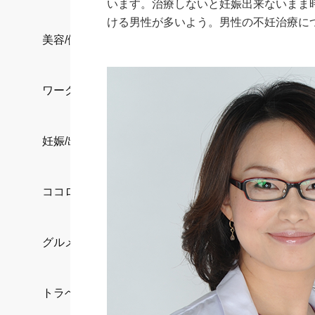
います。治療しないと妊娠出来ないまま
ける男性が多いよう。男性の不妊治療に
美容/健康
ワークスタイル
妊娠/出産/家族
ココロ/カラダ
グルメ
トラベル