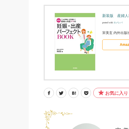
新装版 産婦人
posted with
ヨメレバ
宋美玄 内外出版社 
Amaz
お気に入り