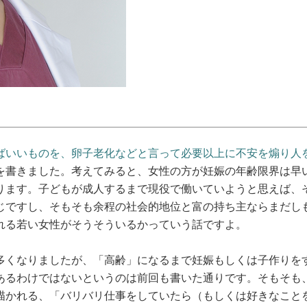
ばいいものを、卵子老化などと言って必要以上に不安を煽り人
を書きました。考えてみると、女性の方が妊娠の年齢限界は早
ります。子どもが成人するまで現役で働いていようと思えば、
じですし、そもそも余程の社会的地位と富の持ち主ならまだし
れる若い女性がそうそういるかっていう話ですよ。
多くなりましたが、「高齢」になるまで妊娠もしくは子作りを
あるわけではないというのは前回も書いた通りです。そもそも
描かれる、「バリバリ仕事をしていたら（もしくは好きなこと